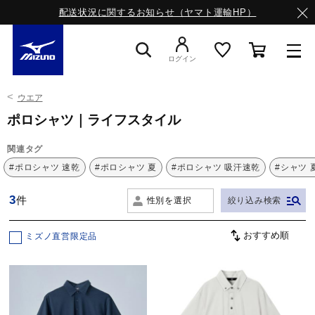
配送状況に関するお知らせ（ヤマト運輸HP）
ログイン
ウエア
スニーカー
ポロシャツ｜ライフスタイル
関連タグ
ライフスタイルウエア
#ポロシャツ 速乾
#ポロシャツ 夏
#ポロシャツ 吸汗速乾
#シャツ 
3
件
性別を選択
絞り込み検索
ランニング
ミズノ直営限定品
サッカー／フットサル
トレーニング