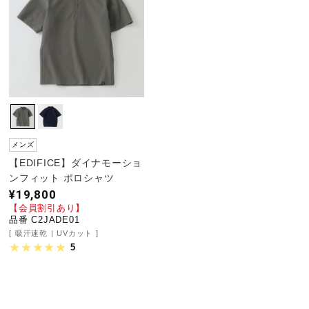
陸上競技
卓球
ソフトボール
メンズ
【EDIFICE】ダイナモーショ
ンフィット ポロシャツ
柔道
¥19,800
【会員割引あり】
品番 C2JADE01
ウィンタースポーツ
吸汗速乾
UVカット
5
ワーキング