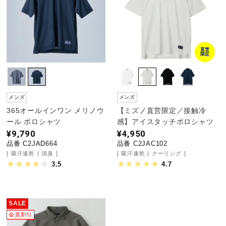
野球
直営
限定
ゴルフ
メンズ
メンズ
スイム
365オールインワン メリノウ
【ミズノ直営限定／接触冷
ール ポロシャツ
感】アイスタッチポロシャツ
¥9,790
¥4,950
バレーボール
品番 C2JAD664
品番 C2JAC102
吸汗速乾
消臭
吸汗速乾
クーリング
3.5
4.7
テニス／ソフトテニス
SALE
バドミントン
会員割引