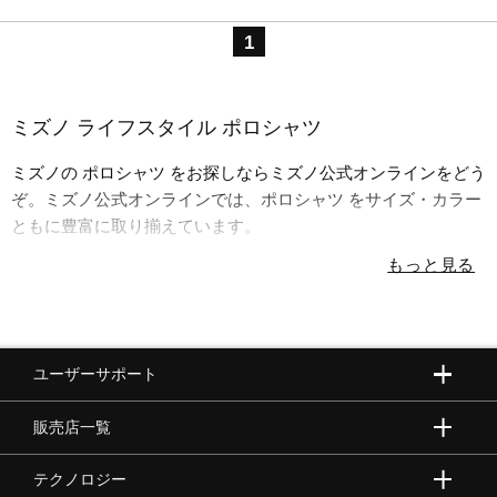
ウォーキングシューズ
1
ライフスタイルグッズ
ミズノ ライフスタイル ポロシャツ
ミズノの ポロシャツ をお探しならミズノ公式オンラインをどう
ぞ。ミズノ公式オンラインでは、ポロシャツ をサイズ・カラー
インナー
ともに豊富に取り揃えています。
寝具／ミズノスリープ
アウトドア／レイン
ユーザーサポート
販売店一覧
サポーター
テクノロジー