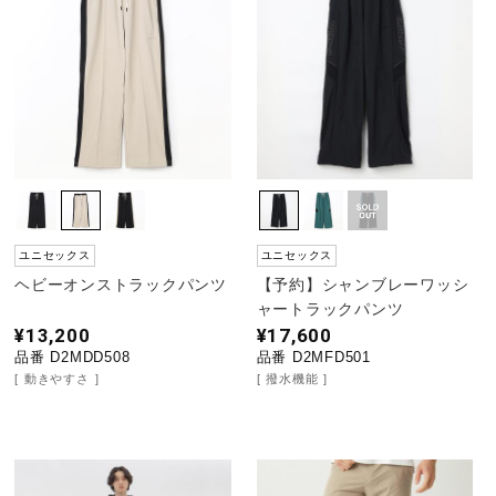
野球
ゴルフ
スイム
ユニセックス
ユニセックス
ヘビーオンストラックパンツ
【予約】シャンブレーワッシ
バレーボール
ャートラックパンツ
¥13,200
¥17,600
品番 D2MDD508
品番 D2MFD501
動きやすさ
撥水機能
テニス／ソフトテニス
バドミントン