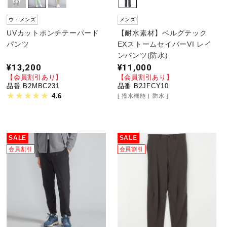
ウィメンズ
メンズ
UVカットポンチテーパード
【耐水素材】ベルグテック
パンツ
EXストームセイバーVI レイ
ンパンツ(防水)
¥13,200
¥11,000
【会員割引あり】
【会員割引あり】
品番 B2MBC231
品番 B2JFCY10
4.6
撥水機能
防水
SALE
SALE
会員割引
会員割引