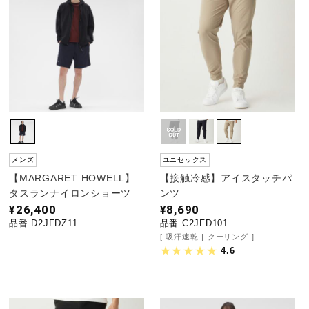
陸上競技
卓球
ソフトボール
メンズ
ユニセックス
【MARGARET HOWELL】
【接触冷感】アイスタッチパ
柔道
タスランナイロンショーツ
ンツ
¥26,400
¥8,690
品番 D2JFDZ11
品番 C2JFD101
ウィンタースポーツ
吸汗速乾
クーリング
4.6
ワーキング