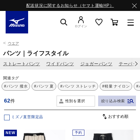
配送状況に関するお知らせ（ヤマト運輸HP）
ログイン
ウエア
スニーカー
パンツ｜ライフスタイル
ストレートパンツ
ワイドパンツ
ジョガーパンツ
テーパー
ライフスタイルウエア
関連タグ
#パンツ 撥水
#パンツ 夏
#パンツ ストレッチ
#軽量 ナイロン
#
ランニング
62
件
性別を選択
絞り込み検索
サッカー／フットサル
ミズノ直営限定品
NEW
予約
トレーニング