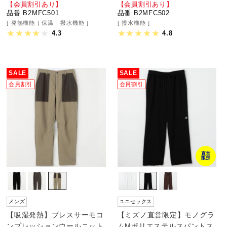
【会員割引あり】
【会員割引あり】
品番 B2MFC501
品番 B2MFC502
発熱機能
保温
撥水機能
撥水機能
4.3
4.8
SALE
SALE
会員割引
会員割引
直営
限定
メンズ
ユニセックス
【吸湿発熱】ブレスサーモコ
【ミズノ直営限定】モノグラ
ンプレッションウールニット
ムMポリエステルスパントス