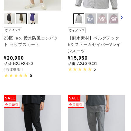
ウィメンズ
ウィメンズ
23区 lab. 撥水防風コンパク
【耐水素材】ベルグテック
ト ラップスカート
EX ストームセイバーVレイ
ンスーツ
¥20,900
¥15,950
品番 B2JF2S80
品番 A2JG4C01
5
撥水機能
5
SALE
SALE
会員割引
会員割引