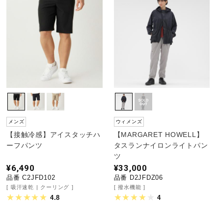
ウォーキングシューズ
ライフスタイルグッズ
インナー
メンズ
ウィメンズ
寝具／ミズノスリープ
【接触冷感】アイスタッチハ
【MARGARET HOWELL】
ーフパンツ
タスランナイロンライトパン
ツ
アウトドア／レイン
¥6,490
¥33,000
品番 C2JFD102
品番 D2JFDZ06
吸汗速乾
クーリング
撥水機能
サポーター
4.8
4