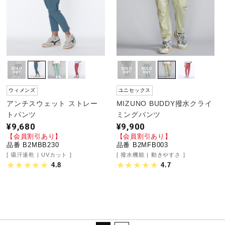
ウィメンズ
ユニセックス
アンチスウェット ストレー
MIZUNO BUDDY撥水クライ
トパンツ
ミングパンツ
¥9,680
¥9,900
【会員割引あり】
【会員割引あり】
品番 B2MBB230
品番 B2MFB003
吸汗速乾
UVカット
撥水機能
動きやすさ
4.8
4.7