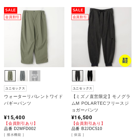
SALE
SALE
会員割引
会員割引
直営
限定
ユニセックス
ユニセックス
ウォーターリパレントワイド
【ミズノ直営限定】モノグラ
バギーパンツ
ムM POLARTECフリースジ
ョガーパンツ
¥15,400
¥16,500
【会員割引あり】
【会員割引あり】
品番 D2MFD002
品番 B2JDC510
撥水機能
保温