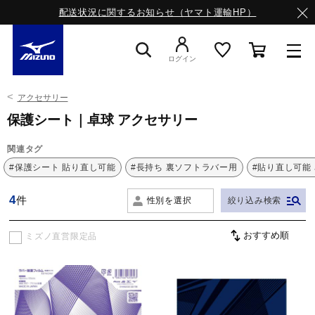
配送状況に関するお知らせ（ヤマト運輸HP）
ログイン
アクセサリー
スニーカー
保護シート｜卓球 アクセサリー
関連タグ
ライフスタイルウエア
#保護シート 貼り直し可能
#長持ち 裏ソフトラバー用
#貼り直し可能
4
件
性別を選択
絞り込み検索
ランニング
ミズノ直営限定品
サッカー／フットサル
トレーニング