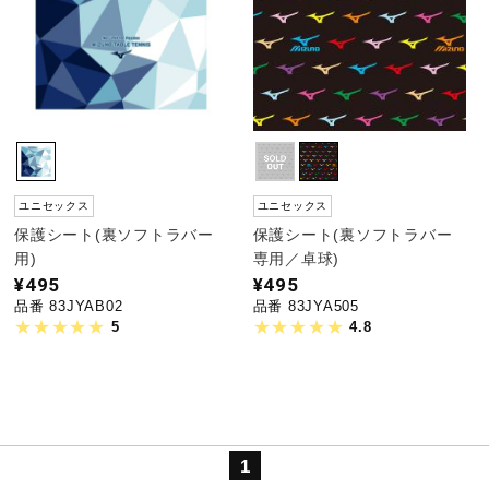
陸上競技
卓球
ユニセックス
ユニセックス
ソフトボール
保護シート(裏ソフトラバー
保護シート(裏ソフトラバー
用)
専用／卓球)
¥495
¥495
柔道
品番 83JYAB02
品番 83JYA505
5
4.8
ウィンタースポーツ
ワーキング
1