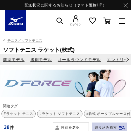
配送状況に関するお知らせ（ヤマト運輸HP）
ログイン
テニス／ソフトテニス
スニーカー
ソフトテニス ラケット(軟式)
前衛モデル
後衛モデル
オールラウンドモデル
エントリー
ライフスタイルウエア
ランニング
サッカー／フットサル
関連タグ
#ラケット テニス
#ラケット ソフトテニス
#軟式 ポータブルケース付
トレーニング
38
件
性別を選択
絞り込み検索