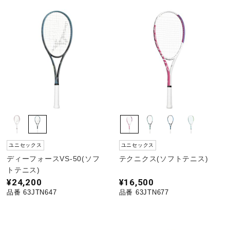
健康／エクササイズ
ジュニア／キッズ
メディカル
コラボ／ライセンス
ユニセックス
ユニセックス
ディーフォースVS-50(ソフ
テクニクス(ソフトテニス)
セール
トテニス)
¥24,200
¥16,500
品番 63JTN647
品番 63JTN677
その他