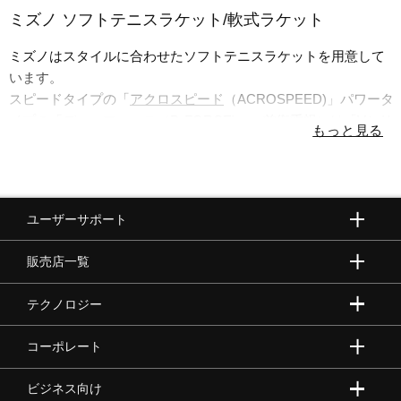
ミズノ ソフトテニスラケット/軟式ラケット
ミズノはスタイルに合わせたソフトテニスラケットを用意して
います。
スピードタイプの「
アクロスピード
（ACROSPEED)」パワータ
イプの「
ディーフォース
（D-FORCE)」。前衛重視には「Vシリ
ーズ」、後衛重視には「Sシリーズ」がおすすめです。プレース
タイルから軟式ラケットを選びましょう。
ユーザーサポート
販売店一覧
テクノロジー
コーポレート
ビジネス向け