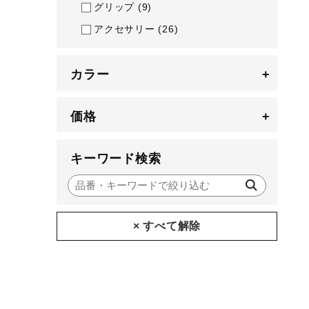
アウトドア／レイン
グリップ
(9)
アクセサリー
(26)
サポーター
健康／エクササイズ
カラー
+
ジュニア／キッズ
メディカル
価格
+
コラボ／ライセンス
セール
キーワード検索
その他
× すべて解除