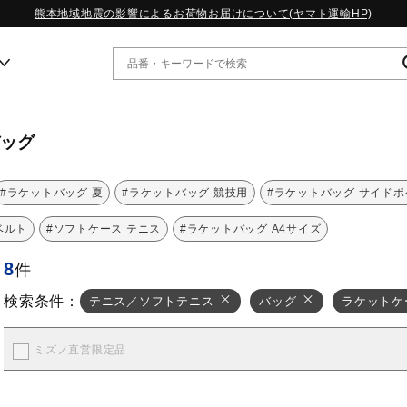
熊本地域地震の影響によるお荷物お届けについて(ヤマト運輸HP)
ー
バッグ
WP13.2｜特集
#ラケットバッグ 夏
#ラケットバッグ 競技用
#ラケットバッグ サイド
MORELIA LS｜特集
ベルト
W.PROPHECY1｜特集
#ソフトケース テニス
#ラケットバッグ A4サイズ
WP MAGIC MITA｜特集
8
件
WP STRAP｜特集
スペシャルカラーパック｜特集
検索条件：
テニス／ソフトテニス
バッグ
ラケットケ
WP STRAP 2｜特集
マーガレット・ハウエル｜特集
KICKS & ECHO｜特集
ミズノ直営限定品