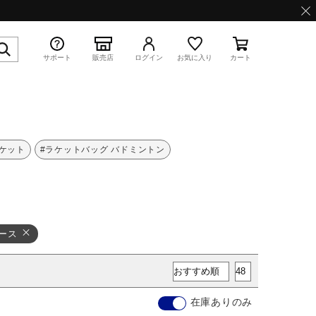
サポート
販売店
ログイン
お気に入り
カート
特集
ポケット
#ラケットバッグ バドミントン
ース
WAVE PROPHECY 13.2
在庫ありのみ