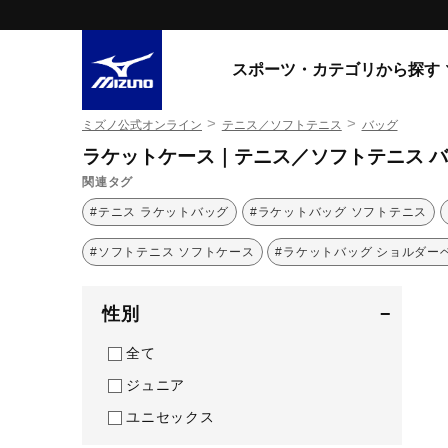
スポーツ・カテゴリから探す
>
>
ミズノ公式オンライン
テニス／ソフトテニス
バッグ
スニーカー
スニーカ
ラケットケース｜テニス／ソフトテニス 
関連タグ
ライフスタイルウエア
すべてのシリーズ
#テニス ラケットバッグ
#ラケットバッグ ソフトテニス
ランニング
WAVE PROPHECY
#ソフトテニス ソフトケース
MORELIA LS
#ラケットバッグ ショルダー
サッカー／フットサル
WAVE RIDER
トレーニング
MXR
性別
−
ゴアテックス
野球
コラボレーション
全て
その他シリーズ
ゴルフ
ジュニア
スイム
ユニセックス
スニーカー商品をすべて見る
バレーボール