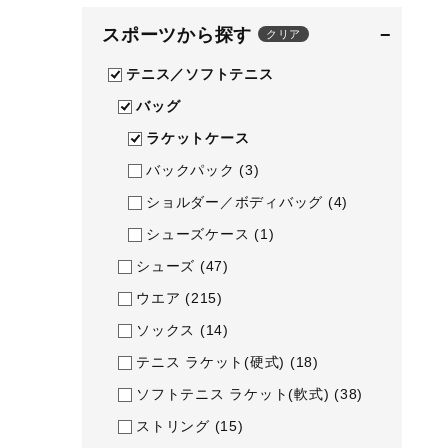
テニス／ソフトテニス
スポーツから探す
−
クリア
バドミントン
テニス／ソフトテニス
陸上競技
バッグ
卓球
ラケットケース
ソフトボール
バックパック
(3)
ショルダー／ボディバッグ
(4)
柔道
シューズケース
(1)
ウィンタースポーツ
シューズ
(47)
ワーキング
ウエア
(215)
ウォーキングシューズ
ソックス
(14)
ライフスタイルグッズ
テニス ラケット(硬式)
(18)
インナー
ソフトテニス ラケット(軟式)
(38)
寝具／ミズノスリープ
ストリング
(15)