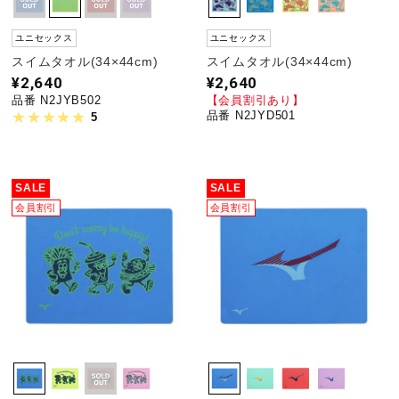
ユニセックス
ユニセックス
スイムタオル(34×44cm)
スイムタオル(34×44cm)
¥2,640
¥2,640
品番 N2JYB502
【会員割引あり】
品番 N2JYD501
5
SALE
SALE
会員割引
会員割引