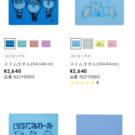
健康／エクササイズ
ジュニア／キッズ
メディカル
ユニセックス
ユニセックス
スイムタオル(34×44cm)
スイムタオル(34×44cm)
¥2,640
¥2,640
コラボ／ライセンス
品番 N2JYD503
品番 N2JYD502
5
セール
その他