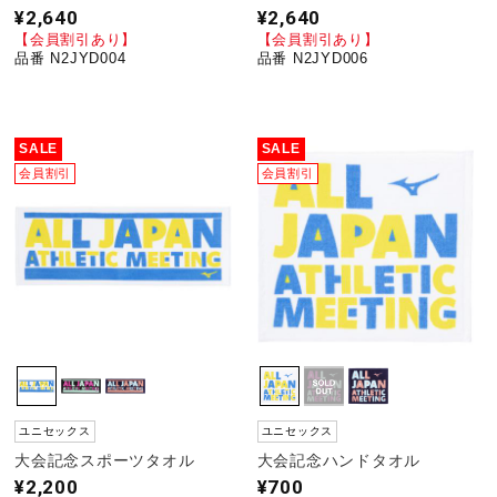
¥2,640
¥2,640
【会員割引あり】
【会員割引あり】
品番 N2JYD004
品番 N2JYD006
SALE
SALE
会員割引
会員割引
ユニセックス
ユニセックス
大会記念スポーツタオル
大会記念ハンドタオル
¥2,200
¥700