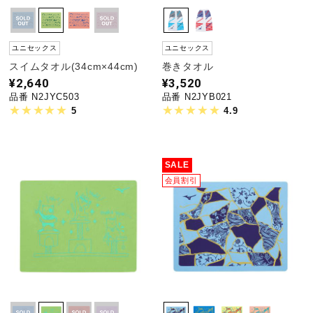
ユニセックス
ユニセックス
スイムタオル(34cm×44cm)
巻きタオル
¥2,640
¥3,520
品番 N2JYC503
品番 N2JYB021
5
4.9
SALE
会員割引