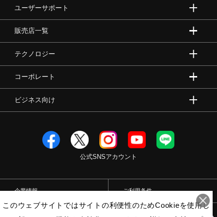
ユーザーサポート
販売店一覧
テクノロジー
コーポレート
ビジネス向け
公式SNSアカウント
企業情報
ご利用条件
このウェブサイトではサイトの利便性のためCookieを使用し
プライバシーポリシー
特定商取引法