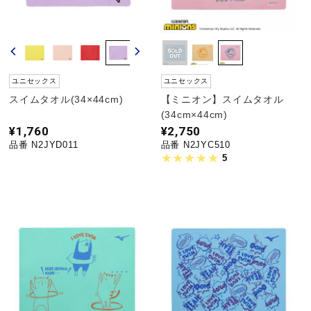
ユニセックス
ユニセックス
スイムタオル(34×44cm)
【ミニオン】スイムタオル
(34cm×44cm)
¥1,760
¥2,750
品番 N2JYD011
品番 N2JYC510
5