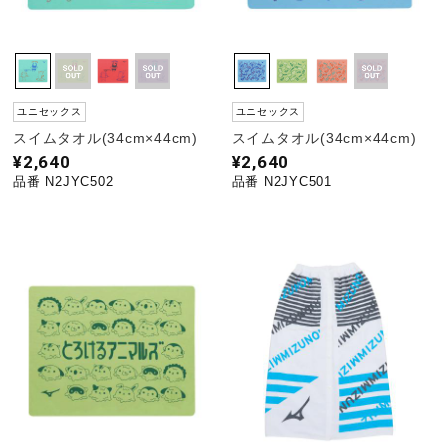
ユニセックス
ユニセックス
スイムタオル(34cm×44cm)
スイムタオル(34cm×44cm)
¥2,640
¥2,640
品番 N2JYC502
品番 N2JYC501