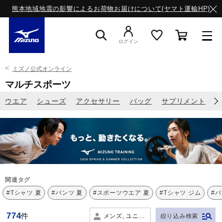
熊本地域地震の影響によるお荷物お届けについて(ヤマト運輸HP)
ログイン
ミズノ公式オンライン
スニーカー
マルチスポーツ
ウエア
シューズ
アクセサリー
バッグ
サプリメント
ライフスタイルウエア
ランニング
サッカー／フットサル
関連タグ
#Tシャツ 夏
#パンツ 夏
#スポーツウエア 夏
#Tシャツ ジム
#
トレーニング
774
件
メンズ, ユニセックス
絞り込み検索