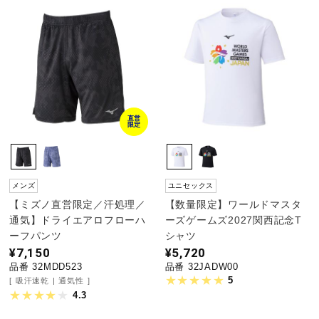
直営
限定
メンズ
ユニセックス
【ミズノ直営限定／汗処理／
【数量限定】ワールドマスタ
通気】ドライエアロフローハ
ーズゲームズ2027関西記念T
ーフパンツ
シャツ
¥7,150
¥5,720
品番 32MDD523
品番 32JADW00
5
吸汗速乾
通気性
4.3