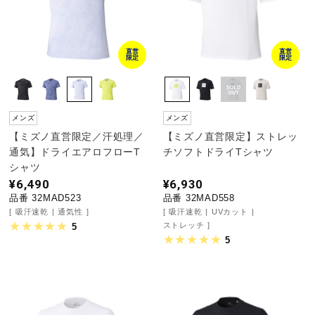
直営
直営
限定
限定
メンズ
メンズ
【ミズノ直営限定／汗処理／
【ミズノ直営限定】ストレッ
通気】ドライエアロフローT
チソフトドライTシャツ
シャツ
¥6,490
¥6,930
品番 32MAD523
品番 32MAD558
吸汗速乾
通気性
吸汗速乾
UVカット
ストレッチ
5
5