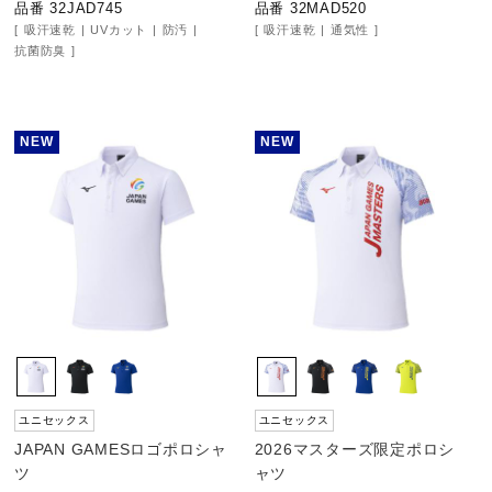
品番 32JAD745
品番 32MAD520
吸汗速乾
UVカット
防汚
吸汗速乾
通気性
ウォーキングシューズ
抗菌防臭
ライフスタイルグッズ
NEW
NEW
インナー
寝具／ミズノスリープ
アウトドア／レイン
ユニセックス
ユニセックス
サポーター
JAPAN GAMESロゴポロシャ
2026マスターズ限定ポロシ
ツ
ャツ