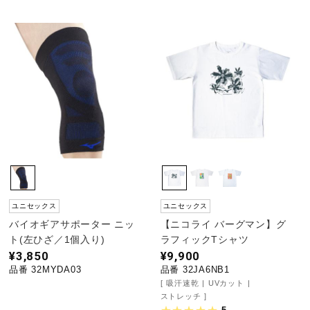
ユニセックス
ユニセックス
バイオギアサポーター ニッ
【ニコライ バーグマン】グ
ト(左ひざ／1個入り)
ラフィックTシャツ
¥3,850
¥9,900
品番 32MYDA03
品番 32JA6NB1
吸汗速乾
UVカット
ストレッチ