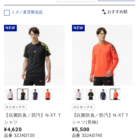
ミズノ直営限定品
野球
NEW
NEW
ゴルフ
スイム
バレーボール
ユニセックス
ユニセックス
テニス／ソフトテニス
【抗菌防臭／防汚】N-XT T
【抗菌防臭／防汚】N-XT T
シャツ
シャツ(長袖)
¥4,620
¥5,500
バドミントン
品番 32JAD720
品番 32JAD740