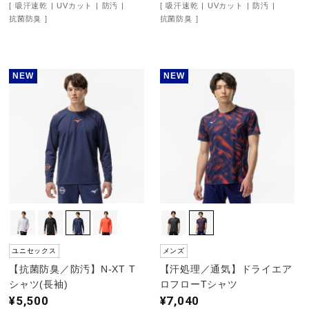
吸汗速乾
UVカット
防汚
吸汗速乾
UVカット
防汚
抗菌防臭
抗菌防臭
陸上競技
NEW
NEW
卓球
ソフトボール
柔道
ウィンタースポーツ
ユニセックス
メンズ
【抗菌防臭／防汚】N-XT T
【汗処理／通気】ドライエア
ワーキング
シャツ(長袖)
ロフローTシャツ
¥5,500
¥7,040