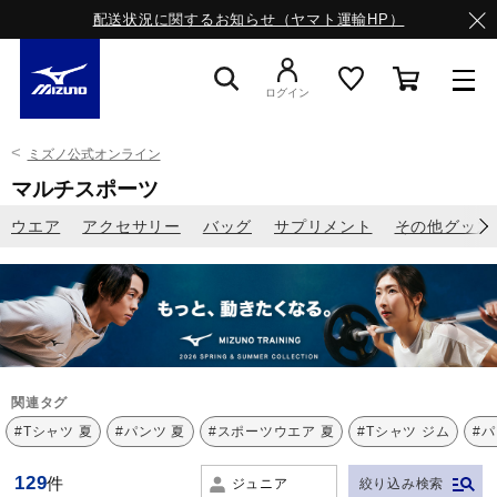
配送状況に関するお知らせ（ヤマト運輸HP）
ログイン
ミズノ公式オンライン
スニーカー
マルチスポーツ
ウエア
アクセサリー
バッグ
サプリメント
その他グッズ
ライフスタイルウエア
ランニング
サッカー／フットサル
関連タグ
#Tシャツ 夏
#パンツ 夏
#スポーツウエア 夏
#Tシャツ ジム
#
トレーニング
129
件
ジュニア
絞り込み検索