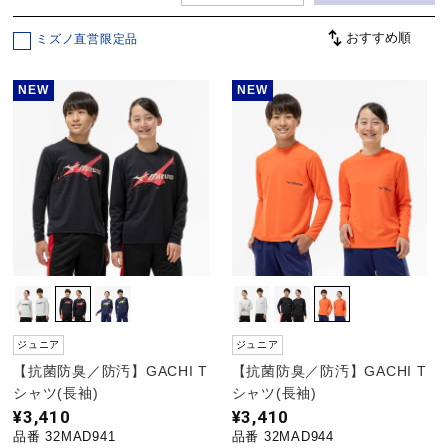
ミズノ直営限定品
野球
NEW
NEW
ゴルフ
スイム
バレーボール
ジュニア
ジュニア
テニス／ソフトテニス
【抗菌防臭／防汚】GACHI T
【抗菌防臭／防汚】GACHI T
シャツ(長袖)
シャツ(長袖)
¥3,410
¥3,410
バドミントン
品番 32MAD941
品番 32MAD944