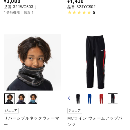
¥3,080
¥1,430
品番 32JWC503_j
品番 32JYC902
5
発熱機能
保温
ジュニア
ジュニア
リバーシブルネックウォーマ
MCライン ウォームアップパ
ー
ンツ