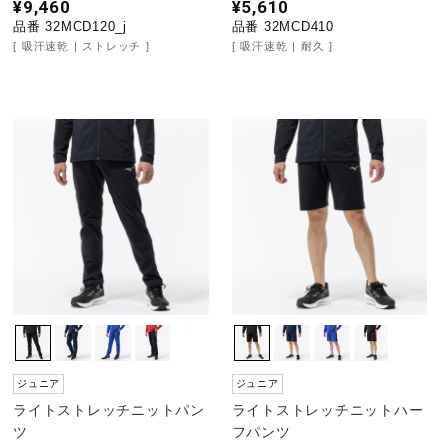
¥9,460
¥5,610
健康／エクササイズ
品番 32MCD120_j
品番 32MCD410
吸汗速乾
ストレッチ
吸汗速乾
耐久
ジュニア／キッズ
メディカル
コラボ／ライセンス
セール
その他
ジュニア
ジュニア
ライトストレッチニットパン
ライトストレッチニットハー
ツ
フパンツ