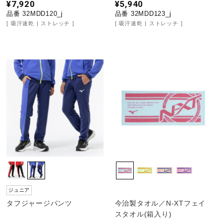
¥7,920
¥5,940
サポート
品番 32MDD120_j
品番 32MDD123_j
吸汗速乾
ストレッチ
吸汗速乾
ストレッチ
直営店一覧
取扱店一覧
ジュニア
タフジャージパンツ
今治製タオル／N-XTフェイ
スタオル(箱入り)