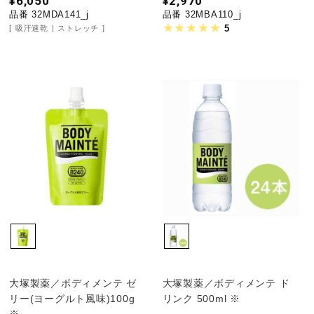
¥6,050
¥2,970
品番 32MDA141_j
品番 32MBA110_j
5
吸汗速乾
ストレッチ
大塚製薬／ボディメンテ ゼ
大塚製薬／ボディメンテ ド
リー(ヨーグルト風味)100g
リンク 500ml ※
※