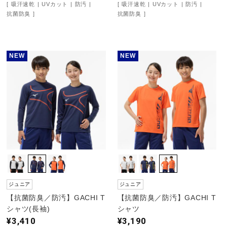
吸汗速乾
UVカット
防汚
吸汗速乾
UVカット
防汚
抗菌防臭
抗菌防臭
陸上競技
NEW
NEW
卓球
ソフトボール
柔道
ウィンタースポーツ
ジュニア
ジュニア
【抗菌防臭／防汚】GACHI T
【抗菌防臭／防汚】GACHI T
ワーキング
シャツ(長袖)
シャツ
¥3,410
¥3,190