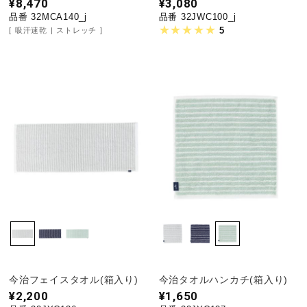
¥8,470
¥3,080
品番 32MCA140_j
品番 32JWC100_j
5
吸汗速乾
ストレッチ
今治フェイスタオル(箱入り)
今治タオルハンカチ(箱入り)
¥2,200
¥1,650