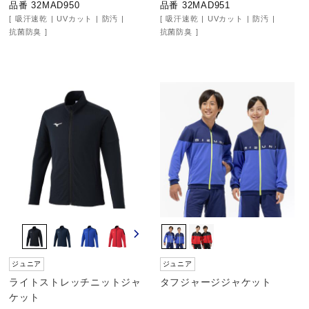
品番 32MAD950
品番 32MAD951
吸汗速乾
UVカット
防汚
吸汗速乾
UVカット
防汚
ウォーキングシューズ
抗菌防臭
抗菌防臭
ライフスタイルグッズ
インナー
寝具／ミズノスリープ
アウトドア／レイン
ジュニア
ジュニア
サポーター
ライトストレッチニットジャ
タフジャージジャケット
ケット