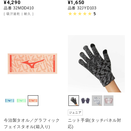
¥4,290
¥1,650
品番 32MDD410
品番 32JYD103
5
吸汗速乾
耐久
ジュニア
今治製タオル／グラフィック
ニット手袋(タッチパネル対
フェイスタオル(箱入り)
応)