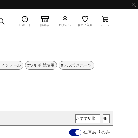
サポート
販売店
ログイン
お気に入り
カート
特集
 インソール
#ソルボ 競技用
#ソルボ スポーツ
WAVE PROPHECY 13.2
在庫ありのみ