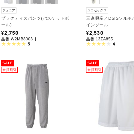
ジュニア
ユニセックス
プラクティスパンツ(バスケットボ
三進興産／DSISソル
ール)
インソール
¥2,750
¥2,530
品番 W2MB8003_j
品番 13ZA855
5
4
SALE
SALE
会員割引
会員割引