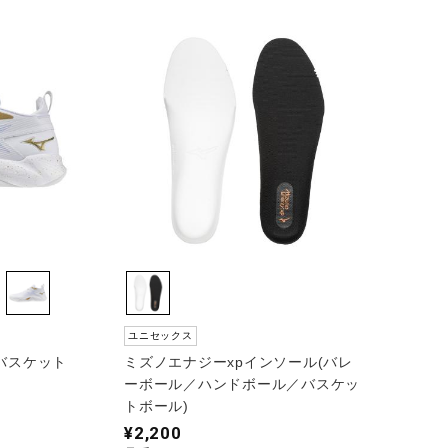
ユニセックス
バスケット
ミズノエナジーxpインソール(バレ
ーボール／ハンドボール／バスケッ
トボール)
¥2,200