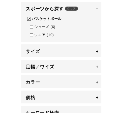
テニス／ソフトテニス
スポーツから探す
−
クリア
バドミントン
バスケットボール
陸上競技
シューズ
(6)
卓球
ウエア
(10)
ソフトボール
サイズ
+
柔道
ウィンタースポーツ
足幅／ワイズ
+
ワーキング
ウォーキングシューズ
カラー
+
ライフスタイルグッズ
インナー
価格
+
寝具／ミズノスリープ