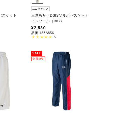
ユニセックス
ボバスケット
三進興産／DSISソルボバスケット
インソール（BIG）
¥2,530
品番 13ZA856
5
SALE
会員割引