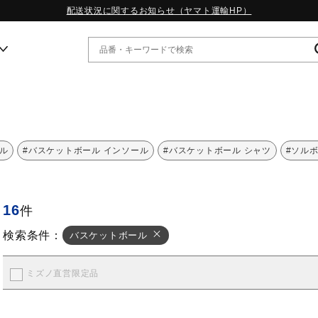
配送状況に関するお知らせ（ヤマト運輸HP）
ー
WP13.2｜特集
ル
#バスケットボール インソール
#バスケットボール シャツ
#ソルボ
MORELIA LS｜特集
W.PROPHECY1｜特集
WP MAGIC MITA｜特集
16
件
WP STRAP｜特集
スペシャルカラーパック｜特集
検索条件：
バスケットボール
WP STRAP 2｜特集
マーガレット・ハウエル｜特集
KICKS & ECHO｜特集
ミズノ直営限定品