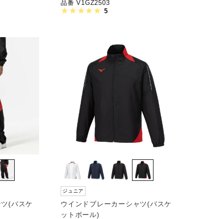
品番 V1GZ2503
5
ジュニア
ツ(バスケ
ウインドブレーカーシャツ(バスケ
ットボール)