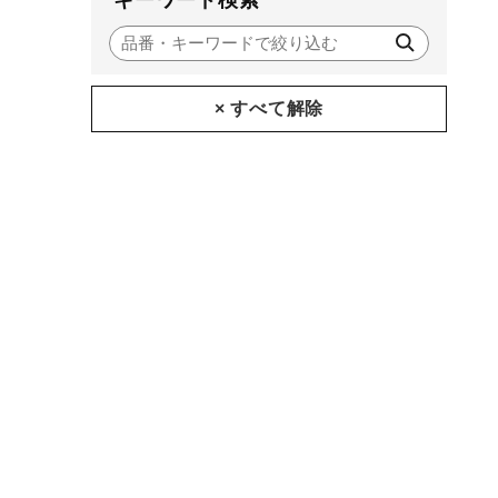
キーワード検索
アウトドア／レイン
サポーター
健康／エクササイズ
× すべて解除
ジュニア／キッズ
メディカル
コラボ／ライセンス
セール
その他