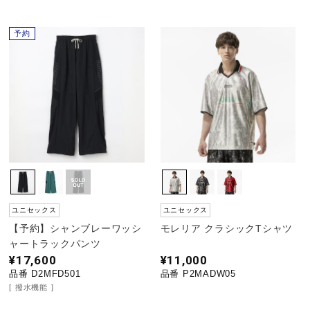
健康／エクササイズ
予約
ジュニア／キッズ
メディカル
コラボ／ライセンス
ユニセックス
ユニセックス
セール
【予約】シャンブレーワッシ
モレリア クラシックTシャツ
ャートラックパンツ
¥17,600
¥11,000
その他
品番 D2MFD501
品番 P2MADW05
撥水機能