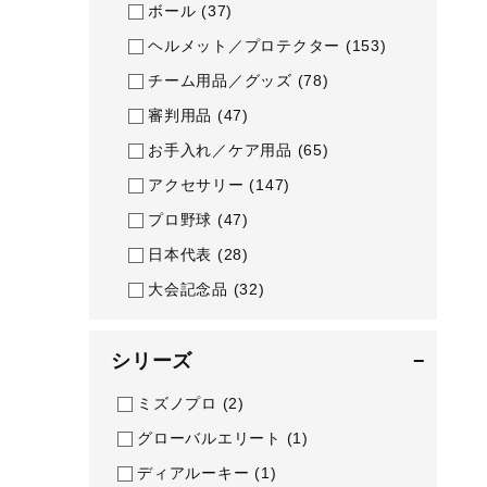
アウトドア／レイン
ボール
(37)
ヘルメット／プロテクター
(153)
サポーター
チーム用品／グッズ
(78)
健康／エクササイズ
審判用品
(47)
ジュニア／キッズ
お手入れ／ケア用品
(65)
メディカル
アクセサリー
(147)
コラボ／ライセンス
プロ野球
(47)
セール
日本代表
(28)
その他
大会記念品
(32)
シリーズ
−
ミズノプロ
(2)
グローバルエリート
(1)
ディアルーキー
(1)