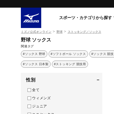
スポーツ・カテゴリから探す
>
>
ミズノ公式オンライン
野球
ストッキング／ソックス
スニーカー
スニーカ
野球 ソックス
関連タグ
ライフスタイルウエア
すべてのシリーズ
#ソックス 野球
#ソフトボール ソックス
#ソックス 競
ランニング
WAVE PROPHECY
#ソックス 日本製
#ストッキング 競技用
MORELIA LS
サッカー／フットサル
WAVE RIDER
トレーニング
MXR
性別
−
ゴアテックス
野球
コラボレーション
全て
その他シリーズ
ゴルフ
ウィメンズ
スイム
ジュニア
スニーカー商品をすべて見る
バレーボール