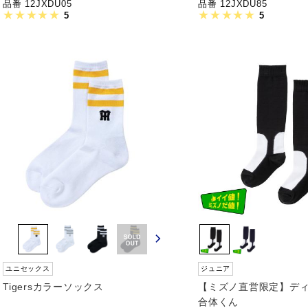
品番 12JXDU05
品番 12JXDU85
5
5
ユニセックス
ジュニア
Tigersカラーソックス
【ミズノ直営限定】デ
合体くん