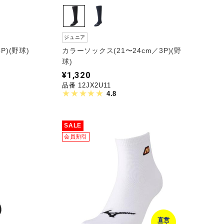
ジュニア
)(野球)
カラーソックス(21〜24cm／3P)(野
球)
¥1,320
品番 12JX2U11
4.8
SALE
会員割引
直営