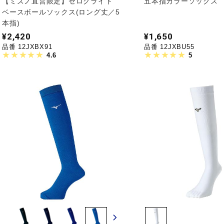
【ミズノ直営限定】ゼログライド
五本指カラーソックス
ベースボールソックス(ロング丈／5
本指)
¥2,420
¥1,650
品番 12JXBX91
品番 12JXBU55
4.6
5