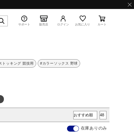
サポート
販売店
ログイン
お気に入り
カート
特集
ストッキング 競技用
#カラーソックス 野球
WAVE PROPHECY 13.2
在庫ありのみ