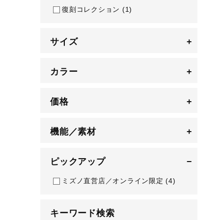
復刻コレクション
(1)
サイズ
+
カラー
+
価格
+
機能／素材
+
ピックアップ
−
ミズノ直営店／オンライン限定
(4)
キーワード検索