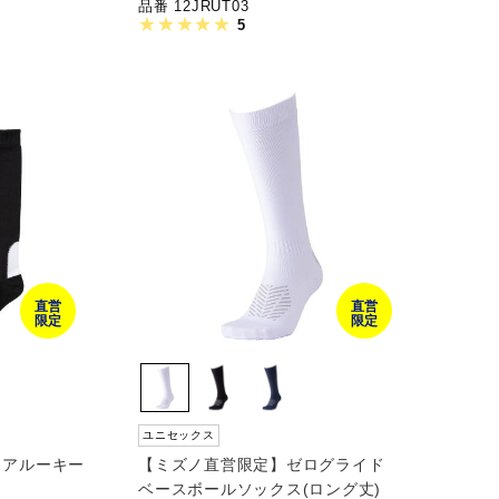
品番 12JRUT03
5
直営
直営
限定
限定
ユニセックス
ィアルーキー
【ミズノ直営限定】ゼログライド
ベースボールソックス(ロング丈)