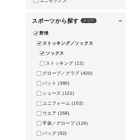
ユニセックス
テニス／ソフトテニス
バドミントン
スポーツから探す
−
クリア
陸上競技
野球
卓球
ストッキング／ソックス
ソフトボール
ソックス
ストッキング
(12)
柔道
グローブ／グラブ
(420)
ウィンタースポーツ
バット
(380)
ワーキング
シューズ
(122)
ウォーキングシューズ
ユニフォーム
(102)
ライフスタイルグッズ
ウエア
(258)
インナー
手袋／グローブ
(124)
寝具／ミズノスリープ
バッグ
(92)