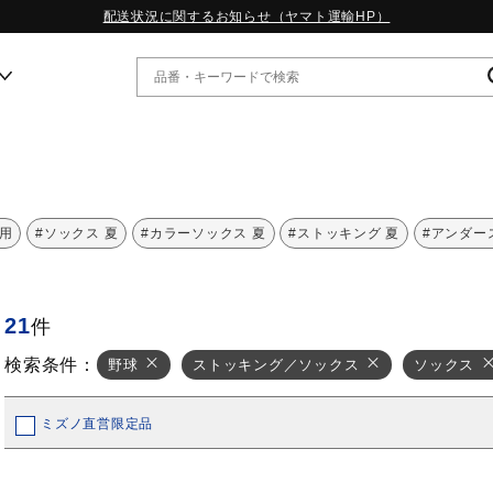
配送状況に関するお知らせ（ヤマト運輸HP）
ー
WP13.2｜特集
技用
#ソックス 夏
#カラーソックス 夏
#ストッキング 夏
#アンダー
MORELIA LS｜特集
W.PROPHECY1｜特集
WP MAGIC MITA｜特集
21
件
WP STRAP｜特集
スペシャルカラーパック｜特集
検索条件：
野球
ストッキング／ソックス
ソックス
WP STRAP 2｜特集
マーガレット・ハウエル｜特集
KICKS & ECHO｜特集
ミズノ直営限定品