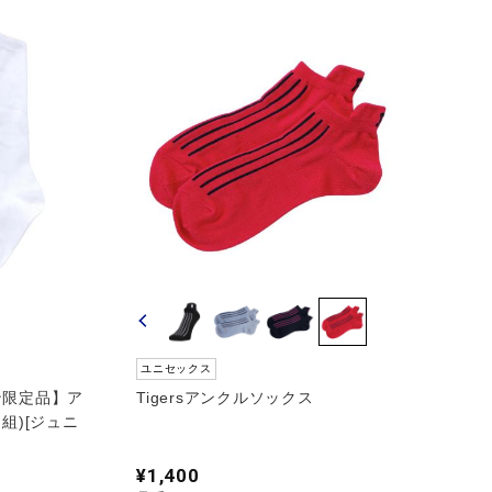
ユニセックス
ン限定品】ア
Tigersアンクルソックス
組)[ジュニ
¥1,400