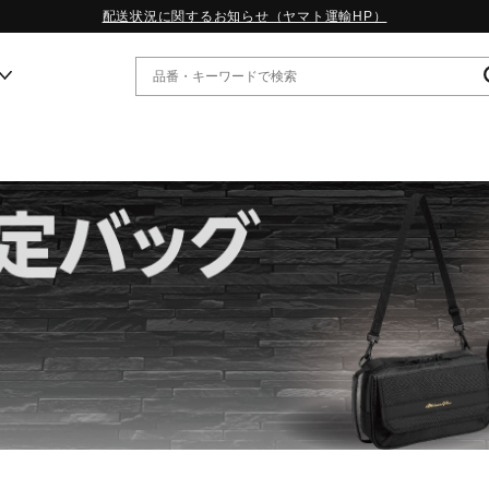
配送状況に関するお知らせ（ヤマト運輸HP）
ー
WP13.2｜特集
MORELIA LS｜特集
W.PROPHECY1｜特集
WP MAGIC MITA｜特集
WP STRAP｜特集
スペシャルカラーパック｜特集
WP STRAP 2｜特集
マーガレット・ハウエル｜特集
KICKS & ECHO｜特集