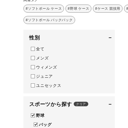
テニス／ソフトテニス
#ソフトボール ケース
#野球 ケース
#ケース 競技用
バドミントン
#ソフトボール バックパック
陸上競技
性別
−
卓球
ソフトボール
全て
メンズ
柔道
ウィメンズ
ウィンタースポーツ
ジュニア
ワーキング
ユニセックス
ウォーキングシューズ
ライフスタイルグッズ
スポーツから探す
−
クリア
インナー
野球
寝具／ミズノスリープ
バッグ