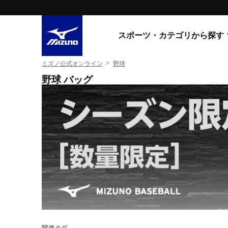
スポーツ・カテゴリから探す
>
ミズノ公式オンライン
野球
スニーカー
スニーカ
野球 バッグ
ライフスタイルウエア
すべてのシリーズ
ランニング
WAVE PROPHECY
MORELIA LS
サッカー／フットサル
WAVE RIDER
トレーニング
MXR
ゴアテックス
野球
コラボレーション
その他シリーズ
ゴルフ
スイム
スニーカー商品をすべて見る
バレーボール
関連タグ