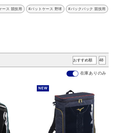
ケース 競技用
#バットケース 野球
#バックパック 競技用
在庫ありのみ
NEW