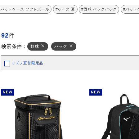
#バットケース ソフトボール
#ケース 夏
#野球 バックパック
#バット
92
件
検索条件：
野球
バッグ
ミズノ直営限定品
NEW
NEW