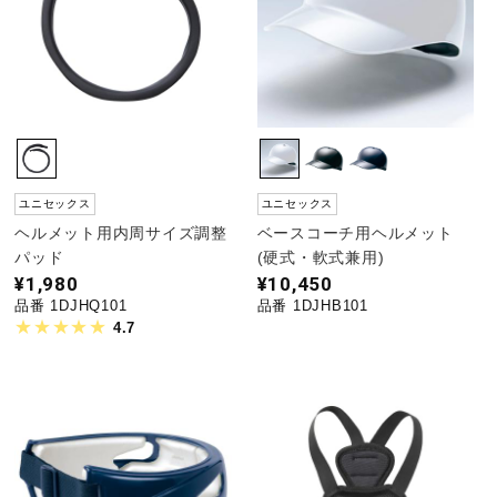
ウォーキングシューズ
ライフスタイルグッズ
インナー
ユニセックス
ユニセックス
ヘルメット用内周サイズ調整
ベースコーチ用ヘルメット
パッド
(硬式・軟式兼用)
寝具／ミズノスリープ
¥1,980
¥10,450
品番 1DJHQ101
品番 1DJHB101
4.7
アウトドア／レイン
サポーター