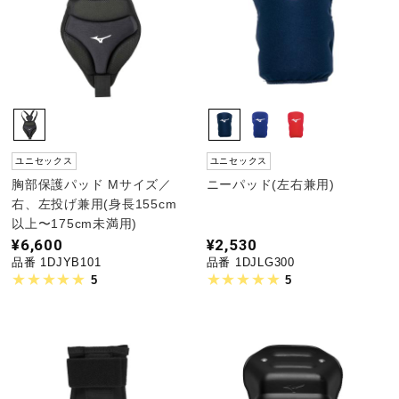
サポート
直営店一覧
取扱店一覧
ユニセックス
ユニセックス
胸部保護パッド Mサイズ／
ニーパッド(左右兼用)
右、左投げ兼用(身長155cm
以上〜175cm未満用)
¥6,600
¥2,530
品番 1DJYB101
品番 1DJLG300
5
5