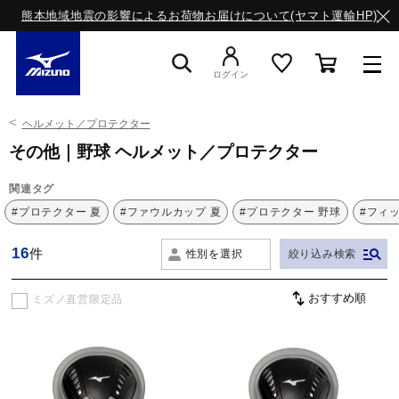
熊本地域地震の影響によるお荷物お届けについて(ヤマト運輸HP)
ログイン
ヘルメット／プロテクター
スニーカー
その他｜野球 ヘルメット／プロテクター
関連タグ
ライフスタイルウエア
#プロテクター 夏
#ファウルカップ 夏
#プロテクター 野球
#フィ
16
件
性別を選択
絞り込み検索
ランニング
ミズノ直営限定品
サッカー／フットサル
トレーニング