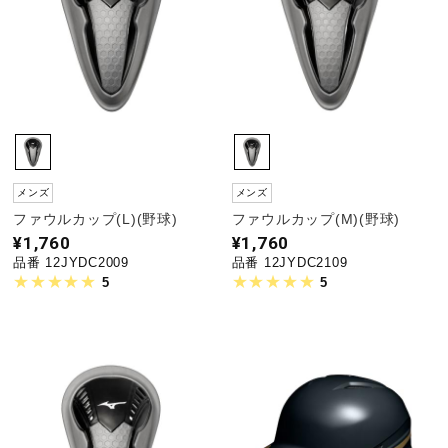
野球
ゴルフ
メンズ
メンズ
スイム
ファウルカップ(L)(野球)
ファウルカップ(M)(野球)
¥1,760
¥1,760
品番 12JYDC2009
品番 12JYDC2109
バレーボール
5
5
テニス／ソフトテニス
バドミントン