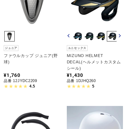
陸上競技
卓球
ジュニア
ユニセックス
ソフトボール
ファウルカップ ジュニア(野
MIZUNO HELMET
球)
DECAL(ヘルメットカスタム
シール)
¥1,760
¥1,430
柔道
品番 12JYDC2209
品番 1DJHQ260
4.5
5
ウィンタースポーツ
ワーキング