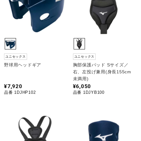
健康／エクササイズ
ジュニア／キッズ
メディカル
ユニセックス
ユニセックス
野球用ヘッドギア
胸部保護パッド Sサイズ／
右、左投げ兼用(身長155cm
コラボ／ライセンス
未満用)
¥7,920
¥6,050
品番 1DJHP102
品番 1DJYB100
セール
その他