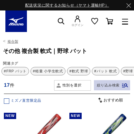
配送状況に関するお知らせ（ヤマト運輸HP）
ログイン
複合製
スニーカー
その他 複合製 軟式｜野球 バット
関連タグ
ライフスタイルウエア
#FRP バット
#軽量 小学生軟式
#軟式 野球
#バット 軟式
#野球
17
件
性別を選択
絞り込み検索
ランニング
ミズノ直営限定品
サッカー／フットサル
NEW
NEW
トレーニング