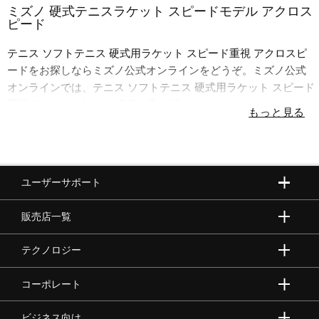
ミズノ 硬式テニスラケット スピードモデル アクロス
ピード
ウォーキングシューズ
テニス ソフトテニス 硬式用ラケット スピード重視 アクロスピ
ードをお探しならミズノ公式オンラインをどうぞ。ミズノ公式
ライフスタイルグッズ
オンラインでは、テニス ソフトテニス 硬式用ラケット スピード
重視 アクロスピードを豊富に取り揃えています。
インナー
寝具／ミズノスリープ
ユーザーサポート
販売店一覧
アウトドア／レイン
テクノロジー
サポーター
コーポレート
ビジネス向け