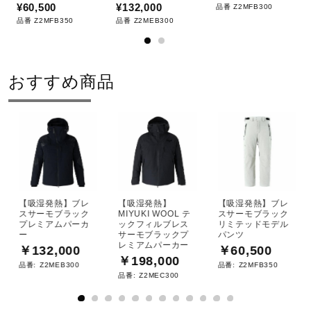
¥60,500
¥132,000
品番 Z2MFB300
法）
品番 Z2MFB350
品番 Z2MEB300
防水性が優れていることを示し、優
れた耐久性と透湿性でウエア内を快
おすすめ商品
適な状態に保ちます。
ストレッチ性が優れていることを示
し、動きをよりスムーズにし、不快
なつっぱり感を軽減します。
撥水性が優れていることを示し、ウ
【吸湿発熱】ブレ
【吸湿発熱】
【吸湿発熱】ブレ
スサーモブラック
MIYUKI WOOL テ
スサーモブラック
エア内を快適な状態に保ちます。
プレミアムパーカ
ックフィルブレス
リミテッドモデル
ー
サーモブラックプ
パンツ
レミアムパーカー
￥132,000
￥60,500
￥198,000
品番:
Z2MEB300
品番:
Z2MFB350
液温は40℃を限度とし、手洗い が
品番:
Z2MEC300
できる