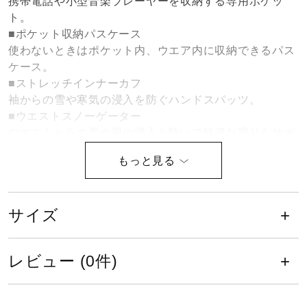
携帯電話や小型音楽プレーヤーを収納する専用ポケッ
健康／エクササイズ
ト。
■ポケット収納パスケース
使わないときはポケット内、ウエア内に収納できるパス
ジュニア／キッズ
ケース。
■ストレッチインナーカフ
袖からの雪や寒気の浸入を防ぐハンドスパッツ。
メディカル
■ウエストスノーゲーター
ウエストからの雪や風の浸入を防いで快適な滑りをサポ
ート。
コラボ／ライセンス
■バックポケット
A4サイズまで収納できる大容量の背面ポケット。
サイズ
セール
※こちらユニセックスの商品になります。商品規格は男
性サイズです。
女性の方の場合は、ワンサイズ程度小さめか適合/規格サ
レビュー (0件)
その他
イズもご参考のうえお選び下さい。