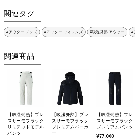
サポート
体からの水分を吸収、その吸着熱を
関連タグ
利用して温度を上昇させる発熱素
材。
直営店一覧
#アウター メンズ
#アウター ウィメンズ
#吸湿発熱 アウター
#ア
特殊技術加工により、体内からの熱
取扱店一覧
を反射して保温する機能をもった素
関連商品
材です。
動的機能裁断・機能素材選定など、
運動時の動きやすさを追求したウエ
ア設計。
【吸湿発熱】ブレ
【吸湿発熱】ブレ
【吸湿発熱】ブレ
4WAYストレッチ素材
スサーモブラック
スサーモブラック
スサーモブラック
リミテッドモデル
プレミアムパーカ
プレミアムパンツ
パンツ
ー
¥77,000
耐水圧20,000m/m以上（JIS.L.1092