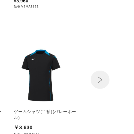
¥3,960
¥3,960
品番 V2MA2121_j
品番 V2MA2122_j
Next
ー
ゲームシャツ(半袖)(バレーボー
ゲームシャツ(長袖)(
ル)
ル)
￥3,630
￥3,960