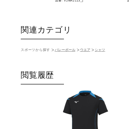
B123_j
品番:
V2MA2113_j
関連カテゴリ
スポーツから探す
バレーボール
ウエア
シャツ
閲覧履歴