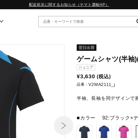
配送状況に関するお知らせ（ヤマト運輸HP）
ー
翌日出荷
ゲームシャツ(半袖)
WP13.2｜特集
ジュニア
MORELIA LS｜特集
¥3,630
(税込)
W.PROPHECY1｜特集
V2MA2111_j
WP MAGIC MITA｜特集
品番：
WP STRAP｜特集
半袖、長袖を同デザインで
スペシャルカラーパック｜特集
WP STRAP 2｜特集
マーガレット・ハウエル｜特集
■カラー
92:ブラック×
KICKS & ECHO｜特集