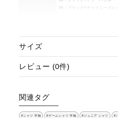
96：ブラック×チャイニーズレ
素材
ポリエステル100％
原産国
タイ製
サイズ
発売シーズン
2022年秋冬
レビュー (0件)
関連タグ
#シャツ 半袖
#ゲームシャツ 半袖
#ジュニア シャツ
#