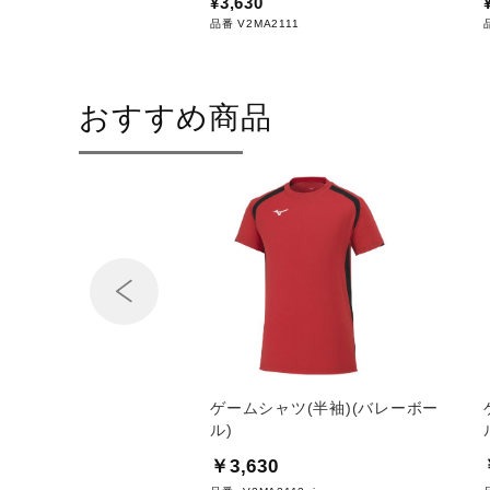
¥3,630
品番 V2MA2111
おすすめ商品
Prev
ャツ(長袖)(バレーボー
ゲームシャツ(半袖)(バレーボー
ル)
0
￥3,630