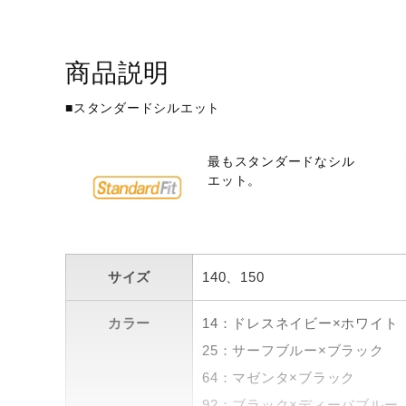
アウトドア／レイン
サポーター
商品説明
健康／エクササイズ
ジュニア／キッズ
■スタンダードシルエット
メディカル
最もスタンダードなシル
コラボ／ライセンス
エット。
セール
その他
サイズ
140、150
カラー
14：ドレスネイビー×ホワイト
25：サーフブルー×ブラック
64：マゼンタ×ブラック
92：ブラック×ディーバブルー