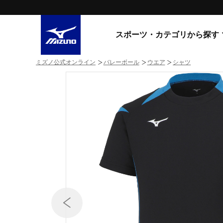
スポーツ・カテゴリから探す
ミズノ公式オンライン
バレーボール
ウエア
シャツ
スニーカー
スニーカ
ライフスタイルウエア
すべてのシリーズ
ランニング
WAVE PROPHECY
MORELIA LS
サッカー／フットサル
WAVE RIDER
トレーニング
MXR
ゴアテックス
野球
コラボレーション
その他シリーズ
ゴルフ
スイム
スニーカー商品をすべて見る
バレーボール