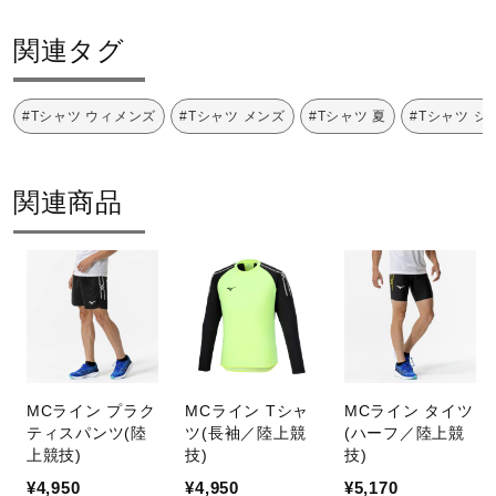
サポート
原産国
関連タグ
直営店一覧
インドネシア製
#Tシャツ ウィメンズ
#Tシャツ メンズ
#Tシャツ 夏
#Tシャツ シ
発売シーズン
取扱店一覧
関連商品
2025年春夏
MCライン プラク
MCライン Tシャ
MCライン タイツ
ティスパンツ(陸
ツ(長袖／陸上競
(ハーフ／陸上競
上競技)
技)
技)
¥4,950
¥4,950
¥5,170