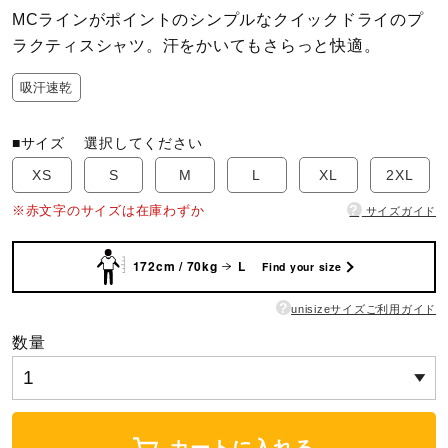
MCラインがポイントのシンプルなクイックドライのプ
ラクティスシャツ。汗をかいてもさらっと快適。
陸上競技
吸汗速乾
卓球
■サイズ
選択してください
XS
S
M
L
XL
2XL
ソフトボール
?
※赤文字のサイズは在庫わずか
サイズガイド
柔道
172cm / 70kg
L
Find your size
?
unisizeサイズご利用ガイド
ウィンタースポーツ
数量
ワーキング