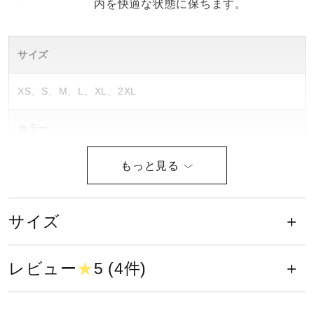
内を快適な状態に保ちます。
健康／エクササイズ
サイズ
ジュニア／キッズ
XS、S、M、L、XL、2XL
メディカル
カラー
01：ホワイト
コラボ／ライセンス
11：ディープネイビー
90：ブラック×ホワイト
サイズ
セール
96：ブラック×レッド
素材
レビュー
★
5 (4件)
その他
ポリエステル100％