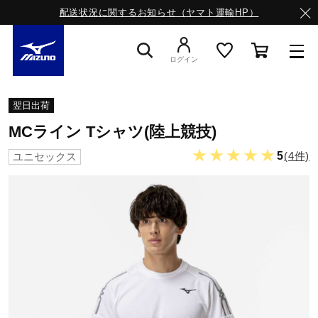
配送状況に関するお知らせ（ヤマト運輸HP）
ログイン
スニーカー
翌日出荷
MCライン Tシャツ(陸上競技)
ライフスタイルウエア
★★★★★
5
(4件)
ユニセックス
ランニング
サッカー／フットサル
トレーニング