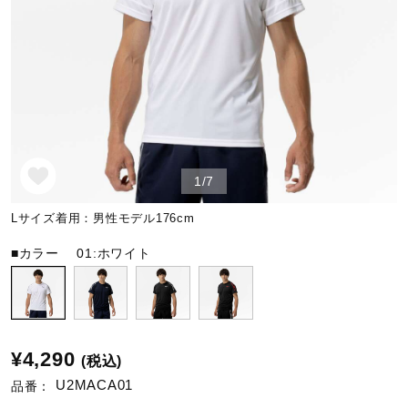
野球
ゴルフ
1/7
スイム
Lサイズ着用：男性モデル176cm
バレーボール
■カラー
01:ホワイト
テニス／ソフトテニス
¥4,290
(税込)
バドミントン
U2MACA01
品番：