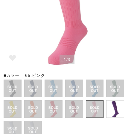
野球
ゴルフ
1/3
スイム
■カラー
65:ピンク
バレーボール
テニス／ソフトテニス
バドミントン