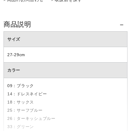
ウォーキングシューズ
商品説明
ライフスタイルグッズ
サイズ
インナー
27-29cm
カラー
寝具／ミズノスリープ
09：ブラック
14：ドレスネイビー
アウトドア／レイン
18：サックス
25：サーフブルー
サポーター
26：ターキッシュブルー
33：グリーン