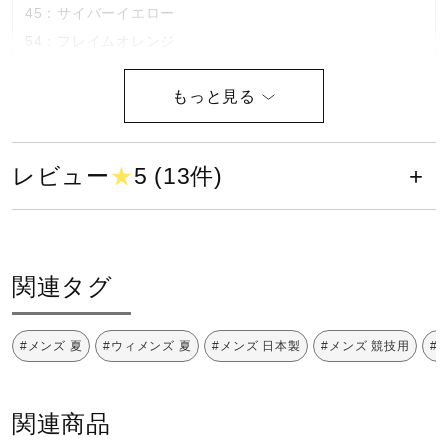
45：サイバーイエロー
健康／エクササイズ
54：フレイムオレンジ
62：チャイニーズレッド
ジュニア／キッズ
63：エンジ
65：ピンク
68：インペパープル
メディカル
レビュー
★
5 (13件)
72：ホワイト×サーフブルー
79：ホワイト×ブラック
コラボ／ライセンス
素材
関連タグ
セール
09）14）25）：ナイロン、綿、その他
18）26）33）45）54）62）63）65）68）：ナイロン、ポ
#メンズ 夏
#ウィメンズ 夏
#メンズ 日本製
#メンズ 競技用
#
リエステル、その他
その他
72）79）：ポリエステル、ナイロン、その他
関連商品