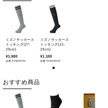
原産国
サポート
日本製
直営店一覧
発売シーズン
取扱店一覧
65）2019年春夏
ミズノサッカース
ミズノサッカース
トッキング(27-
トッキング(21-
09）14）25）18）26）33）45）54）62）63）68）72）
29cm)
29cm)
79）2018年春夏
¥1,980
¥1,100
品番 P2MX8050
品番 P2MX8000
おすすめ商品