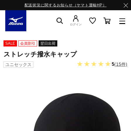
配送状況に関するお知らせ（ヤマト運輸HP）
ログイン
スニーカー
SALE
会員割引
翌日出荷
ストレッチ撥水キャップ
ライフスタイルウエア
★★★★★
5
(15件)
ユニセックス
ランニング
サッカー／フットサル
トレーニング