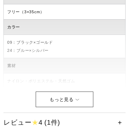
ウォーキングシューズ
フリー（3×35cm）
カラー
ライフスタイルグッズ
09：ブラック×ゴールド
24：ブルー×シルバー
インナー
素材
寝具／ミズノスリープ
ナイロン・ポリエステル・天然ゴム
アウトドア／レイン
原産国
日本製
サポーター
レビュー
★
4 (1件)
発売シーズン