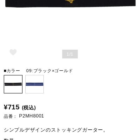
野球
ゴルフ
1/1
スイム
■カラー
09:ブラック×ゴールド
バレーボール
¥715
(税込)
テニス／ソフトテニス
P2MH8001
品番：
シンプルデザインのストッキングガーター。
バドミントン