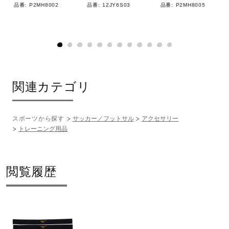
サポート
品番:
P2MH8002
品番:
12JY6S03
品番:
P2MH8005
直営店一覧
取扱店一覧
関連カテゴリ
スポーツから探す
サッカー／フットサル
アクセサリー
トレーニング用品
閲覧履歴