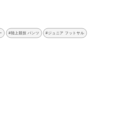
ー
#陸上競技 パンツ
#ジュニア フットサル