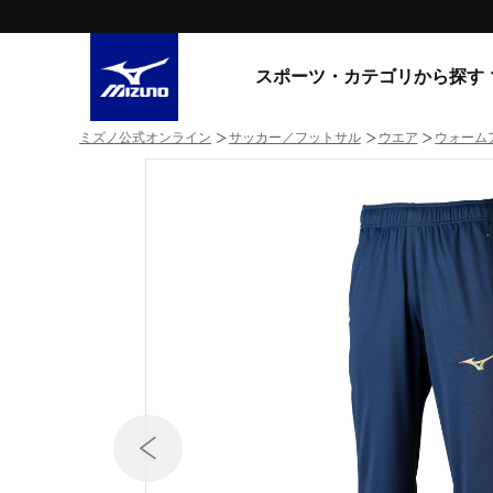
スポーツ・カテゴリから探す
ミズノ公式オンライン
サッカー／フットサル
ウエア
ウォーム
スニーカー
スニーカ
ライフスタイルウエア
すべてのシリーズ
ランニング
WAVE PROPHECY
MORELIA LS
サッカー／フットサル
WAVE RIDER
トレーニング
MXR
ゴアテックス
野球
コラボレーション
その他シリーズ
ゴルフ
スイム
スニーカー商品をすべて見る
バレーボール