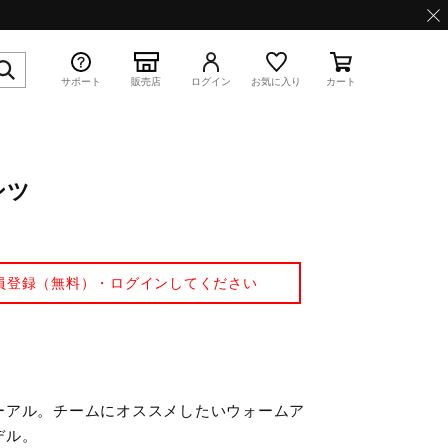
サポート
販売店
ログイン
お気に入り
カート
ンツ
特集
員登録（無料）・ログインしてください
WAVE PROPHECY 13.2
ーアル。チームにオススメしたいウォームア
デル。