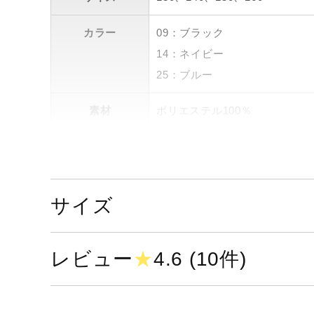
カラー
09：ブラック
14：ネイビー
25：ブルー
素材
ポリエステル100％
原産国
中国製
サイズ
レビュー
★
4.6 (10件)