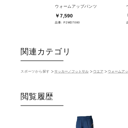
パンツ
ウォームアップパンツ
0
￥7,590
F7170
品番:
P2MD7080
関連カテゴリ
スポーツから探す
サッカー／フットサル
ウエア
ウォームア
閲覧履歴