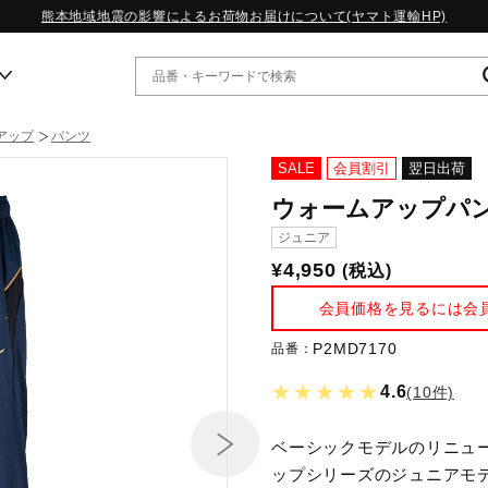
熊本地域地震の影響によるお荷物お届けについて(ヤマト運輸HP)
アップ
パンツ
ー
SALE
会員割引
翌日出荷
ウォームアップパ
WP13.2｜特集
ジュニア
MORELIA LS｜特集
¥4,950
(税込)
W.PROPHECY1｜特集
WP MAGIC MITA｜特集
会員価格を見るには会
WP STRAP｜特集
スペシャルカラーパック｜特集
P2MD7170
品番：
WP STRAP 2｜特集
★★★★★
4.6
(10件)
マーガレット・ハウエル｜特集
KICKS & ECHO｜特集
ベーシックモデルのリニュ
ップシリーズのジュニアモ