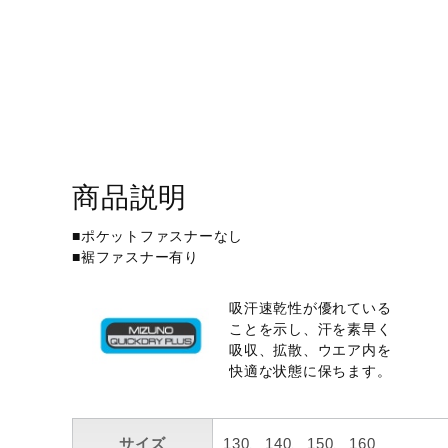
アウトドア／レイン
サポーター
健康／エクササイズ
ジュニア／キッズ
メディカル
コラボ／ライセンス
商品説明
セール
■ポケットファスナーなし
■裾ファスナー有り
その他
吸汗速乾性が優れている
ことを示し、汗を素早く
吸収、拡散、ウエア内を
快適な状態に保ちます。
サイズ
130、140、150、160