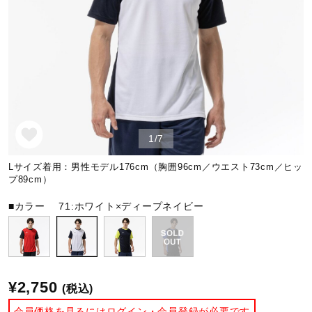
野球
ゴルフ
1/7
スイム
Lサイズ着用：男性モデル176cm（胸囲96cm／ウエスト73cm／ヒッ
プ89cm）
バレーボール
■カラー
71:ホワイト×ディープネイビー
テニス／ソフトテニス
¥2,750
(税込)
バドミントン
会員価格を見るにはログイン・会員登録が必要です