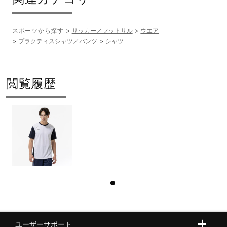
62：チャイニーズレッド×ブラック
スポーツから探す
サッカー／フットサル
ウエア
71：ホワイト×ディープネイビー
プラクティスシャツ／パンツ
シャツ
84：ディープネイビー×フォーチューンイエロー
91：ブラック×ダズリングブルー
閲覧履歴
素材
ポリエステル100％
原産国
中国製
発売シーズン
ユーザーサポート
2026年春夏