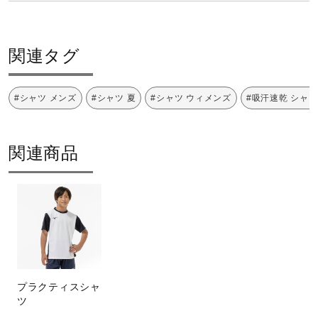
サポート
い洗濯ができる
関連タグ
直営店一覧
塩素系及び酸素系漂白剤の使用禁止
#シャツ メンズ
#シャツ 夏
#シャツ ウィメンズ
#吸汗速乾 シャツ
取扱店一覧
関連商品
タンブル乾燥禁止
底面温度160℃を限度としてアイロ
プラクティスシャ
ン仕上げができる
ツ