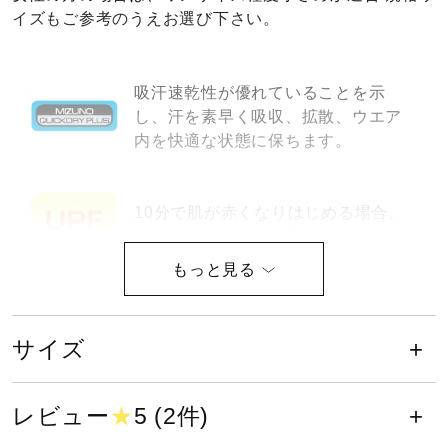
イズもご参考のうえお選び下さい。
健康／エクササイズ
吸汗速乾性が優れていることを示
ジュニア／キッズ
し、汗を素早く吸収、拡散、ウエア
内を快適な状態に保ちます。
メディカル
10分で肌が赤くなりはじめる場合、
その時間を150分に遅らせることが
コラボ／ライセンス
可能な数値がUPF15。
セール
ニオイ＆汚れ対策に効果を発揮
サイズ
その他
レビュー
★
5 (2件)
液温は40℃を限度とし、洗濯機で弱