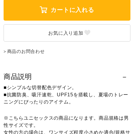
カートに入れる
ウォーキングシューズ
ライフスタイルグッズ
商品のお問合わせ
インナー
商品説明
寝具／ミズノスリープ
■シンプルな切替配色デザイン。
■抗菌防臭、吸汗速乾、UPF15を搭載し、夏場のトレー
アウトドア／レイン
ニングにぴったりのアイテム。
※こちらユニセックスの商品になります。商品規格は男
サポーター
性サイズです。
女性の方の場合は、ワンサイズ程度小さめか適合/規格サ