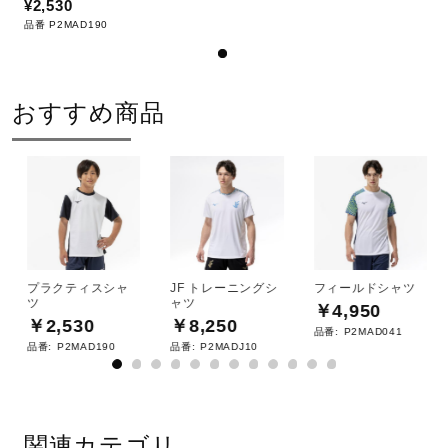
¥2,530
品番 P2MAD190
ドライクリーニング禁止
おすすめ商品
弱い操作によるウエットクリーニン
グができる
プラクティスシャ
JF トレーニングシ
フィールドシャツ
ツ
ャツ
￥4,950
￥2,530
￥8,250
品番:
P2MAD041
サイズ
品番:
P2MAD190
品番:
P2MADJ10
S、M、L、XL、2XL
関連カテゴリ
カラー