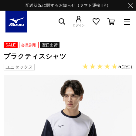
配送状況に関するお知らせ（ヤマト運輸HP）
ログイン
スニーカー
SALE
会員割引
翌日出荷
プラクティスシャツ
ライフスタイルウエア
★★★★★
5
(2件)
ユニセックス
ランニング
サッカー／フットサル
トレーニング