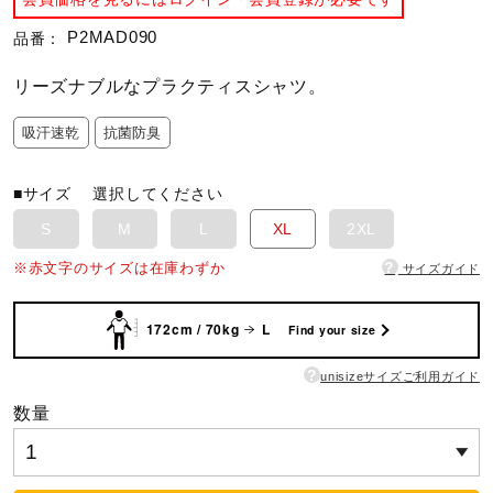
P2MAD090
品番：
陸上競技
リーズナブルなプラクティスシャツ。
卓球
吸汗速乾
抗菌防臭
■サイズ
選択してください
ソフトボール
S
M
L
XL
2XL
?
※赤文字のサイズは在庫わずか
サイズガイド
柔道
172cm / 70kg
L
Find your size
ウィンタースポーツ
?
unisizeサイズご利用ガイド
数量
ワーキング