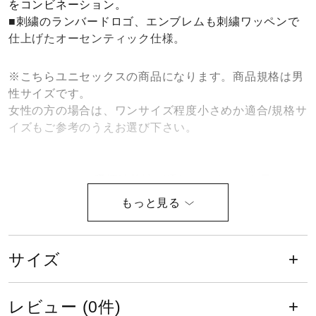
をコンビネーション。
健康／エクササイズ
■刺繍のランバードロゴ、エンブレムも刺繍ワッペンで
仕上げたオーセンティック仕様。
ジュニア／キッズ
※こちらユニセックスの商品になります。商品規格は男
性サイズです。
女性の方の場合は、ワンサイズ程度小さめか適合/規格サ
メディカル
イズもご参考のうえお選び下さい。
コラボ／ライセンス
吸汗速乾性が優れていることを示
し、汗を素早く吸収、拡散、ウエア
内を快適な状態に保ちます。
セール
サイズ
サイズ
その他
S、M、L、XL、2XL
レビュー (0件)