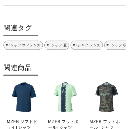
サポート
カラー
直営店一覧
01：ホワイト
関連タグ
素材
取扱店一覧
#Tシャツ ウィメンズ
#Tシャツ 夏
#Tシャツ メンズ
#Tシャツ 吸
ポリエステル100％
関連商品
原産国
タイ製
発売シーズン
2025年春夏
MZFB ソフトド
MZFB フットボ
MZFB フットボ
ライTシャツ
ールTシャツ
ールTシャツ