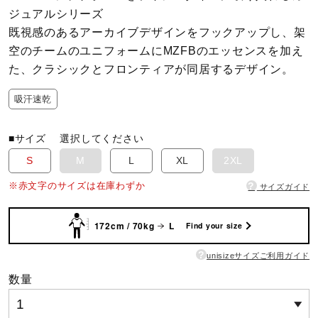
ジュアルシリーズ
既視感のあるアーカイブデザインをフックアップし、架
陸上競技
空のチームのユニフォームにMZFBのエッセンスを加え
た、クラシックとフロンティアが同居するデザイン。
卓球
吸汗速乾
ソフトボール
■サイズ
選択してください
S
M
L
XL
2XL
?
※赤文字のサイズは在庫わずか
柔道
サイズガイド
172cm / 70kg
L
Find your size
ウィンタースポーツ
?
unisizeサイズご利用ガイド
数量
ワーキング