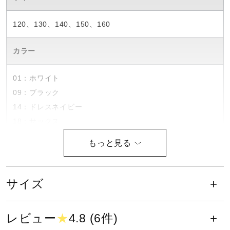
健康／エクササイズ
120、130、140、150、160
ジュニア／キッズ
カラー
01：ホワイト
メディカル
09：ブラック
14：ドレスネイビー
18：サックス
コラボ／ライセンス
25：サーフブルー
45：サイバーイエロー
セール
62：チャイニーズレッド
72：ホワイト×サーフブルー
サイズ
その他
素材
レビュー
★
4.8 (6件)