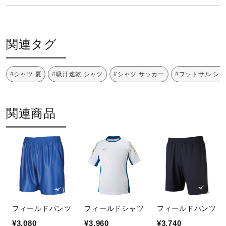
ポリエステル100％
サポート
原産国
関連タグ
直営店一覧
中国製、ベトナム製、日本製、インドネシア製
#シャツ 夏
#吸汗速乾 シャツ
#シャツ サッカー
#フットサル シ
取扱店一覧
発売シーズン
09）14）18）2023年春夏
関連商品
01）25）33）45）62）2018年春夏
フィールドパンツ
フィールドシャツ
フィールドパンツ
¥3,080
¥3,960
¥3,740