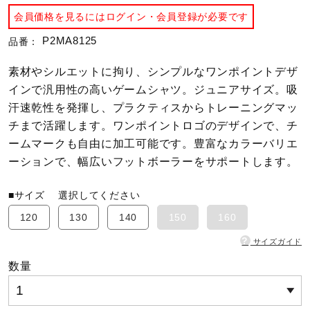
会員価格を見るにはログイン・会員登録が必要です
陸上競技
P2MA8125
品番：
素材やシルエットに拘り、シンプルなワンポイントデザ
卓球
インで汎用性の高いゲームシャツ。ジュニアサイズ。吸
汗速乾性を発揮し、プラクティスからトレーニングマッ
チまで活躍します。ワンポイントロゴのデザインで、チ
ソフトボール
ームマークも自由に加工可能です。豊富なカラーバリエ
ーションで、幅広いフットボーラーをサポートします。
柔道
■サイズ
選択してください
120
130
140
150
160
ウィンタースポーツ
?
サイズガイド
数量
ワーキング