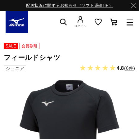
配送状況に関するお知らせ（ヤマト運輸HP）
ログイン
スニーカー
SALE
会員割引
フィールドシャツ
ライフスタイルウエア
★★★★★
4.8
(6件)
ジュニア
ランニング
サッカー／フットサル
トレーニング