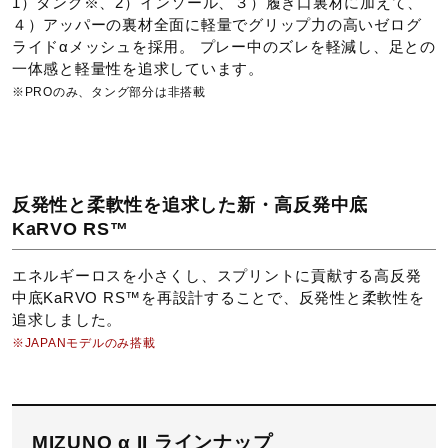
1）タング※、2）インソール、３）履き口裏材に加えて、
４）アッパーの裏材全面に軽量でグリップ力の高いゼログ
インソール
ライドαメッシュを採用。 プレー中のズレを軽減し、足との
一体感と軽量性を追求しています。
ゼログライドアルファインソール（取り外し可）
※PROのみ、タング部分は非搭載
シューズ幅
2E（ノーマル）相当の方向け
反発性と柔軟性を追求した新・高反発中底
■シューズサイズの計測方法はこちら
KaRVO RS™
シューレース長さ
エネルギーロスを小さくし、スプリントに貢献する高反発
中底KaRVO RS™を再設計することで、反発性と柔軟性を
23.0cm～25.5cm：120cm
追求しました。
※JAPANモデルのみ搭載
26.0cm～30.0cm：130cm
サステナビリティ
MIZUNO α II ラインナップ