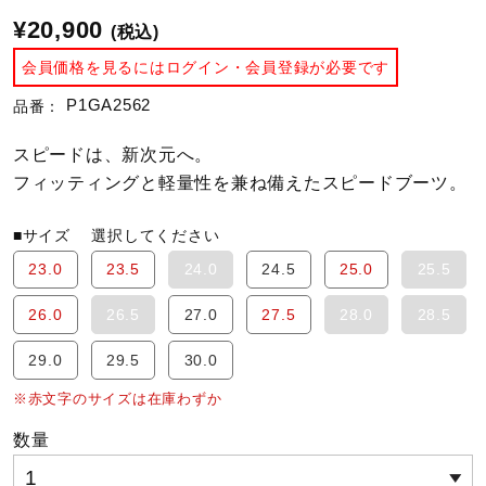
¥20,900
(税込)
陸上競技
会員価格を見るにはログイン・会員登録が必要です
P1GA2562
品番：
卓球
スピードは、新次元へ。
フィッティングと軽量性を兼ね備えたスピードブーツ。
ソフトボール
■サイズ
選択してください
23.0
23.5
24.0
24.5
25.0
25.5
柔道
26.0
26.5
27.0
27.5
28.0
28.5
29.0
29.5
30.0
ウィンタースポーツ
※赤文字のサイズは在庫わずか
数量
ワーキング