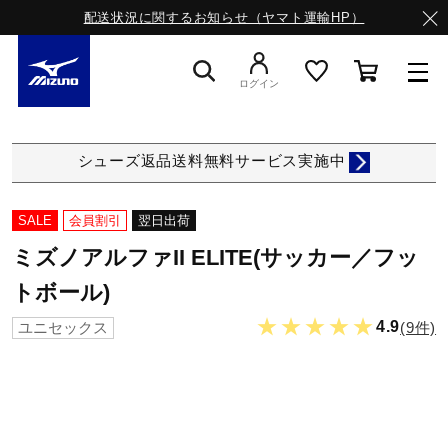
配送状況に関するお知らせ（ヤマト運輸HP）
ログイン
スニーカー
シューズ返品送料無料サービス実施中
ライフスタイルウエア
SALE
会員割引
翌日出荷
ミズノアルファII ELITE(サッカー／フッ
ランニング
トボール)
★★★★★
4.9
(9件)
ユニセックス
サッカー／フットサル
トレーニング