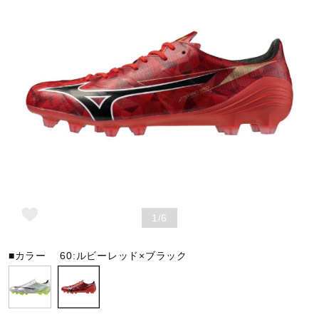
野球
ゴルフ
スイム
バレーボール
1/6
テニス／ソフトテニス
■カラー
60:ルビーレッド×ブラック
バドミントン