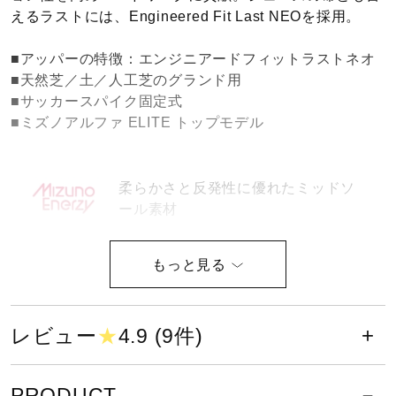
えるラストには、Engineered Fit Last NEOを採用。
健康／エクササイズ
■アッパーの特徴：エンジニアードフィットラストネオ
■天然芝／土／人工芝のグランド用
ジュニア／キッズ
■サッカースパイク固定式
■ミズノアルファ ELITE トップモデル
メディカル
柔らかさと反発性に優れたミッドソ
ール素材
コラボ／ライセンス
サイズ
セール
23.0～30.0cm
レビュー
★
4.9 (9件)
その他
カラー
PRODUCT