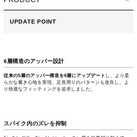
サポート
09：ホワイト×ブラックイリディセント
60：ルビーレッド×ブラック
UPDATE POINT
直営店一覧
素材
甲材：合成皮革
取扱店一覧
底材：合成底
6層構造のアッパー設計
スタッド：合成樹脂（固定式）
従来の5層のアッパー構造を6層にアップデート
し、より柔
原産国
らかな履き心地を実現。足首周りのパターンも改良し、よ
り快適なフィッティングを追求しました。
ベトナム製
質量
スパイク内のズレを抑制
約190g（27.0cm片方）