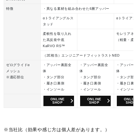
特徴
・異なる素材を組み合わせた6層アッパー
αトライアングルス
αトライアン
タッド
柔軟性を取り入れ
モレリアネ
た高反発中底
（軽量・柔
KaRVO RS™
（2E相当）エンジニアードフィットラストNEO
ゼログライドα
・アッパー裏面全
・アッパー裏面全
・アッパー
メッシュ
体
体
体
※適応部位
・タング部分
・タング部分
・タング部
・履き口裏側
・履き口裏側
・履き口裏
・インソール
・インソール
・インソー
ONLINE
ONLINE
ONLIN
SHOP
SHOP
SHOP
※当社比（効果や感じ方は個人差があります。）