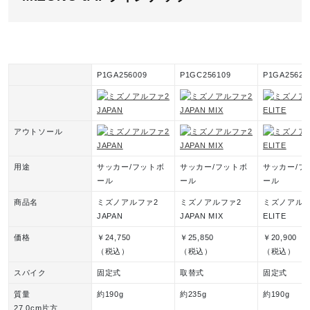
材料：靴ひものテキスタイルに90％以上のリサイクル素材
を使用。
発売シーズン
P1GA256009
P1GC256109
P1GA25620
60：2025年秋冬
09：2025年春夏
アウトソール
用途
サッカー/フットボ
サッカー/フットボ
サッカー/フ
ール
ール
ール
商品名
ミズノアルファ2
ミズノアルファ2
ミズノアルフ
JAPAN
JAPAN MIX
ELITE
価格
￥24,750
￥25,850
￥20,900
（税込）
（税込）
（税込）
スパイク
固定式
取替式
固定式
質量
約190g
約235g
約190g
27.0cm片方