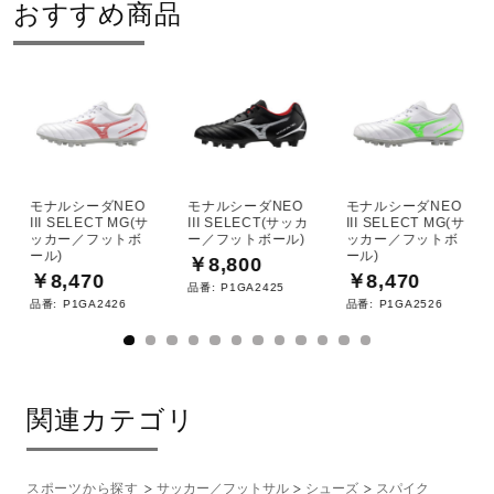
おすすめ商品
シューズ幅
3E（ワイド）相当の方向け
■シューズサイズの計測方法はこちら
シューレース長さ
モナルシーダNEO
モナルシーダNEO
モナルシーダNEO
24.5cm～25.5cm：120cm
III SELECT MG(サ
III SELECT(サッカ
III SELECT MG(サ
ッカー／フットボ
ー／フットボール)
ッカー／フットボ
26.0cm～28.5m：130cm
ール)
ール)
￥8,800
29.0cm：140cm
￥8,470
￥8,470
品番:
P1GA2425
品番:
P1GA2426
品番:
P1GA2526
サステナビリティ
材料
関連カテゴリ
カラー45）60）
アッパー本体の人工皮革基布に50％以上のリサイクル素材
を使用。
スポーツから探す
サッカー／フットサル
シューズ
スパイク