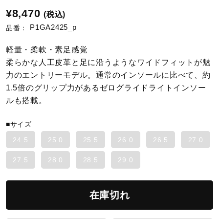
¥8,470
(税込)
陸上競技
P1GA2425_p
品番：
軽量・柔軟・素足感覚
卓球
柔らかな人工皮革と足に沿うようなワイドフィットが魅
力のエントリーモデル。通常のインソールに比べて、約
1.5倍のグリップ力があるゼログライドライトインソー
ソフトボール
ルも搭載。
■サイズ
柔道
24.5
25.0
25.5
26.0
26.5
27.0
27.5
28.0
28.5
29.0
ウィンタースポーツ
在庫切れ
ワーキング