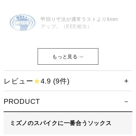
健康／エクササイズ
甲回り寸法が通常ラストより6mm
アップ。（EEE相当）
ジュニア／キッズ
メディカル
サイズ
24.5～29.0cm
コラボ／ライセンス
レビュー
★
4.9 (9件)
カラー
セール
PRODUCT
25：ホワイト×レーザーブルー
45：セーフティーイエロー×フェアリーコーラル
その他
60：ホワイト×レッド
ミズノのスパイクに一番合うソックス