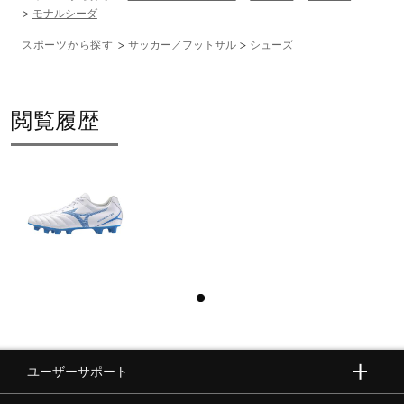
モナルシーダ
カラー25）
スポーツから探す
サッカー／フットサル
シューズ
アッパー本体の人工皮革基布に90％以上のリサイクル素材
を使用。
閲覧履歴
アッパー本体裏地のテキスタイルに90％以上のリサイクル
素材を使用。
靴ひものテキスタイルに90％以上のリサイクル素材を使
用。
発売シーズン
25）2024年秋冬
45）60）2024年春夏
ユーザーサポート