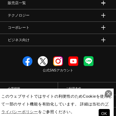
販売店一覧
テクノロジー
コーポレート
ビジネス向け
公式SNSアカウント
企業情報
ご利用条件
このウェブサイトではサイトの利便性のためCookieを使用し
プライバシーポリシー
特定商取引法
て一部のサイト機能を有効化しています。 詳細は当社の
プ
ライバシーポリシー
をご参照ください。
OK
© Mizuno Corporation