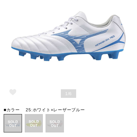
野球
ゴルフ
スイム
バレーボール
1/6
テニス／ソフトテニス
■カラー
25:ホワイト×レーザーブルー
バドミントン