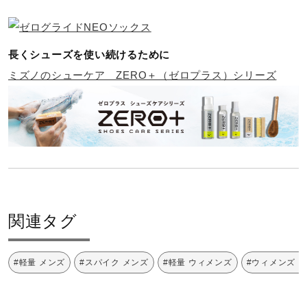
素材
サポート
甲材：人工皮革
長くシューズを使い続けるために
直営店一覧
底材：合成底
ミズノのシューケア ZERO＋（ゼロプラス）シリーズ
原産国
取扱店一覧
カンボジア製
質量
約225g（27.0cm片方）
関連タグ
インソール
#軽量 メンズ
#スパイク メンズ
#軽量 ウィメンズ
#ウィメンズ 
ゼログライドライトカップインソール（取り外し可）