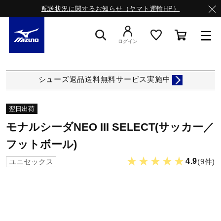
配送状況に関するお知らせ（ヤマト運輸HP）
ログイン
スニーカー
シューズ返品送料無料サービス実施中
ライフスタイルウエア
翌日出荷
モナルシーダNEO III SELECT(サッカー／
ランニング
フットボール)
★★★★★
4.9
(9件)
ユニセックス
サッカー／フットサル
トレーニング