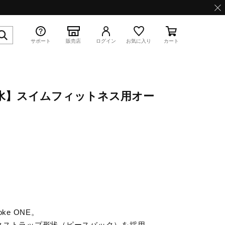
サポート
販売店
ログイン
お気に入り
カート
E／撥水】スイムフィットネス用オー
特集
WAVE PROPHECY 13.2
ke ONE。
クストラップ形状（ピースバック）を採用。