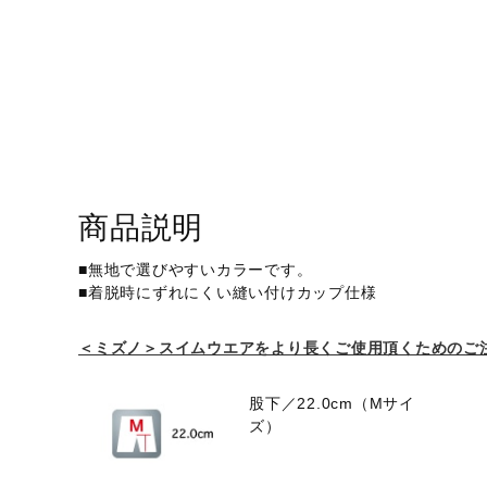
アウトドア／レイン
サポーター
健康／エクササイズ
ジュニア／キッズ
メディカル
コラボ／ライセンス
商品説明
セール
■無地で選びやすいカラーです。
その他
■着脱時にずれにくい縫い付けカップ仕様
＜ミズノ＞スイムウエアをより長くご使用頂くためのご
股下／22.0cm（Mサイ
ズ）