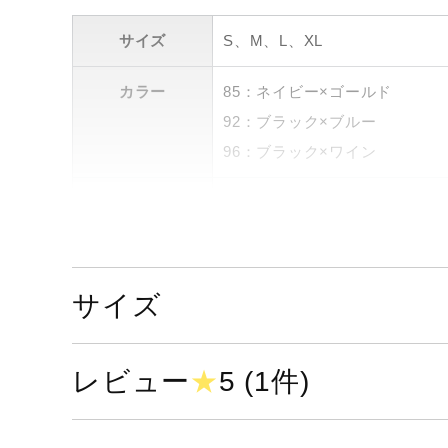
サイズ
S、M、L、XL
カラー
85：ネイビー×ゴールド
92：ブラック×ブルー
96：ブラック×ワイン
素材
ポリエステル84％、ポリウレタ
原産国
中国製
サイズ
発売シーズン
2025年春夏
レビュー
★
5 (1件)