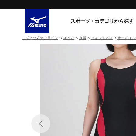
スポーツ・カテゴリから探す
ミズノ公式オンライン
スイム
水着
フィットネス
オールイン
スニーカー
スニーカ
ライフスタイルウエア
すべてのシリーズ
ランニング
WAVE PROPHECY
MORELIA LS
サッカー／フットサル
WAVE RIDER
トレーニング
MXR
ゴアテックス
野球
コラボレーション
その他シリーズ
ゴルフ
スイム
スニーカー商品をすべて見る
バレーボール