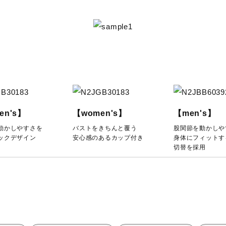
en's】
【women's】
【men's】
動かしやすさを
バストをきちんと覆う
股関節を動かしや
ックデザイン
安心感のあるカップ付き
身体にフィットす
切替を採用