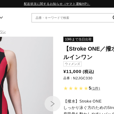
配送状況に関するお知らせ（ヤマト運輸HP）
ワン
ー
10時まで当日出荷
【Stroke ON
WP13.2｜特集
ルインワン
MORELIA LS｜特集
ウィメンズ
W.PROPHECY1｜特集
WP MAGIC MITA｜特集
¥11,000
(税込)
WP STRAP｜特集
N2JGC330
品番：
スペシャルカラーパック｜特集
WP STRAP 2｜特集
★★★★★
5
(1件)
マーガレット・ハウエル｜特集
KICKS & ECHO｜特集
【撥水】Stroke ONE
しっかり泳ぐ方のためのStro
肩甲骨を動かしやすいバッ