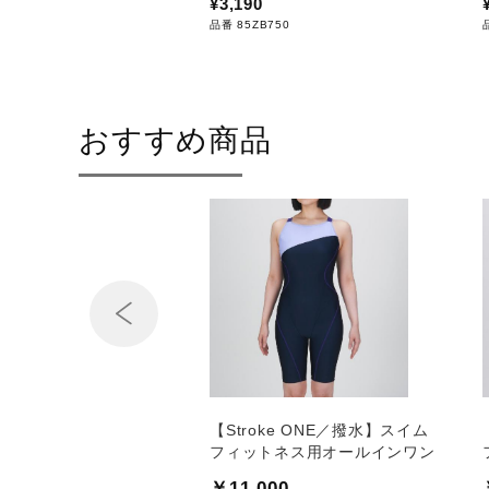
¥3,190
品番 85ZB750
おすすめ商品
Prev
ke ONE】スイムフィッ
【Stroke ONE／撥水】スイム
用オールインワン
フィットネス用オールインワン
00
￥11,000