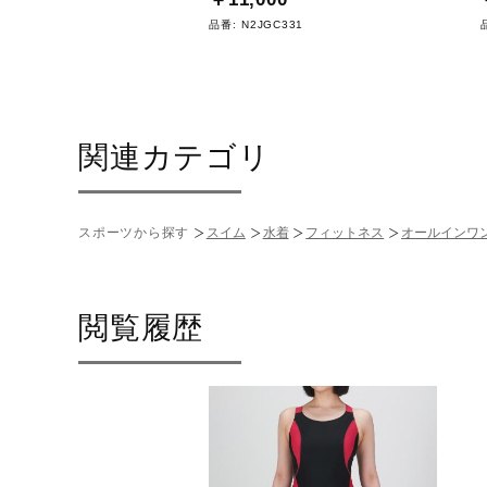
GD307
品番:
N2JGC331
関連カテゴリ
スポーツから探す
スイム
水着
フィットネス
オールインワ
閲覧履歴