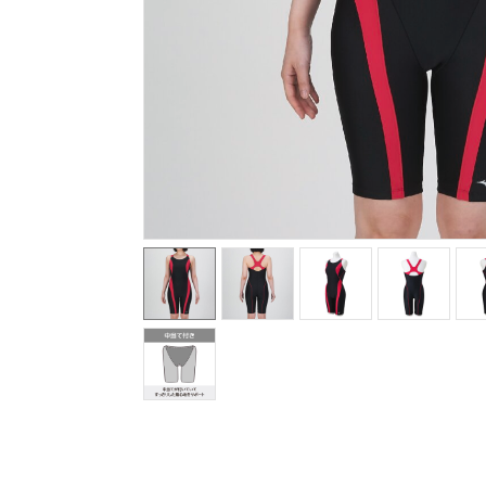
テニス／ソフトテニス
バドミントン
陸上競技
卓球
ソフトボール
柔道
ウィンタースポーツ
ワーキング
ウォーキングシューズ
ライフスタイルグッズ
インナー
寝具／ミズノスリープ