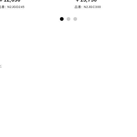
品番:
N2JGD245
品番:
N2JGC300
ン