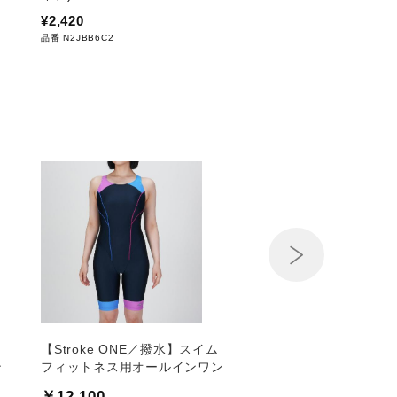
¥2,420
品番 N2JBB6C2
Next
【Stroke ONE／撥水】スイム
【Stroke ONE／撥
ン
フィットネス用オールインワン
フィットネス用オール
￥12,100
￥13,530