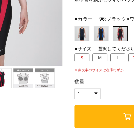
■カラー
96:ブラック×
■サイズ
選択してくださ
S
M
L
※赤文字のサイズは在庫わずか
数量