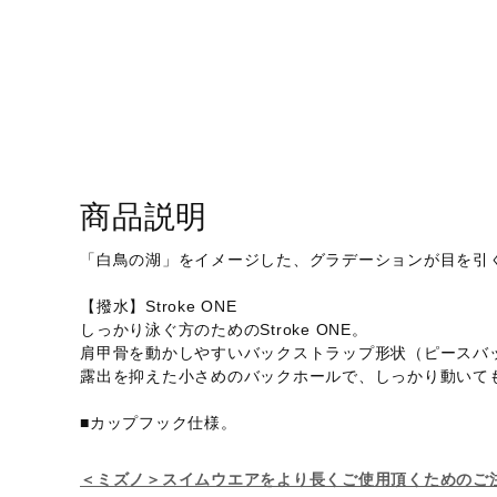
アウトドア／レイン
サポーター
健康／エクササイズ
ジュニア／キッズ
メディカル
商品説明
コラボ／ライセンス
セール
「白鳥の湖」をイメージした、グラデーションが目を引
その他
【撥水】Stroke ONE
しっかり泳ぐ方のためのStroke ONE。
肩甲骨を動かしやすいバックストラップ形状（ピースバ
露出を抑えた小さめのバックホールで、しっかり動いて
■カップフック仕様。
＜ミズノ＞スイムウエアをより長くご使用頂くためのご