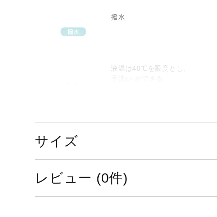
撥水
液温は40℃を限度とし、
手洗い ができる
サイズ
日陰のつり干しがよい
レビュー (0件)