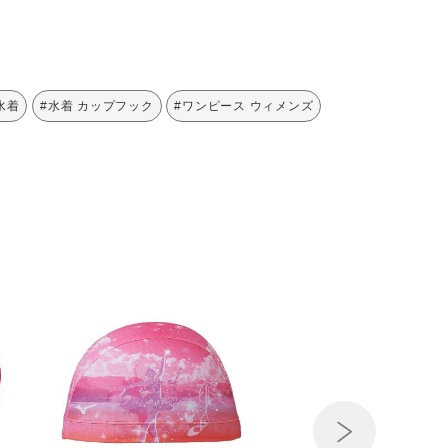
水着
#水着 カップフック
#ワンピース ウィメンズ