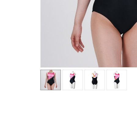
テニス／ソフトテニス
バドミントン
陸上競技
卓球
ソフトボール
柔道
ウィンタースポーツ
ワーキング
ウォーキングシューズ
ライフスタイルグッズ
インナー
寝具／ミズノスリープ