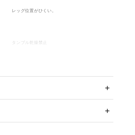
レッグ位置がひくい。
タンブル乾燥禁止
ドライクリーニング禁止