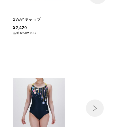
2WAYキャップ
【Stroke ONE／撥
フィットネス用オール
¥2,420
¥16,720
品番 N2JWD532
品番 N2JGD804
Next