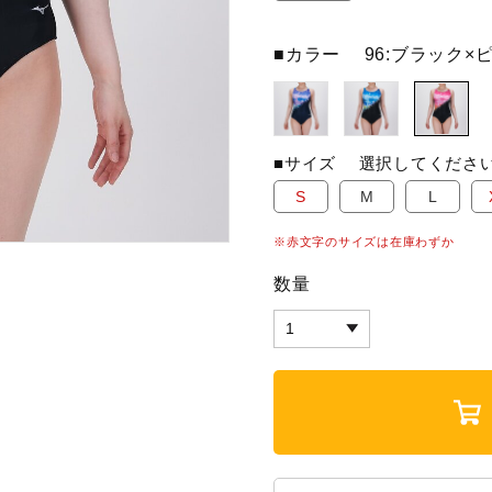
■カラー
96:ブラック×
■サイズ
選択してくださ
S
M
L
※赤文字のサイズは在庫わずか
数量