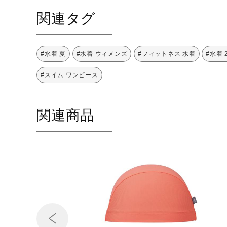
ウエットクリーニング禁
関連タグ
止
#水着 夏
#水着 ウィメンズ
#フィットネス 水着
#水着 
#スイム ワンピース
サイズ
S、M、L、XL
関連商品
カラー
86：ネイビー×パープル
92：ブラック×ブルー
96：ブラック×ピンク
素材
ポリエステル84％、ポリウレタ
原産国
中国製