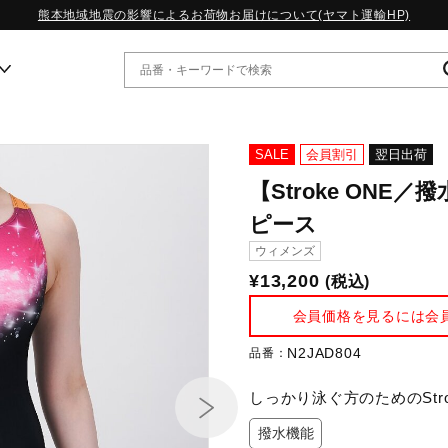
熊本地域地震の影響によるお荷物お届けについて(ヤマト運輸HP)
ー
SALE
会員割引
翌日出荷
【Stroke ON
WP13.2｜特集
ピース
MORELIA LS｜特集
ウィメンズ
W.PROPHECY1｜特集
WP MAGIC MITA｜特集
¥13,200
(税込)
WP STRAP｜特集
会員価格を見るには会
スペシャルカラーパック｜特集
WP STRAP 2｜特集
N2JAD804
品番：
マーガレット・ハウエル｜特集
KICKS & ECHO｜特集
しっかり泳ぐ方のためのStrok
撥水機能