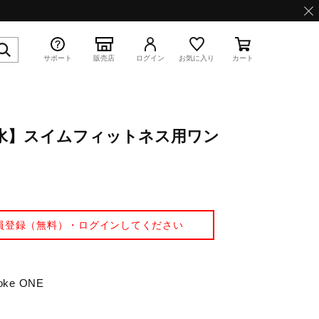
サポート
販売店
ログイン
お気に入り
カート
E／撥水】スイムフィットネス用ワン
特集
員登録（無料）・ログインしてください
WAVE PROPHECY 13.2
e ONE