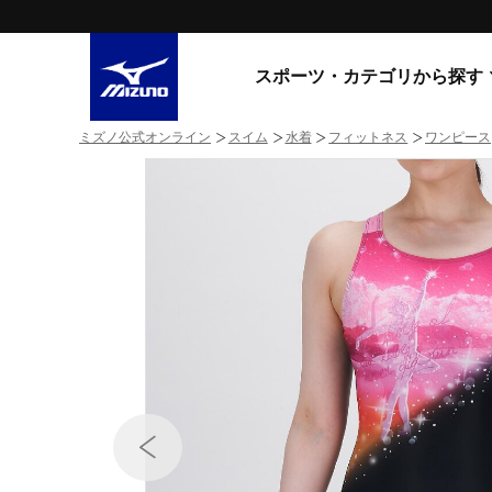
スポーツ・カテゴリから探す
ミズノ公式オンライン
スイム
水着
フィットネス
ワンピース
スニーカー
スニーカ
ライフスタイルウエア
すべてのシリーズ
ランニング
WAVE PROPHECY
MORELIA LS
サッカー／フットサル
WAVE RIDER
トレーニング
MXR
ゴアテックス
野球
コラボレーション
その他シリーズ
ゴルフ
スイム
スニーカー商品をすべて見る
バレーボール