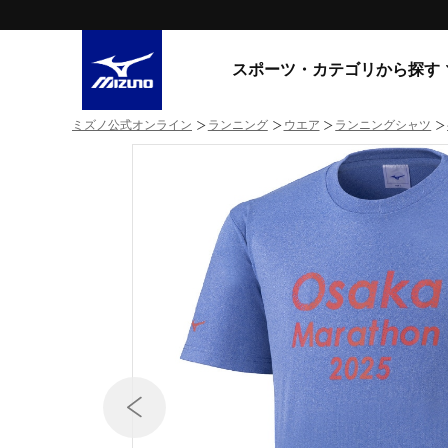
スポーツ・カテゴリから探す
ミズノ公式オンライン
ランニング
ウエア
ランニングシャツ
スニーカー
スニーカ
ライフスタイルウエア
すべてのシリーズ
ランニング
WAVE PROPHECY
MORELIA LS
サッカー／フットサル
WAVE RIDER
トレーニング
MXR
ゴアテックス
野球
コラボレーション
その他シリーズ
ゴルフ
スイム
スニーカー商品をすべて見る
バレーボール