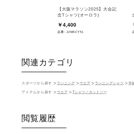
スポーツ出版／メンバー
【大阪マラソン2025】大会記
念Tシャツ(オーロラ)
￥4,400
48
品番:
J2MACY51
関連カテゴリ
スポーツから探す
ランニング
ウエア
ランニングシャツ
半
アイテムから探す
ウエア
Tシャツ／カットソー
閲覧履歴