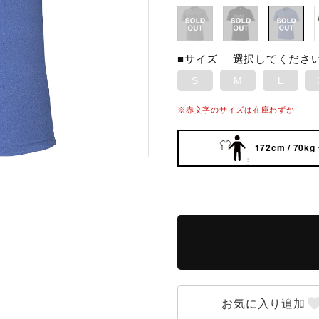
■サイズ
選択してくださ
S
M
L
※赤文字のサイズは在庫わずか
172cm / 70kg