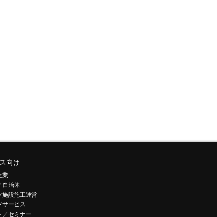
ス向け
企業
／自治体
ツ施設施工運営
ツサービス
ト／セミナー