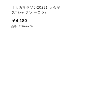
【大阪マラソン2023】大会記
【大阪マラソン2026
念Tシャツ(オーロラ)
念Tシャツ
￥4,180
￥5,500
品番:
J2MAAY60
品番:
J2MADY53