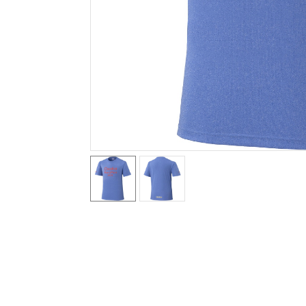
テニス／ソフトテニス
バドミントン
陸上競技
卓球
ソフトボール
柔道
ウィンタースポーツ
ワーキング
ウォーキングシューズ
ライフスタイルグッズ
インナー
寝具／ミズノスリープ