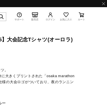
サポート
販売店
ログイン
お気に入り
カート
5】大会記念Tシャツ(オーロラ)
特集
ャツ。
きくプリントされた「osaka marathon
射仕様の大会ロゴがついており、夜のランニン
WAVE PROPHECY 13.2
ルー