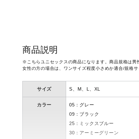
アウトドア／レイン
サポーター
健康／エクササイズ
ジュニア／キッズ
商品説明
メディカル
コラボ／ライセンス
※こちらユニセックスの商品になります。商品規格は男
女性の方の場合は、ワンサイズ程度小さめか適合/規格
セール
その他
サイズ
S、M、L、XL
カラー
05：グレー
09：ブラック
25：ミックスブルー
30：アーミーグリーン