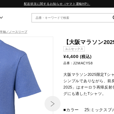
配送状況に関するお知らせ（ヤマト運輸HP）
半袖／ノースリーブ
ー
【大阪マラソン202
ユニセックス
WP13.2｜特集
¥4,400
(税込)
MORELIA LS｜特集
J2MACY58
品番：
W.PROPHECY1｜特集
WP MAGIC MITA｜特集
大阪マラソン2025限定Tシ
WP STRAP｜特集
シンプルでありながら、前身に大
スペシャルカラーパック｜特集
WP STRAP 2｜特集
2025」はオーロラ再帰反
マーガレット・ハウエル｜特集
グにも適したTシャツ。
KICKS & ECHO｜特集
■カラー
25:ミックスブ