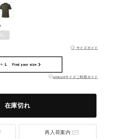
い
XL
?
サイズガイド
L
Find your size
?
unisizeサイズご利用ガイド
在庫切れ
再入荷案内