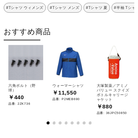
発売シーズン
サポート
#Tシャツ ウィメンズ
#Tシャツ メンズ
#Tシャツ 夏
#半袖 Tシャ
2025年春夏
直営店一覧
おすすめ商品
取扱店一覧
六角ボルト（野
ウォーマーシャツ
大塚製薬／アミノ
球）
バリュー スクイズ
￥11,550
ボトルキャリージ
￥440
品番:
P2MEB690
ャケット
品番:
2ZK736
￥880
品番:
36JPC50850