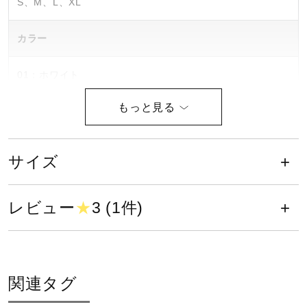
S、M、L、XL
健康／エクササイズ
カラー
ジュニア／キッズ
01：ホワイト
14：ネイビー
32：ミントグリーン
メディカル
55：ネオンオレンジ
サイズ
コラボ／ライセンス
素材
ポリエステル100％
レビュー
★
3 (1件)
セール
原産国
その他
ベトナム製
関連タグ