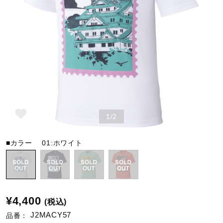
野球
ゴルフ
スイム
1/2
バレーボール
■カラー
01:ホワイト
テニス／ソフトテニス
¥4,400
(税込)
バドミントン
J2MACY57
品番：