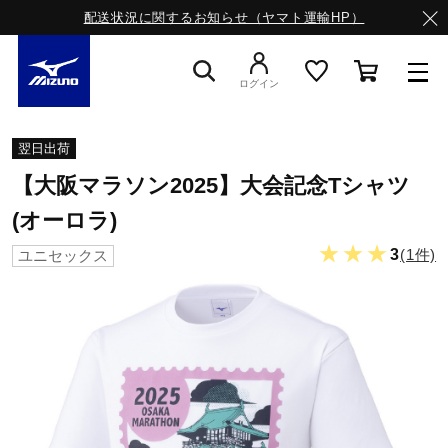
配送状況に関するお知らせ（ヤマト運輸HP）
ログイン
スニーカー
翌日出荷
【大阪マラソン2025】大会記念Tシャツ
ライフスタイルウエア
(オーロラ)
★★★
3
(1件)
ユニセックス
ランニング
サッカー／フットサル
トレーニング