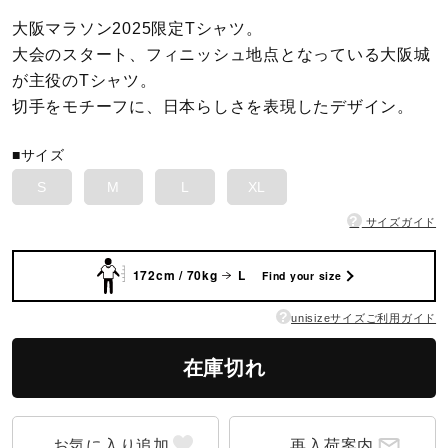
大阪マラソン2025限定Tシャツ。
陸上競技
大会のスタート、フィニッシュ地点となっている大阪城
が主役のTシャツ。
切手をモチーフに、日本らしさを表現したデザイン。
卓球
■サイズ
S
M
L
XL
ソフトボール
?
サイズガイド
柔道
172cm / 70kg
L
Find your size
?
unisizeサイズご利用ガイド
ウィンタースポーツ
在庫切れ
ワーキング
再入荷案内