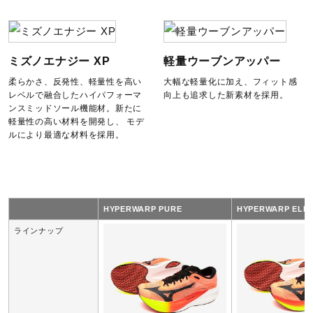
質量
約200g（27.0cm片方）
ミズノエナジー XP
軽量ウーブンアッパー
柔らかさ、反発性、軽量性を高い
大幅な軽量化に加え、フィット感
インソール
レベルで融合したハイパフォーマ
向上も追求した新素材を採用。
ンスミッドソール機能材。新たに
ノーマルインソール（取り外し不可）
軽量性の高い材料を開発し、 モデ
ルにより最適な材料を採用。
シューズ幅
2E相当（ノーマル）の方向け
HYPERWARP PURE
HYPERWARP ELIT
■シューズサイズの計測方法はこちら
ラインナップ
シューレース長さ
23.0～25.5cm：100cm
26.0～28.0cm：110cm