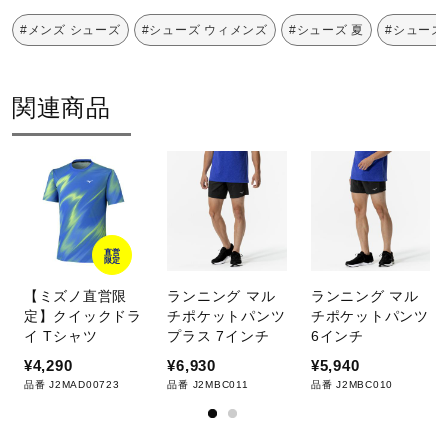
#メンズ シューズ
#シューズ ウィメンズ
#シューズ 夏
#シューズ 
関連商品
直営
限定
【ミズノ直営限
ランニング マル
ランニング マル
定】クイックドラ
チポケットパンツ
チポケットパンツ
イ Tシャツ
プラス 7インチ
6インチ
¥4,290
¥6,930
¥5,940
品番 J2MAD00723
品番 J2MBC011
品番 J2MBC010