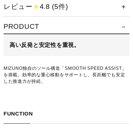
サポート
レビュー
★
4.8 (5件)
23.0～29.0cm
直営店一覧
PRODUCT
カラー
01：ホワイト×ブルー×イエロー
高い反発と安定性を重視。
取扱店一覧
81：オレンジ×ブラック×ホワイト
素材
MIZUNO独自のソール構造「SMOOTH SPEED ASSIST」
を搭載。効率的な重心移動をサポートし、長距離でも安定
した推進力が持続。
甲材：合成繊維、人工皮革
底材：合成底
原産国
FUNCTION
ベトナム製