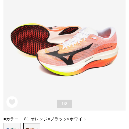
野球
ゴルフ
スイム
バレーボール
テニス／ソフトテニス
1/8
■カラー
81:オレンジ×ブラック×ホワイト
バドミントン