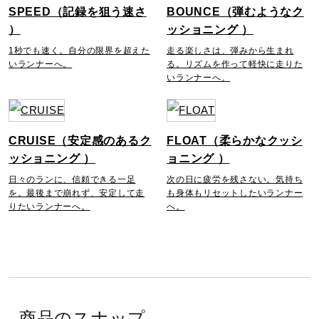
SPEED（記録を狙う速さ
BOUNCE（弾むようなク
）
ッショニング ）
1秒でも速く。自分の限界を超えた
走る楽しさは、弾みから生まれ
いランナーへ。
る。リズムを作って軽快に走りた
いランナーへ。
CRUISE（安定感のあるク
FLOAT（柔らかなクッシ
ッショニング ）
ョニング ）
日々のランに、信頼できる一足
次の日に疲労を残さない。気持ち
を。最後まで崩れず、安定して走
も身体もリセットしたいランナー
りたいランナーへ。
へ。
商品のスナップ