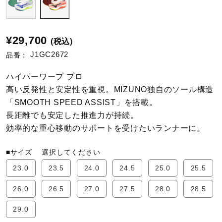
陸上競技
¥29,700
(税込)
J1GC2672
品番：
卓球
ハイパーワープ プロ
高い反発性と安定性を重視。MIZUNO独自のソール構造
ソフトボール
「SMOOTH SPEED ASSIST」を搭載。
長距離でも安定した推進力が持続。
効率的な重心移動のサポートを受けたいランナーに。
柔道
■サイズ
選択してください
ウィンタースポーツ
23.0
23.5
24.0
24.5
25.0
25.5
26.0
26.5
27.0
27.5
28.0
28.5
ワーキング
29.0