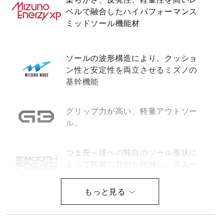
ベルで融合したハイパフォーマンス
健康／エクササイズ
ミッドソール機能材
ジュニア／キッズ
ソールの波形構造により、クッショ
ン性と安定性を両立させるミズノの
基幹機能
メディカル
グリップ力が高い、軽量アウトソー
コラボ／ライセンス
ル。
つま先～踵への独自のソール形状に
セール
よって筋腱の負担を軽減し、スムー
ズなフォアフット接地をアシスト。
その他
サイズ