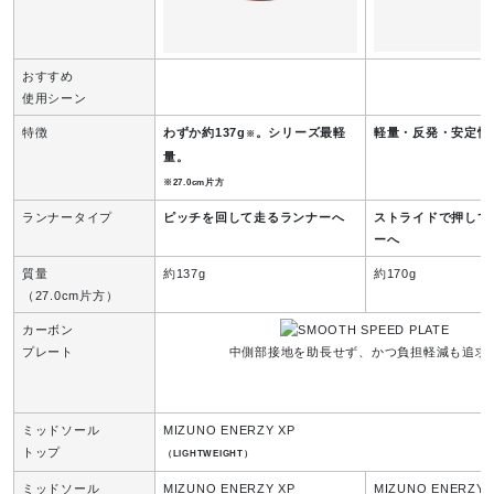
28.5～29.0cm：120cm
おすすめ
サステナビリティ
使用シーン
特徴
わずか約137g
。シリーズ最軽
軽量・反発・安定性
※
材料：
量。
アッパー本体裏地のテキスタイルに90％以上のリサイクル
※27.0cm片方
素材を使用。
ランナータイプ
ピッチを回して走るランナーへ
ストライドで押して
Rilsan®を使用した植物由来のウエーブプレート。
ーへ
質量
約137g
約170g
発売シーズン
（27.0cm片方）
カーボン
81：2026年秋冬
プレート
中側部接地を助長せず、かつ負担軽減も追求
01：2026年春夏
ミッドソール
MIZUNO ENERZY XP
トップ
（LIGHTWEIGHT）
ミッドソール
MIZUNO ENERZY XP
MIZUNO ENERZY 