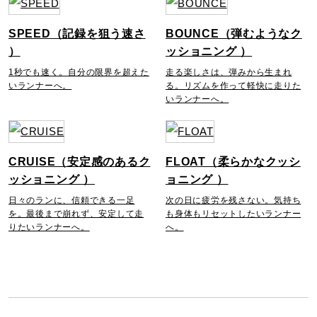
SPEED（記録を狙う速さ
BOUNCE（弾むようなク
）
ッショニング ）
1秒でも速く。自分の限界を超えた
走る楽しさは、弾みから生まれ
いランナーへ。
る。リズムを作って軽快に走りた
いランナーへ。
CRUISE（安定感のあるク
FLOAT（柔らかなクッシ
ッショニング ）
ョニング ）
日々のランに、信頼できる一足
次の日に疲労を残さない。気持ち
を。最後まで崩れず、安定して走
も身体もリセットしたいランナー
りたいランナーへ。
へ。