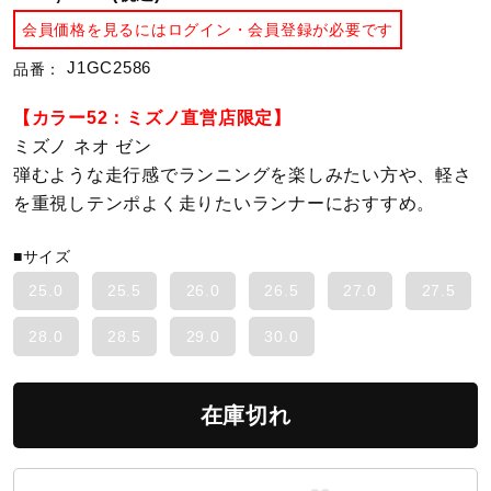
会員価格を見るにはログイン・会員登録が必要です
陸上競技
J1GC2586
品番：
【カラー52：ミズノ直営店限定】
卓球
ミズノ ネオ ゼン
弾むような走行感でランニングを楽しみたい方や、軽さ
を重視しテンポよく走りたいランナーにおすすめ。
ソフトボール
■サイズ
柔道
25.0
25.5
26.0
26.5
27.0
27.5
28.0
28.5
29.0
30.0
ウィンタースポーツ
在庫切れ
ワーキング