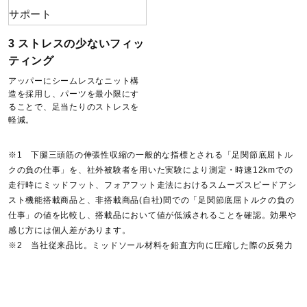
01）25.0～29.0、30.0、31.0cm
51）25.0～29.0cm
52）25.0～29.0、30.0cm
3 ストレスの少ないフィッ
ティング
素材
アッパーにシームレスなニット構
造を採用し、パーツを最小限にす
ることで、足当たりのストレスを
甲材：合成繊維
軽減。
底材：合成底
※1 下腿三頭筋の伸張性収縮の一般的な指標とされる「足関節底屈トル
カラー
クの負の仕事」を、社外被験者を用いた実験により測定・時速12kmでの
走行時にミッドフット、フォアフット走法におけるスムーズスピードアシ
スト機能搭載商品と、非搭載商品(自社)間での「足関節底屈トルクの負の
01：ホワイト×ブラック×ブルー
仕事」の値を比較し、搭載品において値が低減されることを確認。効果や
51：グレー×レッド×ブラック
感じ方には個人差があります。
52：ライトグレー×ホワイト×オレンジ
※2 当社従来品比。ミッドソール材料を鉛直方向に圧縮した際の反発力
原産国