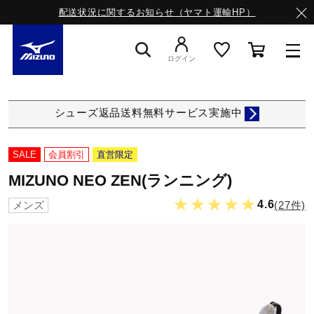
配送状況に関するお知らせ（ヤマト運輸HP）
ログイン
スニーカー
シューズ返品送料無料サービス実施中
ライフスタイルウエア
SALE
会員割引
直営限定
MIZUNO NEO ZEN(ランニング)
ランニング
★★★★★
4.6
(27件)
メンズ
サッカー／フットサル
トレーニング