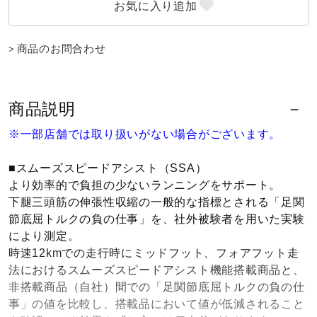
ウォーキングシューズ
商品のお問合わせ
ライフスタイルグッズ
商品説明
インナー
※一部店舗では取り扱いがない場合がございます。
■スムーズスピードアシスト（SSA）
寝具／ミズノスリープ
より効率的で負担の少ないランニングをサポート。
下腿三頭筋の伸張性収縮の一般的な指標とされる「足関
節底屈トルクの負の仕事」を、社外被験者を用いた実験
アウトドア／レイン
により測定。
時速12kmでの走行時にミッドフット、フォアフット走
法におけるスムーズスピードアシスト機能搭載商品と、
サポーター
非搭載商品（自社）間での「足関節底屈トルクの負の仕
事」の値を比較し、搭載品において値が低減されること