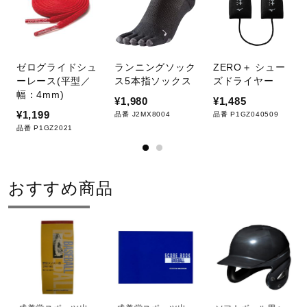
ゼログライドシュ
ランニングソック
ZERO＋ シュー
ーレース(平型／
ス5本指ソックス
ズドライヤー
幅：4mm)
¥1,980
¥1,485
¥1,199
品番 J2MX8004
品番 P1GZ040509
品番 P1GZ2021
おすすめ商品