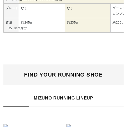
材料：
プレート
なし
なし
グラスフ
アッパー本体裏地のテキスタイルに90％以上のリサイクル
ロンプレ
素材を使用。
質量
約245g
約235g
約265g
インソール表面のテキスタイルに90％以上のリサイクル素
（27.0cm片方）
材を使用。
靴ひものテキスタイルに90％以上のリサイクル素材を使
用。
発売シーズン
FIND YOUR RUNNING SHOE
51、52：2025年秋冬
01：2025年春夏
MIZUNO RUNNING LINEUP