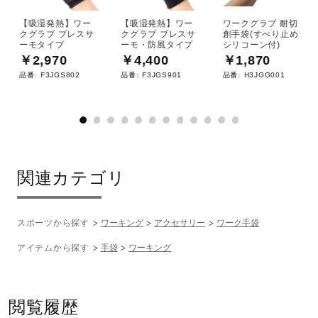
原産国
【吸湿発熱】ワー
【吸湿発熱】ワー
ワークグラブ 耐切
クグラブ ブレスサ
クグラブ ブレスサ
創手袋(すべり止め
ベトナム
ーモタイプ
ーモ・防風タイプ
シリコーン付)
￥2,970
￥4,400
￥1,870
発売シーズン
品番:
F3JGS802
品番:
F3JGS901
品番:
H3JGG001
2022年秋冬
関連カテゴリ
スポーツから探す
ワーキング
アクセサリー
ワーク手袋
アイテムから探す
手袋
ワーキング
閲覧履歴