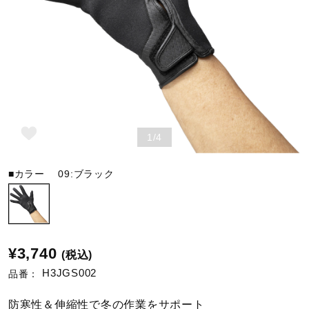
野球
ゴルフ
1/4
スイム
■カラー
09:ブラック
バレーボール
テニス／ソフトテニス
¥3,740
(税込)
H3JGS002
品番：
バドミントン
防寒性＆伸縮性で冬の作業をサポート