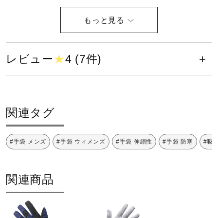
※ Sサイズの推奨が他商品よりも一回り小さくなっておりま
健康／エクササイズ
す。ご注意ください。
ジュニア／キッズ
レビュー
★
4 (7件)
メディカル
関連タグ
コラボ／ライセンス
#手袋 メンズ
#手袋 ウィメンズ
#手袋 伸縮性
#手袋 防寒
#吸
セール
関連商品
手袋のサイズは、手囲いの長さが目安となります。
その他
手囲いとは、親指の第一関節とほぼ同位置にある生命線の始
点と、小指の付け根と手首を結んだ線の、手首から3分の1