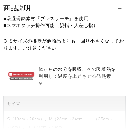
商品説明
ウォーキングシューズ
■吸湿発熱素材『ブレスサーモ』を使用
■スマホタッチ操作可能（親指・人差し指）
ライフスタイルグッズ
※ Sサイズの推奨が他商品よりも一回り小さくなってお
ります。ご注意ください。
インナー
体からの水分を吸収、その吸着熱を
寝具／ミズノスリープ
利用して温度を上昇させる発熱素
材。
アウトドア／レイン
サイズ
サポーター
S（19cm～20cm）、M（23cm～24cm）、L（25cm～
26cm）、LL（27cm～28cm）