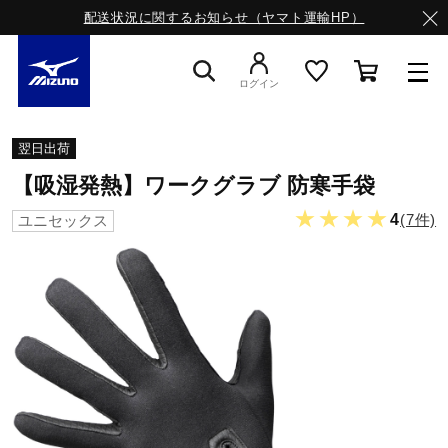
配送状況に関するお知らせ（ヤマト運輸HP）
ログイン
スニーカー
翌日出荷
【吸湿発熱】ワークグラブ 防寒手袋
ライフスタイルウエア
★★★★
4
(7件)
ユニセックス
ランニング
サッカー／フットサル
トレーニング