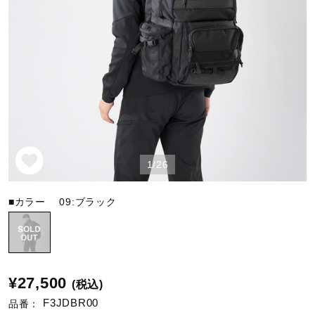
野球
ゴルフ
スイム
1/26
バレーボール
■カラー
09:ブラック
テニス／ソフトテニス
¥27,500
(税込)
バドミントン
F3JDBR00
品番：