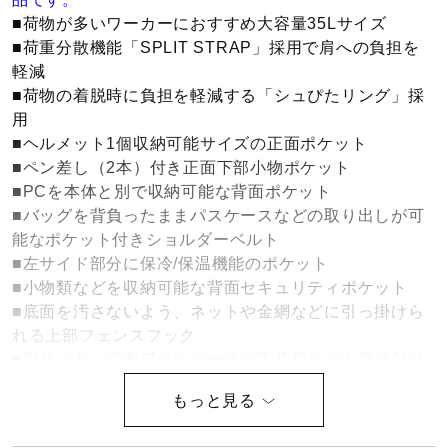
■荷物が多いワーカーにおすすめ大容量35Lサイズ
ウォーキングシューズ
■荷重分散機能「SPLIT STRAP」採用で肩への負担を
軽減
■荷物の着脱時に負担を軽減する「シュぴたリング」採
ライフスタイルグッズ
用
■ヘルメット1個収納可能サイズの正面ポケット
■ペン差し（2本）付き正面下部小物ポケット
インナー
■PCを本体と別で収納可能な背面ポケット
■バッグを背負ったままパスケースなどの取り出しが可
能なポケット付きショルダーベルト
寝具／ミズノスリープ
■左サイド部分に保冷/保温機能のポケット
■小物類などを収納可能な背面セキュリティポケット
■底面を汚さないよう、ネットや金網などに引っ掛けら
アウトドア／レイン
れる上部フェンスフック
■両サイド、正面部分にポーチや工具袋などを取り付け
可能なバックル付きテープ
サポーター
ドッキング可能なアイテム例はこちら