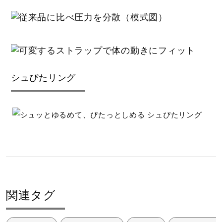
サポート
09：ブラック
直営店一覧
素材
ポリエステル（裏加工PU）／ナイロン（裏加工PU）
シュぴたリング
取扱店一覧
原産国
ベトナム製
質量
約1380g
関連タグ
容量