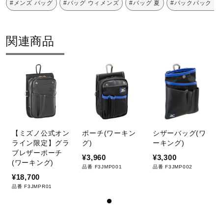
#メンズ バッグ
#バッグ ウィメンズ
#バッグ 夏
#バックパック 
約35L
発売シーズン
関連商品
2024年春夏
【ミズノ公式オン
ポーチ(ワーキン
シザーバッグ(ワ
ライン限定】グラ
グ)
ーキング)
ブレザーポーチ
¥3,960
¥3,300
(ワーキング)
品番 F3JMP001
品番 F3JMP002
¥18,700
品番 F3JMPR01