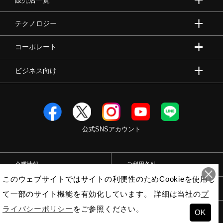
テクノロジー
コーポレート
ビジネス向け
公式SNSアカウント
企業情報
ご利用条件
このウェブサイトではサイトの利便性のためCookieを使用し
プライバシーポリシー
特定商取引法
て一部のサイト機能を有効化しています。 詳細は当社の
プ
ライバシーポリシー
をご参照ください。
OK
© Mizuno Corporation