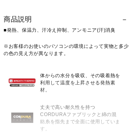
ウォーキングシューズ
商品説明
■発熱、保温力、汗冷え抑制、アンモニア(汗)消臭
ライフスタイルグッズ
※お客様のお使いのパソコンの環境によって実物と多少
の色の見え方が異なります。
インナー
体からの水分を吸収、その吸着熱を
寝具／ミズノスリープ
利用して温度を上昇させる発熱素
材。
アウトドア／レイン
丈夫で高い耐久性を持つ
CORDURAファブリックと綿の混
サポーター
紡糸を指先まで全面に使用していま
す。