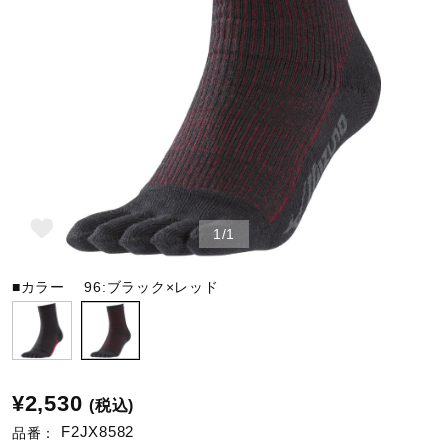
野球
ゴルフ
スイム
1/1
バレーボール
■カラー
96:ブラック×レッド
テニス／ソフトテニス
¥2,530
(税込)
バドミントン
F2JX8582
品番：