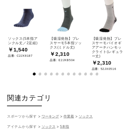
サポート
原産国
直営店一覧
中国製
ソックス(5本指ア
【吸湿発熱】ブレ
【吸湿発熱】ブレ
発売シーズン
ンクル丈／2足組)
スサーモ5本指ソッ
スサーモバイオギ
取扱店一覧
クス(ミドル丈)
アアーチハンモッ
￥1,540
クライト(レギュラ
￥2,310
2018年秋冬
品番:
C2JX8187
ー丈)
品番:
E2JXB504
￥2,310
品番:
52JX0516
関連カテゴリ
スポーツから探す
ワーキング
作業着
ソックス
アイテムから探す
ソックス
5本指