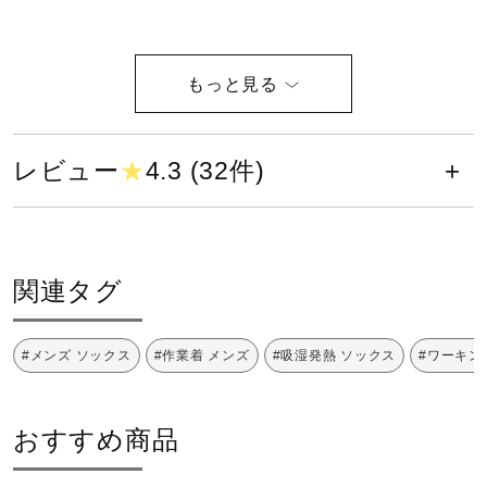
健康／エクササイズ
5本指
ジュニア／キッズ
サイズ
レビュー
★
4.3 (32件)
メディカル
25～27cm
コラボ／ライセンス
カラー
関連タグ
09：ブラック
セール
96：ブラック×レッド
#メンズ ソックス
#作業着 メンズ
#吸湿発熱 ソックス
#ワーキン
素材
その他
おすすめ商品
綿、ナイロン、その他