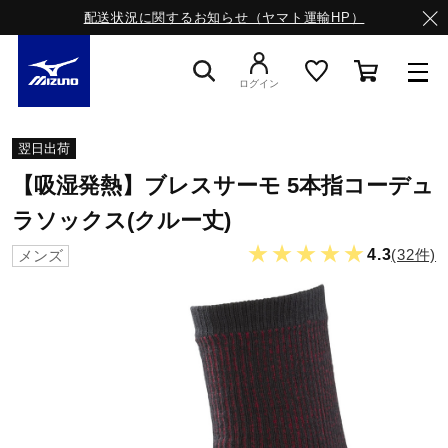
配送状況に関するお知らせ（ヤマト運輸HP）
ログイン
スニーカー
翌日出荷
【吸湿発熱】ブレスサーモ 5本指コーデュ
ライフスタイルウエア
ラソックス(クルー丈)
★★★★★
4.3
(32件)
メンズ
ランニング
サッカー／フットサル
トレーニング