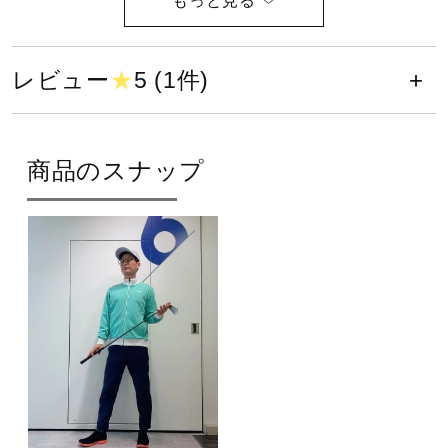
ポリエステル100％
健康／エクササイズ
原産国
レビュー
★
5 (1件)
ジュニア／キッズ
インドネシア製
商品のスナップ
メディカル
発売シーズン
2025年春夏
コラボ／ライセンス
セール
その他