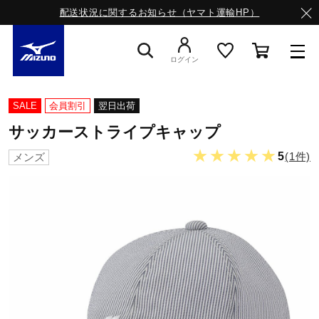
配送状況に関するお知らせ（ヤマト運輸HP）
ログイン
スニーカー
SALE
会員割引
翌日出荷
サッカーストライプキャップ
ライフスタイルウエア
★★★★★
5
(1件)
メンズ
ランニング
サッカー／フットサル
トレーニング