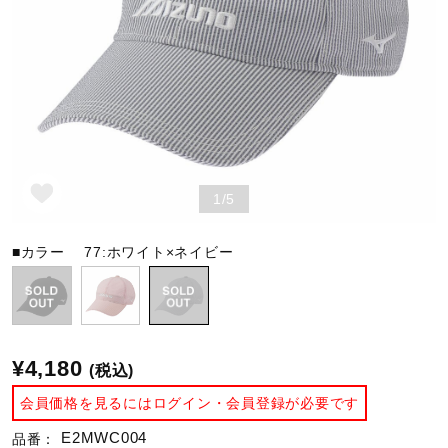
野球
ゴルフ
1/5
スイム
■カラー
77:ホワイト×ネイビー
バレーボール
テニス／ソフトテニス
¥4,180
(税込)
会員価格を見るにはログイン・会員登録が必要です
バドミントン
E2MWC004
品番：