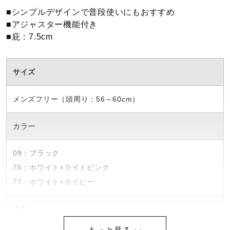
■シンプルデザインで普段使いにもおすすめ
ウォーキングシューズ
■アジャスター機能付き
■庇：7.5cm
ライフスタイルグッズ
サイズ
インナー
メンズフリー（頭周り：56～60cm）
カラー
寝具／ミズノスリープ
09：ブラック
アウトドア／レイン
76：ホワイト×ライトピンク
77：ホワイト×ネイビー
サポーター
素材