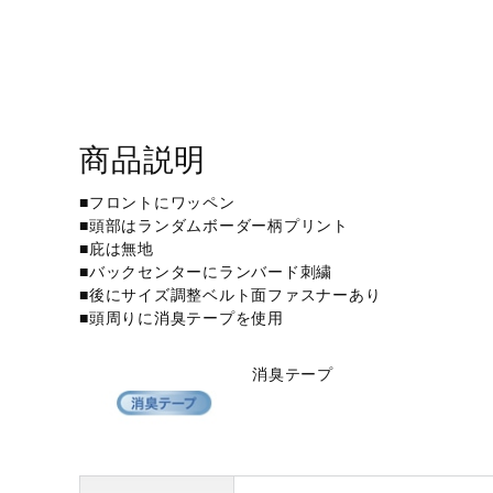
アウトドア／レイン
サポーター
健康／エクササイズ
ジュニア／キッズ
商品説明
メディカル
■フロントにワッペン
コラボ／ライセンス
■頭部はランダムボーダー柄プリント
セール
■庇は無地
■バックセンターにランバード刺繍
その他
■後にサイズ調整ベルト面ファスナーあり
■頭周りに消臭テープを使用
消臭テープ