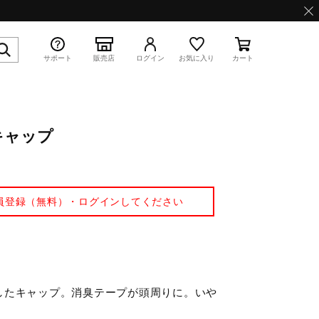
サポート
販売店
ログイン
お気に入り
カート
キャップ
特集
員登録（無料）・ログインしてください
WAVE PROPHECY 13.2
したキャップ。消臭テープが頭周りに。いや