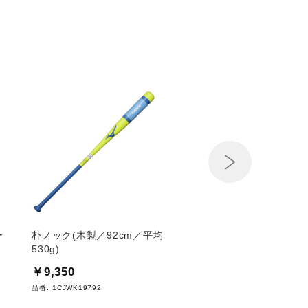
Next
ー
朴ノック(木製／92cm／平均
VfLボーフム 23/24 
530g)
リカユニフォーム
￥9,350
￥14,300
品番:
1CJWK19792
品番:
P2GAAX56