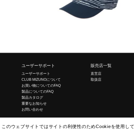
ユーザーサポート
販売店一覧
ユーザーサポート
直営店
CLUB MIZUNOについて
取扱店
お買い物についてのFAQ
製品についてのFAQ
製品カタログ
重要なお知らせ
お問い合わせ
このウェブサイトではサイトの利便性のためCookieを使用
企業情報
ご利用条件
プライバシーポリシー
特定商取