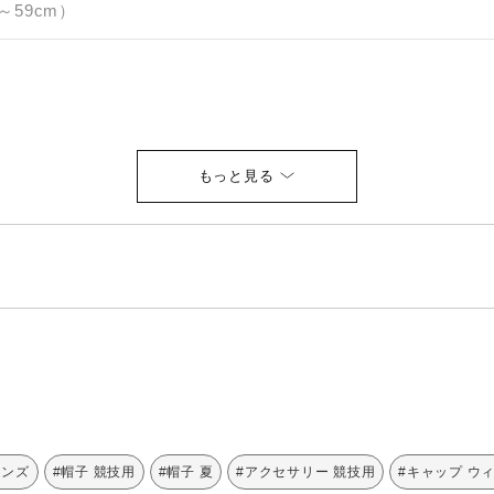
59cm）
メンズ
#帽子 競技用
#帽子 夏
#アクセサリー 競技用
#キャップ ウ