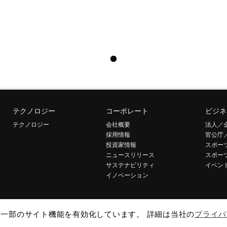
テクノロジー
コーポレート
ビジネ
テクノロジー
会社概要
法人／
採用情報
官公庁
投資家情報
スポー
ニュースリリース
スポー
サステナビリティ
イベン
イノベーション
して一部のサイト機能を有効化しています。 詳細は当社の
プライバ
引法