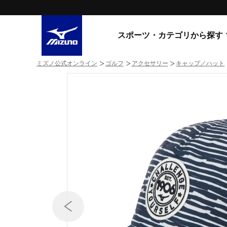
スポーツ・カテゴリから探す
ミズノ公式オンライン
ゴルフ
アクセサリー
キャップ／ハット
スニーカー
スニーカ
ライフスタイルウエア
すべてのシリーズ
ランニング
WAVE PROPHECY
MORELIA LS
サッカー／フットサル
WAVE RIDER
トレーニング
MXR
ゴアテックス
野球
コラボレーション
その他シリーズ
ゴルフ
スイム
スニーカー商品をすべて見る
バレーボール