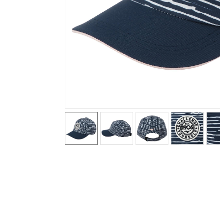
テニス／ソフトテニス
バドミントン
陸上競技
卓球
ソフトボール
柔道
ウィンタースポーツ
ワーキング
ウォーキングシューズ
ライフスタイルグッズ
インナー
寝具／ミズノスリープ