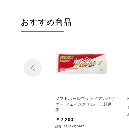
おすすめ商品
Prev
具工業／バランスボール
ソフトボールブランドアンバサ
ィ（55cm／ポンプ
ダー フェイスタオル・上野選
手
0
￥2,200
64855
品番:
12JRXQ0807