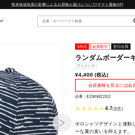
熊本地域地震の影響によるお荷物お届けについて(ヤマト運輸HP)
ー
SALE
会員割引
翌日出荷
ランダムボーダー
WP13.2｜特集
ウィメンズ
MORELIA LS｜特集
¥4,400
(税込)
W.PROPHECY1｜特集
WP MAGIC MITA｜特集
会員価格を見るには会
WP STRAP｜特集
スペシャルカラーパック｜特集
E2MW2202
品番：
WP STRAP 2｜特集
★★★★★
4.7
(8件)
マーガレット・ハウエル｜特集
KICKS & ECHO｜特集
ポロシャツデザインと連動
ーな夏の臭いを抑えます。