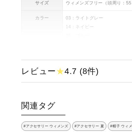
サイズ
ウィメンズフリー（頭周り：55～
カラー
03：ライトグレー
14：ネイビー
25：ブルー
64：ピンク
素材
ポリエステル100％
レビュー
★
4.7 (8件)
原産国
インドネシア製
発売シーズン
2022年春夏
関連タグ
#アクセサリー ウィメンズ
#アクセサリー 夏
#帽子 ウィ