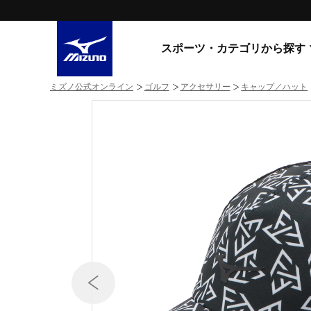
スポーツ・カテゴリから探す
ミズノ公式オンライン
ゴルフ
アクセサリー
キャップ／ハット
スニーカー
スニーカ
ライフスタイルウエア
すべてのシリーズ
ランニング
WAVE PROPHECY
MORELIA LS
サッカー／フットサル
WAVE RIDER
トレーニング
MXR
ゴアテックス
野球
コラボレーション
その他シリーズ
ゴルフ
スイム
スニーカー商品をすべて見る
バレーボール