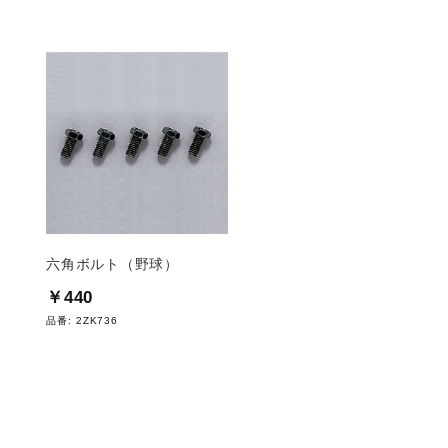
六角ボルト（野球）
【吸湿発熱】ブレスサ
ドウォーマー
￥440
￥5,720
品番:
2ZK736
品番:
E2JYC711