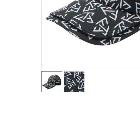
テニス／ソフトテニス
バドミントン
陸上競技
卓球
ソフトボール
柔道
ウィンタースポーツ
ワーキング
ウォーキングシューズ
ライフスタイルグッズ
インナー
寝具／ミズノスリープ