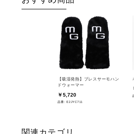
ルト（野球）
【吸湿発熱】ブレスサーモハン
ドウォーマー
￥5,720
36
品番:
E2JYC711
関連カテゴリ