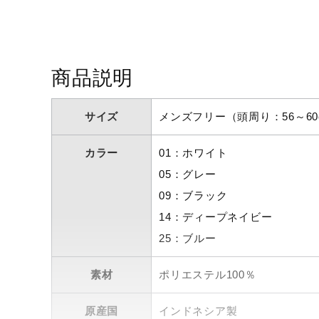
アウトドア／レイン
サポーター
健康／エクササイズ
商品説明
ジュニア／キッズ
メディカル
サイズ
メンズフリー（頭周り：56～60
コラボ／ライセンス
カラー
01：ホワイト
セール
05：グレー
その他
09：ブラック
14：ディープネイビー
25：ブルー
素材
ポリエステル100％
原産国
インドネシア製