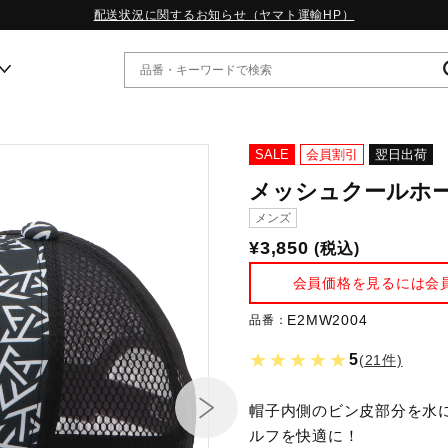
配送状況に関するお知らせ（ヤマト運輸HP）
ー
SALE
会員割引
翌日出荷
メッシュクールホ
WP13.2｜特集
メンズ
MORELIA LS｜特集
¥3,850
(税込)
W.PROPHECY1｜特集
WP MAGIC MITA｜特集
会員価格を見るには会
WP STRAP｜特集
スペシャルカラーパック｜特集
E2MW2004
品番：
WP STRAP 2｜特集
★★★★★
5
(21件)
マーガレット・ハウエル｜特集
KICKS & ECHO｜特集
帽子内側のビン皮部分を水
ルフを快適に！