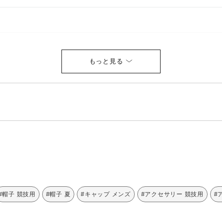
#帽子 競技用
#帽子 夏
#キャップ メンズ
#アクセサリー 競技用
#