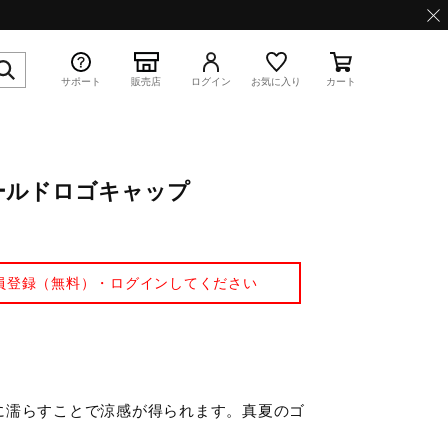
サポート
販売店
ログイン
お気に入り
カート
ールドロゴキャップ
特集
員登録（無料）・ログインしてください
WAVE PROPHECY 13.2
に濡らすことで涼感が得られます。真夏のゴ