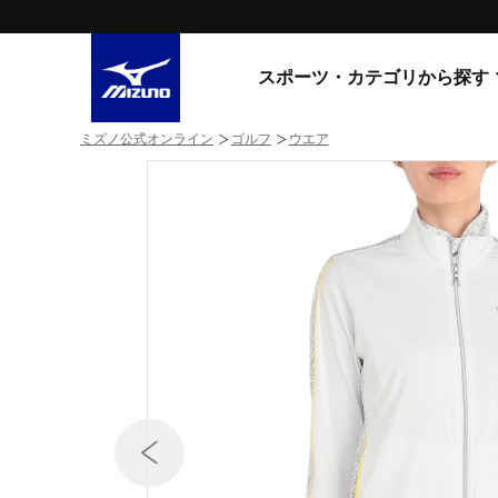
スポーツ・カテゴリから探す
ミズノ公式オンライン
ゴルフ
ウエア
スニーカー
スニーカ
ライフスタイルウエア
すべてのシリーズ
ランニング
WAVE PROPHECY
MORELIA LS
サッカー／フットサル
WAVE RIDER
トレーニング
MXR
ゴアテックス
野球
コラボレーション
その他シリーズ
ゴルフ
スイム
スニーカー商品をすべて見る
バレーボール