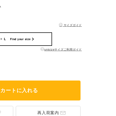
い
?
サイズガイド
L
Find your size
?
unisizeサイズご利用ガイド
カートに入れる
再入荷案内