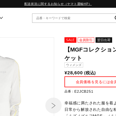
配送状況に関するお知らせ（ヤマト運輸HP）
ー
SALE
会員割引
翌日出荷
【MGFコレクショ
WP13.2｜特集
ケット
MORELIA LS｜特集
ウィメンズ
W.PROPHECY1｜特集
WP MAGIC MITA｜特集
¥28,600
(税込)
WP STRAP｜特集
会員価格を見るには会
スペシャルカラーパック｜特集
WP STRAP 2｜特集
E2JCB251
品番：
マーガレット・ハウエル｜特集
KICKS & ECHO｜特集
幸福感に満たされた服を着
日常から解放された自由な精神で
「ミズノゴルフMGF」（