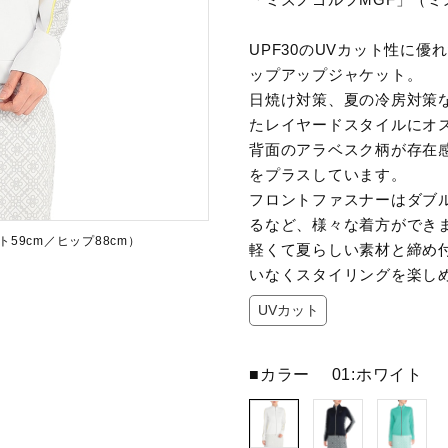
UPF30のUVカット性に
ップアップジャケット。
日焼け対策、夏の冷房対策
たレイヤードスタイルにオ
背面のアラベスク柄が存在
をプラスしています。
フロントファスナーはダブ
るなど、様々な着方ができ
59cm／ヒップ88cm）
軽くて夏らしい素材と締め
いなくスタイリングを楽し
UVカット
■カラー
01:ホワイト