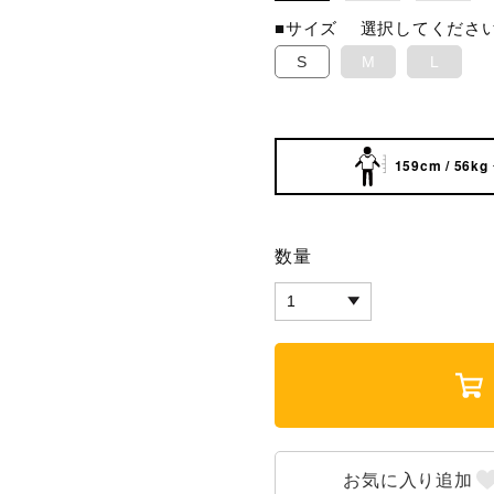
■サイズ
選択してくださ
S
M
L
159cm / 56kg
数量