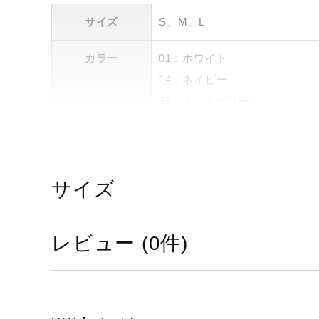
サイズ
S、M、L
カラー
01：ホワイト
14：ネイビー
33：ミントグリーン
素材
本体：ポリエステル92%、ポリ
ポリエステル95%、ポリウレタ
サイズ
原産国
中国製
サステナビリテ
レビュー (0件)
材料：この商品には、リサイク
ィ
発売シーズン
2024年春夏