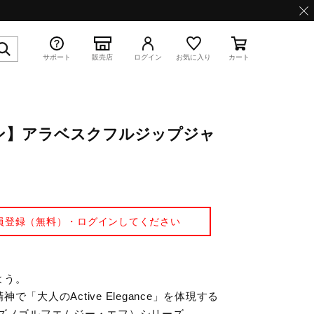
サポート
販売店
ログイン
お気に入り
カート
ン】アラベスクフルジップジャ
特集
員登録（無料）・ログインしてください
WAVE PROPHECY 13.2
よう。
「大人のActive Elegance」を体現する
ミズノゴルフエムジー・エフ）シリーズ。