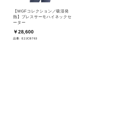
【MGFコレクション／吸湿発
【MGFコレクション
熱】ブレスサーモハイネックセ
スクノースリーブハイ
ーター
ャツ
￥28,600
￥17,600
品番:
E2JCB763
品番:
E2JAB252