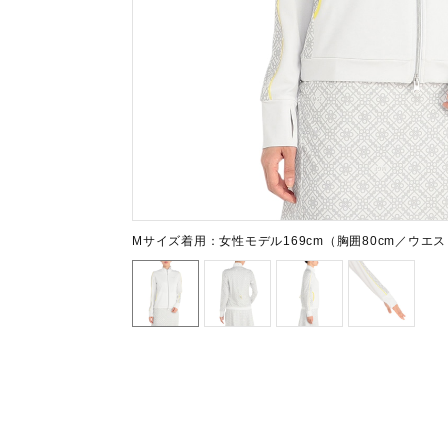
テニス／ソフトテニス
バドミントン
陸上競技
卓球
ソフトボール
柔道
ウィンタースポーツ
Mサイズ着用：女性モデル169cm（胸囲80cm／ウエスト
ワーキング
ウォーキングシューズ
ライフスタイルグッズ
インナー
寝具／ミズノスリープ