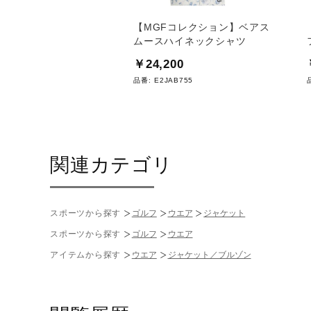
コレクション】モイス
【MGFコレクション】ベアス
チマテリアルミックスジ
ムースハイネックシャツ
ト
￥24,200
00
品番:
E2JAB755
C752
関連カテゴリ
スポーツから探す
ゴルフ
ウエア
ジャケット
スポーツから探す
ゴルフ
ウエア
アイテムから探す
ウエア
ジャケット／ブルゾン