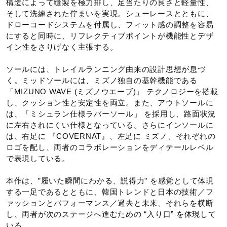
構造によって縫製を極力排し、足当たりの良さと軽量性、
材料：インソール表面のテキスタイルに90％以上のリサイ
そして洗練された佇まいを実現。シューレースとともに、
クル素材を使用。
ドローコードシステムを付属し、フィット感の調整を容易
にすると同時に、リフレクティブポイントが機能性とデザ
イン性をさりげなく主張する。
発売シーズン
ソールには、トレイルランニング由来の設計思想が息づ
2026年春夏
く。ミッドソールには、ミズノ独自の基幹機能である
「MIZUNO WAVE (ミズノウエーブ)」 テクノロジーを搭載
し、クッション性と安定性を両立。また、アウトソールに
は、「ミシュラン仕様ラバーソール」 を採用し、路面状況
に左右されにくい仕様となっている。さらにインソールに
は、右足に 『COVERNAT』、左足に ミズノ、それぞれの
ロゴを配し、両者のコラボレーションをディテールレベル
で表現している。
本作は、”履いた瞬間にわかる、説得力” を感覚として体現
する一足であるとともに、韓国トレンドと日本の技術／フ
ァッションとパフォーマンス／過去と未来、それらを横断
し、両者が次のステージへ進むための “入り口” を体現して
いる。