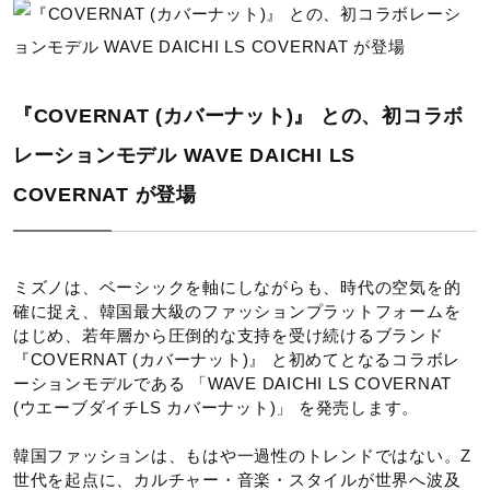
サポート
カラー
直営店一覧
01：カーキ×ブラック
『COVERNAT (カバーナット)』 との、初コラボ
素材
レーションモデル WAVE DAICHI LS
取扱店一覧
COVERNAT が登場
甲材：合成繊維、合成皮革
底材：合成底
ミズノは、ベーシックを軸にしながらも、時代の空気を的
原産国
確に捉え、韓国最大級のファッションプラットフォームを
はじめ、若年層から圧倒的な支持を受け続けるブランド
ベトナム製
『COVERNAT (カバーナット)』 と初めてとなるコラボレ
ーションモデルである 「WAVE DAICHI LS COVERNAT
(ウエーブダイチLS カバーナット)」 を発売します。
質量
韓国ファッションは、もはや一過性のトレンドではない。Z
約345g（27.0cm片方）
世代を起点に、カルチャー・音楽・スタイルが世界へ波及