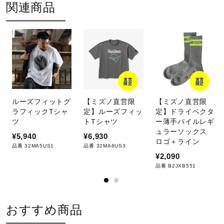
関連商品
直営
直営
限定
限定
ルーズフィットグ
【ミズノ直営限
【ミズノ直営限
ラフィックTシャ
定】ルーズフィッ
定】ドライベクタ
ツ
トTシャツ
ー薄手パイルレギ
ュラーソックス
¥5,940
¥6,930
ロゴ＋ライン
品番 32MA5US1
品番 32MA6US3
¥2,090
品番 B2JXB551
おすすめ商品