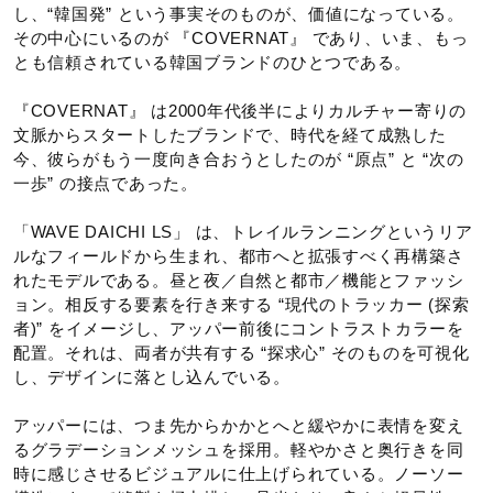
し、“韓国発” という事実そのものが、価値になっている。
その中心にいるのが 『COVERNAT』 であり、いま、もっ
インソール
とも信頼されている韓国ブランドのひとつである。
カップインソール（取り外し可）
『COVERNAT』 は2000年代後半によりカルチャー寄りの
文脈からスタートしたブランドで、時代を経て成熟した
シューズ幅
今、彼らがもう一度向き合おうとしたのが “原点” と “次の
一歩” の接点であった。
2E相当（ノーマル）の方向け
「WAVE DAICHI LS」 は、トレイルランニングというリア
■シューズサイズの計測方法はこちら
ルなフィールドから生まれ、都市へと拡張すべく再構築さ
れたモデルである。昼と夜／自然と都市／機能とファッシ
シューレース長さ
ョン。相反する要素を行き来する “現代のトラッカー (探索
者)” をイメージし、アッパー前後にコントラストカラーを
配置。それは、両者が共有する “探求心” そのものを可視化
23.0～24.0：110cm、24.5～26.5：120cm、27.0～30.0：
し、デザインに落とし込んでいる。
130cm
アッパーには、つま先からかかとへと緩やかに表情を変え
るグラデーションメッシュを採用。軽やかさと奥行きを同
サステナビリティ
時に感じさせるビジュアルに仕上げられている。ノーソー