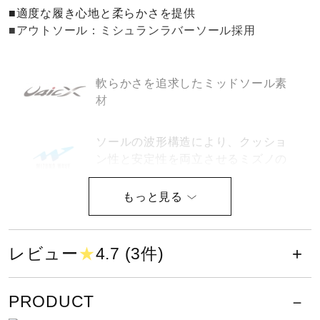
■適度な履き心地と柔らかさを提供
健康／エクササイズ
■アウトソール：ミシュランラバーソール採用
ジュニア／キッズ
軟らかさを追求したミッドソール素
材
メディカル
ソールの波形構造により、クッショ
ン性と安定性を両立させるミズノの
コラボ／ライセンス
基幹機能
セール
サイズ
レビュー
★
4.7 (3件)
23.0～29.0、30.0cm
その他
こちらのスニーカーは、ソックス等を考慮し少しゆとりを持
PRODUCT
ちたい方は、0.5cm～1.0cm上のサイズをおすすめします。