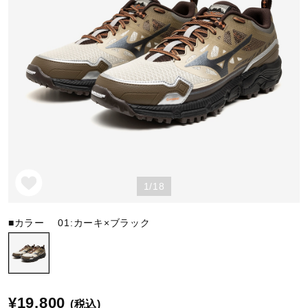
野球
ゴルフ
スイム
1/18
バレーボール
■カラー
01:カーキ×ブラック
テニス／ソフトテニス
バドミントン
¥19,800
(税込)