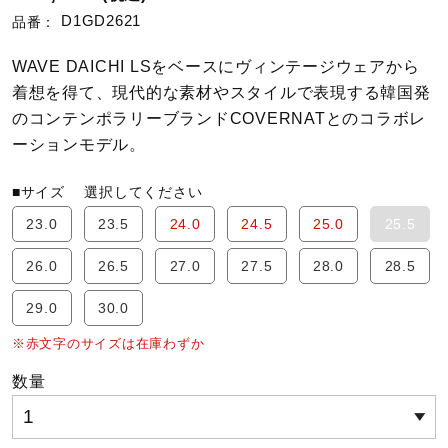
D1GD2621
品番：
陸上競技
WAVE DAICHI LSをベースにヴィンテージウェアから
着想を得て、現代的な素材やスタイルで表現する韓国発
のコンテンポラリーブランドCOVERNATとのコラボレ
卓球
ーションモデル。
ソフトボール
■サイズ
選択してください
23.0
23.5
24.0
24.5
25.0
25.5
柔道
26.0
26.5
27.0
27.5
28.0
28.5
29.0
30.0
ウィンタースポーツ
※赤文字のサイズは在庫わずか
数量
ワーキング