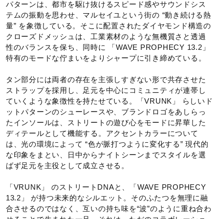
パターンは、都市を駆け抜けるスピード感やサウンドシス
材料：
テムの振動を思わせ、マルセイユという街の “動き続ける熱
アッパー本体裏地のテキスタイルに90％以上のリサイクル
量” を象徴している。そこに配置されたダイヤモンド構造の
素材を使用。
クローズドメッシュは、工業素材のような無機質さと透過
性のバランスを保ち、同時に 「WAVE PROPHECY 13.2」
インソール表面のテキスタイルに90％以上のリサイクル素
特有のモードな佇まいをよりシャープに引き締めている。
材を使用。
®
Pebax Rnew
を使用した植物由来のウエーブ
タン部分には両者の存在を主張しすぎない形で共存させた
ストラップを採用し、足元を中心にコミュニティが連帯し
ていくような象徴性を持たせている。「VRUNK」 らしいド
発売シーズン
ットパターンのシューレースや、ブランドロゴをあしらっ
たインソールは、ストリートの遊び心をモードに昇華した
2026年春夏
ディテールとして機能する。アクセントカラーについて
は、光の環境によって “色が脈打つように変化する” 現代的
な印象をまとい、日中からナイトシーンまでスタイルを選
ばず足元を主役として成立させる。
「VRUNK」 のストリートDNAと、「WAVE PROPHECY
13.2」 が持つ未来的なシルエット。そのふたつを無理に融
合させるのではなく、互いの持ち味を“波”のように重ね合わ