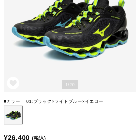
野球
ゴルフ
スイム
1/20
バレーボール
■カラー
01:ブラック×ライトブルー×イエロー
テニス／ソフトテニス
バドミントン
¥26,400
(税込)