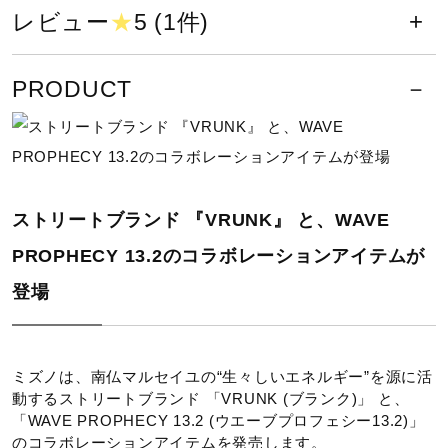
サイズ
サポート
レビュー
★
5 (1件)
26.0～30.0cm
直営店一覧
PRODUCT
こちらのスニーカーは、ソックス等を考慮し少しゆとりを持
ちたい方は、0.5cm～1.0cm上のサイズをおすすめします。
取扱店一覧
カラー
ストリートブランド 『VRUNK』 と、WAVE
01：ブラック×ライトブルー×イエロー
PROPHECY 13.2のコラボレーションアイテムが
素材
登場
甲材：合成繊維、人工皮革
底材：合成底
ミズノは、南仏マルセイユの“生々しいエネルギー”を源に活
動するストリートブランド 「VRUNK (ブランク)」 と、
原産国
「WAVE PROPHECY 13.2 (ウエーブプロフェシー13.2)」
のコラボレーションアイテムを発売します。