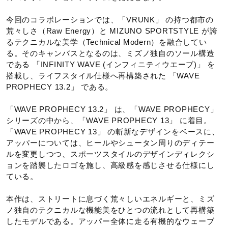
ベトナム製
今回のコラボレーションでは、「VRUNK」 の持つ都市の
荒々しさ（Raw Energy）と MIZUNO SPORTSTYLE が誇
質量
るテクニカルな美学（Technical Modern）を融合してい
る。そのキャンバスとなるのは、ミズノ独自のソール構造
約380g（27.0cm片方）
である 「INFINITY WAVE (インフィニティウエーブ)」 を
搭載し、ライフスタイル仕様へ再構築された 「WAVE
PROPHECY 13.2」 である。
インソール
「WAVE PROPHECY 13.2」 は、「WAVE PROPHECY」
カップインソール（取り外し可）
シリーズの中から、「WAVE PROPHECY 13」 に着目。
「WAVE PROPHECY 13」 の斬新なデザインをベースに、
シューズ幅
アッパーについては、ヒールやシュータン周りのディテー
ルを変更しつつ、スポーツスタイルのデザインディレクシ
ョンを踏襲したロゴを施し、高級感を感じさせる仕様にし
2E相当（ノーマル）の方向け
ている。
■シューズサイズの計測方法はこちら
本作は、ストリートに息づく荒々しいエネルギーと、ミズ
ノ独自のテクニカルな機能美をひとつの流れとして再構築
サステナビリティ
したモデルである。アッパー全体に走る有機的なウェーブ