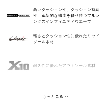
健康／エクササイズ
高いクッション性、クッション持続
性、革新的な構造を併せ持つフルレ
ングスインフィニティウエーブ
ジュニア／キッズ
軽さとクッション性に優れたミッド
ソール素材
メディカル
コラボ／ライセンス
耐久性に優れたアウトソール素材
セール
中底部分に軟らかいスポンジ材を使
用し、快適な履き心地を実現。
その他