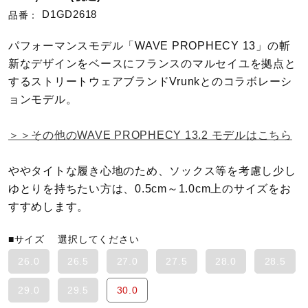
D1GD2618
品番：
陸上競技
パフォーマンスモデル「WAVE PROPHECY 13」の斬
新なデザインをベースにフランスのマルセイユを拠点と
するストリートウェアブランドVrunkとのコラボレーシ
卓球
ョンモデル。
ソフトボール
＞＞その他のWAVE PROPHECY 13.2 モデルはこちら
ややタイトな履き心地のため、ソックス等を考慮し少し
柔道
ゆとりを持ちたい方は、0.5cm～1.0cm上のサイズをお
すすめします。
ウィンタースポーツ
■サイズ
選択してください
26.0
26.5
27.0
27.5
28.0
28.5
ワーキング
29.0
29.5
30.0