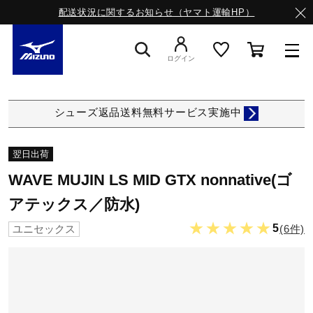
配送状況に関するお知らせ（ヤマト運輸HP）
ログイン
スニーカー
シューズ返品送料無料サービス実施中
ライフスタイルウエア
翌日出荷
WAVE MUJIN LS MID GTX nonnative(ゴ
ランニング
アテックス／防水)
★★★★★
5
(6件)
ユニセックス
サッカー／フットサル
トレーニング