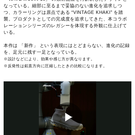
なっている。細部に至るまで妥協のない進化を追求しつ
つ、カラーリングは原点である “VINTAGE KHAKI” を踏
2E相当（ノーマル）の方向け
襲。プロダクトとしての完成度を追求してきた、本コラボ
■シューズサイズの計測方法はこちら
レーションシリーズのレガシーを体現する外観に仕上げて
いる。
サステナビリティ
本作は 「新作」 という表現にはとどまらない、進化の記録
を、足元に残す一足となっている。
材料：インソール表面のテキスタイルに90％以上のリサイ
※設計などにより、効果や感じ方が異なります。
クル素材を使用。
※反発性は鉛直方向に圧縮したときの比較になります。
発売シーズン
2026年春夏
P