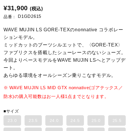
¥31,900
(税込)
陸上競技
D1GD2615
品番：
WAVE MUJIN LS GORE-TEXのnonnative コラボレー
卓球
ションモデル。
ミッドカットのブーツシルエットで、〈GORE-TEX〉
ファブリクスを搭載したシューレースのないシューズ。
ソフトボール
今回よりベースモデルをWAVE MUJIN LSへとアップデ
ート。
あらゆる環境をオールシーズン乗りこなすモデル。
柔道
※ WAVE MUJIN LS MID GTX nonnative(ゴアテックス／
防水)の購入可能数はお一人様1点までとなります。
ウィンタースポーツ
■サイズ
ワーキング
23.0
23.5
24.0
24.5
25.0
25.5