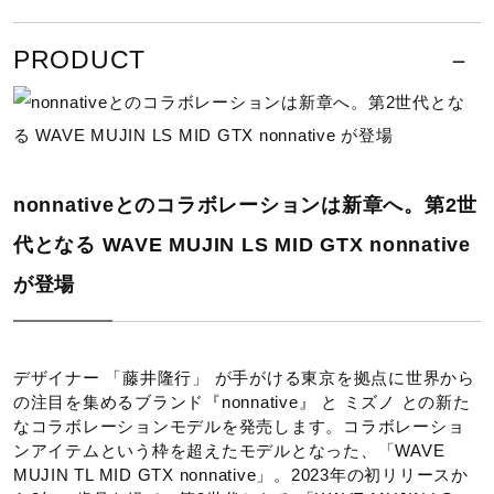
サポート
着地から蹴り出しまでスムーズな足
PRODUCT
運びを可能にする独自のソール設
計。
直営店一覧
サイズ
取扱店一覧
nonnativeとのコラボレーションは新章へ。第2世
23.0～30.0cm
代となる WAVE MUJIN LS MID GTX nonnative
こちらのスニーカーは、横幅がやや細身の仕上がりのためソ
が登場
ックス等を考慮し少しゆとりを持ちたい方は、0.5cm～
1.0cm上のサイズをおすすめします。
カラー
デザイナー 「藤井隆行」 が手がける東京を拠点に世界から
の注目を集めるブランド『nonnative』 と ミズノ との新た
なコラボレーションモデルを発売します。コラボレーショ
01：ライトグレー
ンアイテムという枠を超えたモデルとなった、「WAVE
MUJIN TL MID GTX nonnative」。2023年の初リリースか
素材