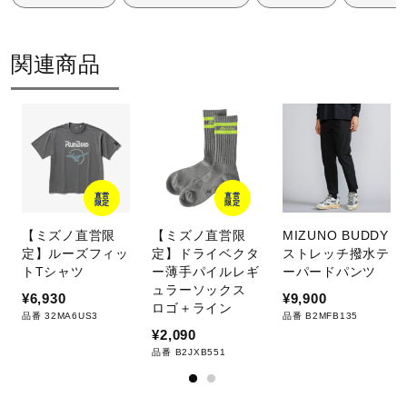
関連商品
直営
直営
限定
限定
【ミズノ直営限
【ミズノ直営限
MIZUNO BUDDY
定】ルーズフィッ
定】ドライベクタ
ストレッチ撥水テ
トTシャツ
ー薄手パイルレギ
ーパードパンツ
ュラーソックス
¥6,930
¥9,900
ロゴ＋ライン
品番 32MA6US3
品番 B2MFB135
¥2,090
品番 B2JXB551