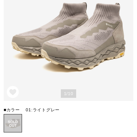
野球
ゴルフ
スイム
バレーボール
1/10
テニス／ソフトテニス
■カラー
01:ライトグレー
バドミントン