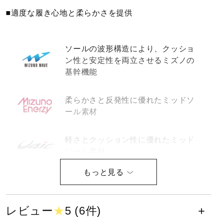
健康／エクササイズ
■適度な履き心地と柔らかさを提供
ジュニア／キッズ
ソールの波形構造により、クッショ
ン性と安定性を両立させるミズノの
基幹機能
メディカル
柔らかさと反発性に優れたミッドソ
ール素材
コラボ／ライセンス
軽さとクッション性に優れたミッド
ソール素材
セール
乾いた路面・濡れた路面いずれにお
その他
いても高い耐久性をもって、卓越し
たグリップを提供
レビュー
★
5 (6件)