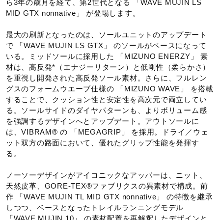
ら3年の歳月を経て、第2世代となる 「WAVE MUJIN LS
MID GTX nonnative」 が登場します。
甲材：合成繊維、天然皮革、人工皮革
最大の刷新となったのは、ソールユニットのアップデート
底材：合成底
で 「WAVE MUJIN LS GTX」 のソールがベースになって
いる。ミッドソールに採用した 「MIZUNO ENERZY」 素
原産国
材は、高反発*（エナジーリターン）と低剛性（柔らかさ）
を重視し開発された高反発ソール素材。さらに、フルレン
グスのフォームウエーブ仕様の 「MIZUNO WAVE」 を搭載
ベトナム製
することで、クッション性と安定性を高次元で両立してい
る。ソールサイドのダイヤパターンも、よりボリューム感
質量
を強調するデザインへとアップデート。アウトソールに
は、VIBRAM® の 「MEGAGRIP」 を採用。ドライ／ウェ
約430g（27.0cm片方）
ット双方の路面において、優れたグリップ性能を発揮す
る。
インソール
ノーソーデザインがアイコニックなアッパーは、ニット、
天然皮革、GORE‑TEX®ファブリクスの異素材で構成。前
カップインソール（取り外し可）
作 「WAVE MUJIN TL MID GTX nonnative」 の特徴を継承
しつつ、ベースとなったトレイルランニングモデル
「WAVE MUJIN 10」 の素材配置を再解釈したデザインと
シューズ幅