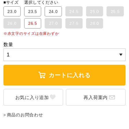
■サイズ
選択してください
ウォーキングシューズ
23.0
23.5
24.0
24.5
25.0
25.5
26.0
26.5
27.0
27.5
28.0
ライフスタイルグッズ
※赤文字のサイズは在庫わずか
数量
インナー
寝具／ミズノスリープ
カートに入れる
アウトドア／レイン
再入荷案内
サポーター
商品のお問合わせ