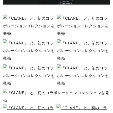
l
質量
約335g（24.5cm片方）
a
インソール
カップインソール（取り外し可）
y
シューズ幅
2E（ノーマル）相当の方向け
V
■シューズサイズの計測方法はこちら
シューレース長さ
i
23.0～24.5：120cm、25.0～27.0：130cm、27.5～28.0：