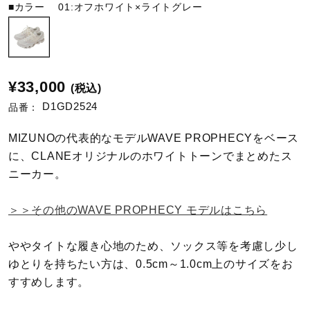
■カラー
01:オフホワイト×ライトグレー
陸上競技
卓球
¥33,000
(税込)
D1GD2524
品番：
ソフトボール
MIZUNOの代表的なモデルWAVE PROPHECYをベース
に、CLANEオリジナルのホワイトトーンでまとめたス
ニーカー。
柔道
＞＞その他のWAVE PROPHECY モデルはこちら
ウィンタースポーツ
ややタイトな履き心地のため、ソックス等を考慮し少し
ゆとりを持ちたい方は、0.5cm～1.0cm上のサイズをお
すすめします。
ワーキング