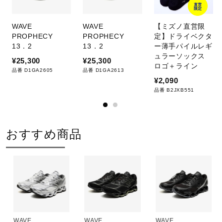
直営
限定
WAVE
WAVE
【ミズノ直営限
PROPHECY
PROPHECY
定】ドライベクタ
13．2
13．2
ー薄手パイルレギ
ュラーソックス
¥25,300
¥25,300
ロゴ＋ライン
品番 D1GA2605
品番 D1GA2613
¥2,090
品番 B2JXB551
おすすめ商品
WAVE
WAVE
WAVE