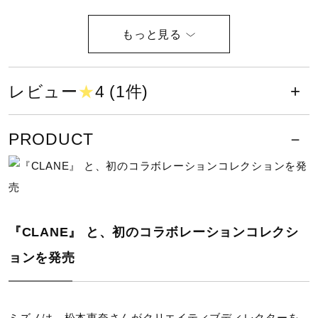
サポート
軽さとクッション性に優れたミッド
ソール素材
直営店一覧
レビュー
★
4 (1件)
取扱店一覧
耐久性に優れたアウトソール素材
PRODUCT
走行中の揺れを低減し、ランニング
をスムーズに。
『CLANE』 と、初のコラボレーションコレクシ
中底部分に軟らかいスポンジ材を使
ョンを発売
用し、快適な履き心地を実現。
サイズ
ミズノは、松本恵奈さんがクリエイティブディレクターを