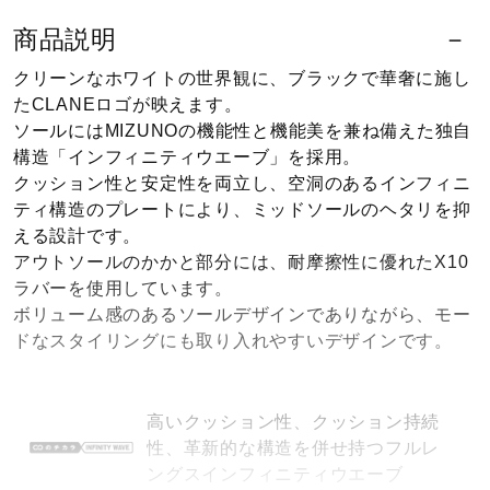
健康／エクササイズ
商品説明
クリーンなホワイトの世界観に、ブラックで華奢に施し
ジュニア／キッズ
たCLANEロゴが映えます。
ソールにはMIZUNOの機能性と機能美を兼ね備えた独自
構造「インフィニティウエーブ」を採用。
クッション性と安定性を両立し、空洞のあるインフィニ
メディカル
ティ構造のプレートにより、ミッドソールのヘタリを抑
える設計です。
アウトソールのかかと部分には、耐摩擦性に優れたX10
コラボ／ライセンス
ラバーを使用しています。
ボリューム感のあるソールデザインでありながら、モー
ドなスタイリングにも取り入れやすいデザインです。
セール
高いクッション性、クッション持続
その他
性、革新的な構造を併せ持つフルレ
ングスインフィニティウエーブ