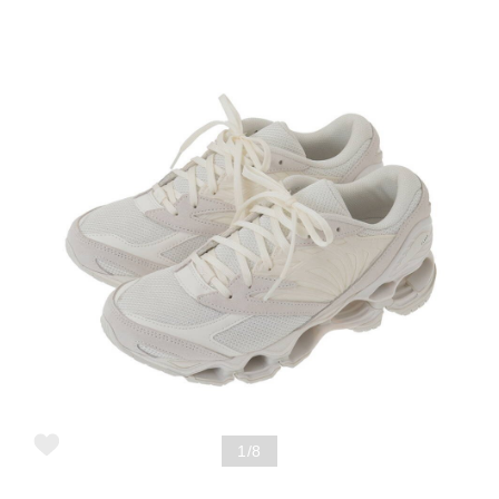
野球
ゴルフ
スイム
バレーボール
テニス／ソフトテニス
1/8
バドミントン