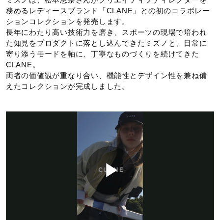
務めるレディースブランド「CLANE」との初のコラボレー
23.0～28.0cm
ションコレクションを発売します。
長年にわたり高い技術力を磨き、スポーツの現場で培われ
こちらのスニーカーは、ソックス等を考慮し少しゆとりを持
た知見をプロダクトに落とし込んできたミズノと、日常に
ちたい方は、0.5cm～1.0cm上のサイズをおすすめします。
寄り添うモードを軸に、丁寧なものづくりを続けてきた
CLANE。
カラー
両者の価値観が重なり合い、機能性とデザイン性を兼ね備
えたコレクションが完成しました。
01：オフホワイト×ライトグレー
素材
甲材：合成繊維、天然皮革、合成皮革
底材：合成底
P
原産国
ベトナム製