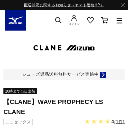
配送状況に関するお知らせ（ヤマト運輸HP）
ログイン
スニーカー
ライフスタイルウエア
シューズ返品送料無料サービス実施中
ランニング
10時まで当日出荷
【CLANE】WAVE PROPHECY LS
サッカー／フットサル
CLANE
★★★★
4
(1件)
ユニセックス
トレーニング