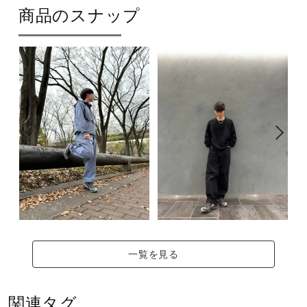
中底部分に軟らかいスポンジ材を使
サポート
商品のスナップ
用し、快適な履き心地を実現。
直営店一覧
サイズ
23.0～30.0cm
取扱店一覧
こちらのスニーカーは、横幅がやや細身の仕上がりのためソ
ックス等を考慮し少しゆとりを持ちたい方は、0.5cm～
1.0cm上のサイズをおすすめします。
カラー
01：ブラック×ブラック×ベージュ
一覧を見る
02：ブラウン×グレー×ベージュ
素材
関連タグ