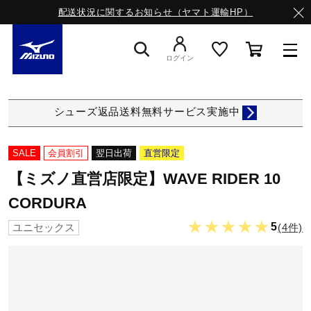
配送状況に関するお知らせ（ヤマト運輸HP）
ログイン
スニーカー
シューズ返品送料無料サービス実施中
ライフスタイルウエア
SALE
会員割引
翌日出荷
直営限定
【ミズノ直営店限定】WAVE RIDER 10
ランニング
CORDURA
★★★★★
5
(4件)
ユニセックス
サッカー／フットサル
トレーニング