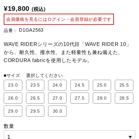
¥19,800
(税込)
陸上競技
会員価格を見るにはログイン・会員登録が必要です
D1GA2563
品番：
卓球
WAVE RIDERシリーズの10代目「WAVE RIDER 10」
から、耐久性、撥水性、また軽量性も兼ね備えた、
ソフトボール
CORDURA fabricを使用したモデル。
■サイズ
選択してください
柔道
23.0
23.5
24.0
24.5
25.0
25.5
26.0
26.5
27.0
27.5
28.0
28.5
ウィンタースポーツ
29.0
29.5
30.0
数量
ワーキング