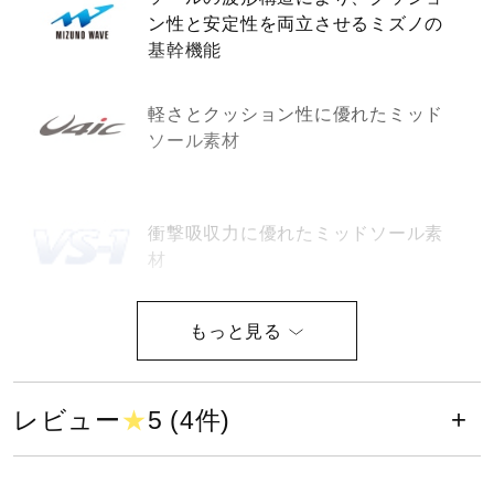
ン性と安定性を両立させるミズノの
健康／エクササイズ
基幹機能
ジュニア／キッズ
軽さとクッション性に優れたミッド
ソール素材
メディカル
衝撃吸収力に優れたミッドソール素
材
コラボ／ライセンス
セール
耐久性に優れたアウトソール素材
レビュー
★
5 (4件)
その他