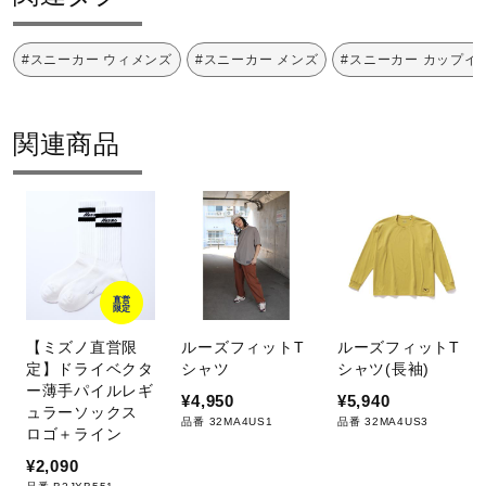
甲材：合成繊維、天然皮革、人工皮革
#スニーカー ウィメンズ
#スニーカー メンズ
#スニーカー カップイ
底材：合成底
原産国
関連商品
ベトナム製
質量
約330g（27.0cm片方）
直営
限定
【ミズノ直営限
ルーズフィットT
ルーズフィットT
インソール
定】ドライベクタ
シャツ
シャツ(長袖)
ー薄手パイルレギ
¥4,950
¥5,940
カップインソール（取り外し可）
ュラーソックス
品番 32MA4US1
品番 32MA4US3
ロゴ＋ライン
シューズ幅
¥2,090