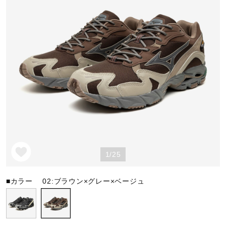
野球
ゴルフ
スイム
バレーボール
1/25
テニス／ソフトテニス
■カラー
02:ブラウン×グレー×ベージュ
バドミントン