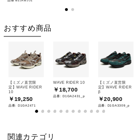
品番 B2JXB551
2E（ノーマル）相当の方向け
■シューズサイズの計測方法はこちら
おすすめ商品
シューレース長さ
23.0～26.5：120cm、27.0～30.0：130cm
サステナビリティ
【ミズノ直営限
WAVE RIDER 10
【ミズノ直営限
材料：
定】WAVE RIDER
定】WAVE RIDER
￥18,700
10
β
アッパー本体裏地のテキスタイルに90％以上のリサイクル
品番:
D1GA2431_p
￥19,250
￥20,900
素材を使用。
品番:
D1GA2471
品番:
D1GA3309_p
インソール表面のテキスタイルに90％以上のリサイクル素
材を使用。
関連カテゴリ
発売シーズン