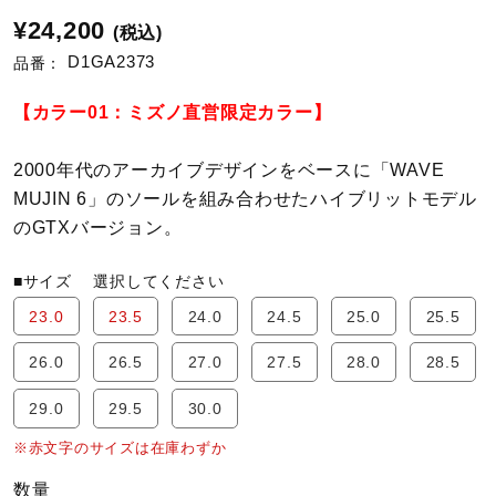
¥24,200
(税込)
陸上競技
D1GA2373
品番：
【カラー01：ミズノ直営限定カラー】
卓球
2000年代のアーカイブデザインをベースに「WAVE
MUJIN 6」のソールを組み合わせたハイブリットモデル
ソフトボール
のGTXバージョン。
■サイズ
選択してください
柔道
23.0
23.5
24.0
24.5
25.0
25.5
26.0
26.5
27.0
27.5
28.0
28.5
ウィンタースポーツ
29.0
29.5
30.0
※赤文字のサイズは在庫わずか
ワーキング
数量