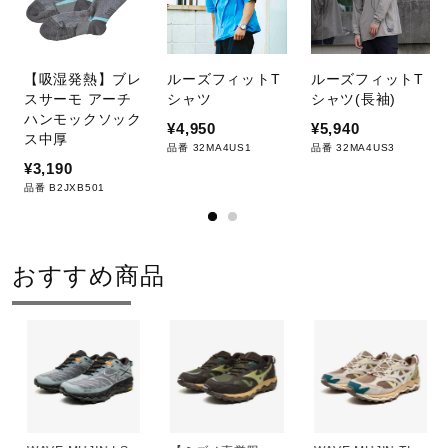
材を使用。
発売シーズン
【吸湿発熱】ブレ
ルーズフィットT
ルーズフィットT
スサーモ アーチ
シャツ
シャツ(長袖)
11、12：2026年秋冬
ハンモックソック
¥4,950
¥5,940
ス中厚
09、10：2026年春夏
品番 32MA4US1
品番 32MA4US3
¥3,190
01：2023年秋冬
品番 B2JXB501
おすすめ商品