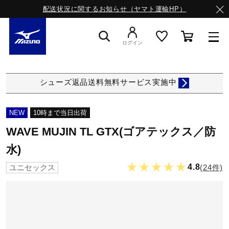
配送状況に関するお知らせ（ヤマト運輸HP）
ログイン
スニーカー
シューズ返品送料無料サービス実施中
ライフスタイルウエア
NEW
10時まで当日出荷
WAVE MUJIN TL GTX(ゴアテックス／防
ランニング
水)
★★★★★
4.8
(24件)
ユニセックス
サッカー／フットサル
トレーニング