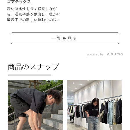
ゴアテックス
09：ダークグレー×ブラック
高い防水性を長く保持しなが
10：ライトグレー×ブラック
ら、湿気や熱を放出し、暖かい
環境下での激しい運動中の快適
11：チャコール×ブラック
性を向上させた素材...
12：カーキ×チャコール
一覧を見る
素材
powered by
甲材：合成繊維、人工皮革
商品のスナップ
底材：ゴム底
原産国
ベトナム製
質量