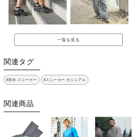
約415g（27.0cm片方）
インソール
カップインソール（取り外し可）
一覧を見る
シューズ幅
関連タグ
2E相当（ノーマル）の方向け
■シューズサイズの計測方法はこちら
#防水 スニーカー
#スニーカー カジュアル
サステナビリティ
関連商品
材料：
アッパー本体裏地のテキスタイルに90％以上のリサイクル
素材を使用。
インソール表面のテキスタイルに90％以上のリサイクル素