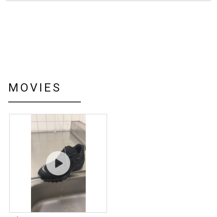
サポート
中底部分に軟らかいスポンジ材を使
用し、快適な履き心地を実現。
直営店一覧
高い防水性を保持しながら、通気
性・防風性を備える素材。
取扱店一覧
MOVIES
サイズ
23.0～30.0cm
こちらのスニーカーは、ソックス等を考慮し少しゆとりを持
ちたい方は、0.5cm～1.0cm上のサイズをおすすめします。
カラー
01：ブラック