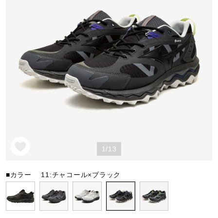
野球
ゴルフ
スイム
バレーボール
1/13
テニス／ソフトテニス
■カラー
11:チャコール×ブラック
バドミントン