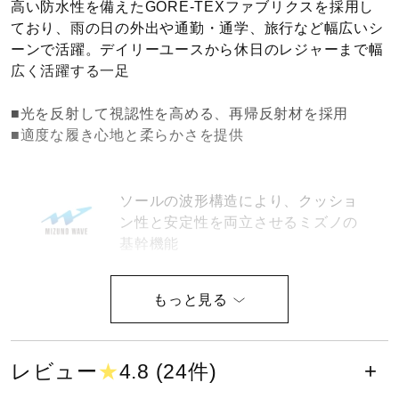
高い防水性を備えたGORE-TEXファブリクスを採用し
健康／エクササイズ
ており、雨の日の外出や通勤・通学、旅行など幅広いシ
ーンで活躍。デイリーユースから休日のレジャーまで幅
広く活躍する一足
ジュニア／キッズ
■光を反射して視認性を高める、再帰反射材を採用
■適度な履き心地と柔らかさを提供
メディカル
ソールの波形構造により、クッショ
コラボ／ライセンス
ン性と安定性を両立させるミズノの
基幹機能
セール
軟らかさを追求したミッドソール素
材
その他
レビュー
★
4.8 (24件)
軽さとクッション性に優れたミッド
ソール素材