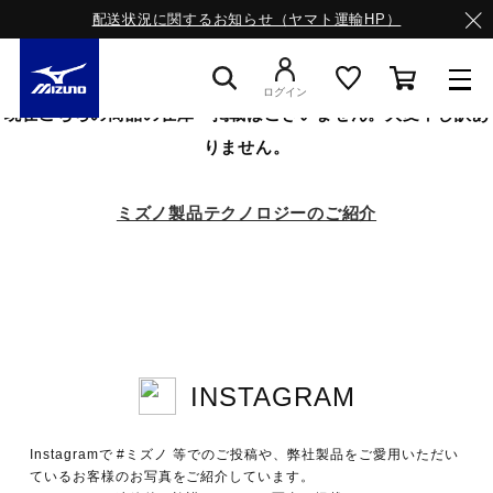
配送状況に関するお知らせ（ヤマト運輸HP）
ログイン
現在こちらの商品の在庫・掲載はございません。大変申し訳あ
りません。
スニーカー
ミズノ製品テクノロジーのご紹介
ライフスタイルウエア
ランニング
INSTAGRAM
サッカー／フットサル
Instagramで #ミズノ 等でのご投稿や、弊社製品をご愛用いただい
トレーニング
ているお客様のお写真をご紹介しています。