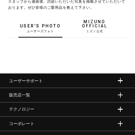
スタッフから連絡後、許諾いただいた写真を掲載させていただいて
おります。ぜひ皆様のご愛用品を教えて下さい。
野球
MIZUNO
USER'S PHOTO
OFFICIAL
ゴルフ
スイム
ユーザーサポート
バレーボール
販売店一覧
テニス／ソフトテニス
テクノロジー
コーポレート
バドミントン