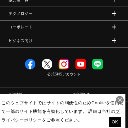
テクノロジー
コーポレート
ビジネス向け
公式SNSアカウント
企業情報
ご利用条件
このウェブサイトではサイトの利便性のためCookieを使用し
プライバシーポリシー
特定商取引法
て一部のサイト機能を有効化しています。 詳細は当社の
プ
ライバシーポリシー
をご参照ください。
OK
© Mizuno Corporation