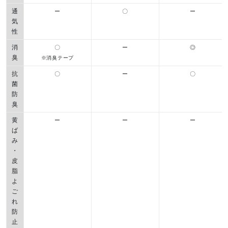
通
ー
〇
ー
気
性
消
〇
ー
◎
臭
※消臭テープ
抗
〇
ー
〇
菌
防
臭
黄
ー
ー
ー
ば
み
・
皮
脂
よ
ご
れ
防
止