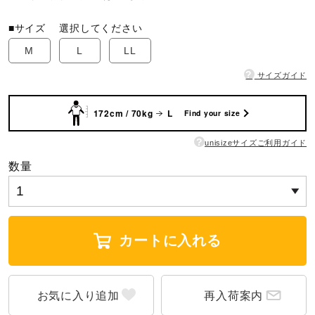
ウォーキングシューズ
■サイズ
選択してください
M
L
LL
?
ライフスタイルグッズ
サイズガイド
172cm / 70kg
L
Find your size
インナー
?
unisizeサイズご利用ガイド
数量
寝具／ミズノスリープ
アウトドア／レイン
カートに入れる
サポーター
再入荷案内