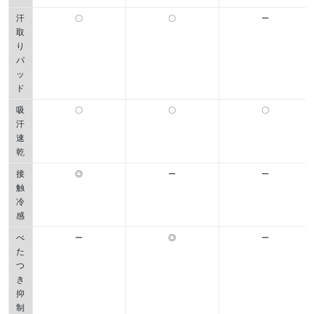
汗
〇
〇
ー
取
り
パ
ッ
ド
吸
〇
〇
〇
汗
速
乾
接
◎
ー
ー
触
冷
感
べ
ー
◎
ー
た
つ
き
抑
制