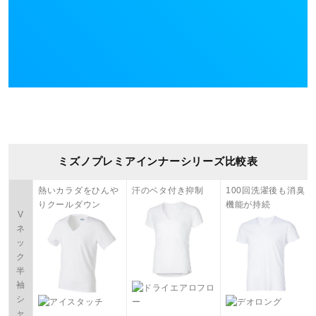
ミズノプレミアインナーシリーズ比較表
熱いカラダをひんや
汗のベタ付き抑制
100回洗濯後も消臭
りクールダウン
機能が持続
V
ネ
ッ
ク
半
袖
シ
ャ