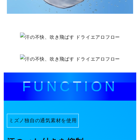
カラー
l
01：ホワイト
04：ベイパーシルバー
09：ブラック
a
素材
ポリエステル100％
y
FUNCTION
発売シーズン
2026年春夏
V
ミズノ独自の通気素材を使用