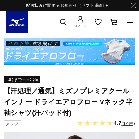
配送状況に関するお知らせ（ヤマト運輸HP）
ログイン
スニーカー
ライフスタイルウエア
10時まで当日出荷
ランニング
【汗処理／通気】ミズノプレミアクール
インナー ドライエアロフロー Vネック半
袖シャツ(汗パッド付)
サッカー／フットサル
★★★★★
4.7
(14件)
メンズ
トレーニング