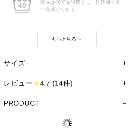
液温は40℃を限度とし、洗濯機で弱
サポート
い洗濯ができる
直営店一覧
塩素系及び酸素系漂白剤の使用禁止
取扱店一覧
サイズ
レビュー
★
4.7 (14件)
タンブル乾燥禁止
PRODUCT
底面温度120℃を限度としてアイロ
ン仕上げができる