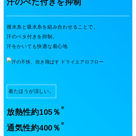
汗のべた付きを抑制
i
撥水糸と吸水糸を組み合わせることで、
d
汗のベタ付きを抑制。
汗をかいても快適な着心地
e
o
着たほうが涼しい。
※
放熱性約105％
※
通気性約400％