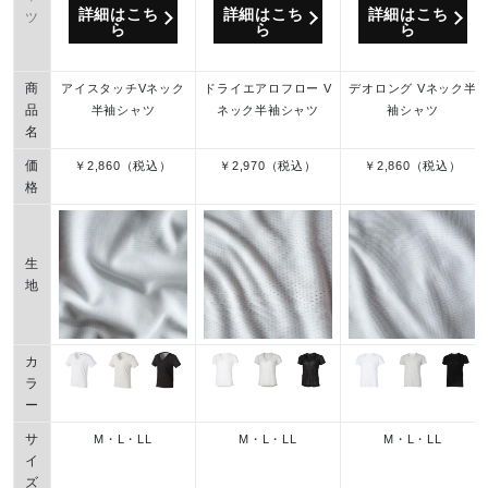
詳細はこち
詳細はこち
詳細はこち
ツ
ら
ら
ら
商
アイスタッチVネック
ドライエアロフロー V
デオロング Vネック半
品
半袖シャツ
ネック半袖シャツ
袖シャツ
名
価
￥2,860（税込）
￥2,970（税込）
￥2,860（税込）
格
生
地
カ
ラ
ー
サ
M・L・LL
M・L・LL
M・L・LL
イ
ズ