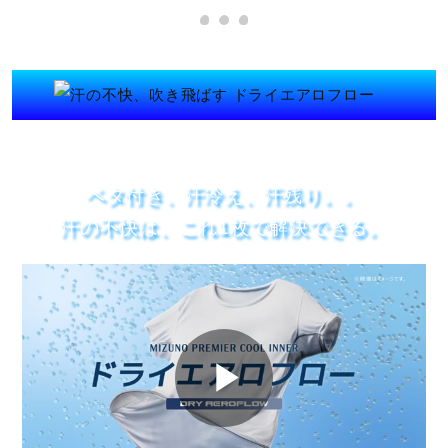
ドライクリーニング禁止
ベタ付き、汗冷え、汗残り。。
汗の不快は、これ1枚で解決できる。
弱い操作によるウエットクリーニン
グができる
サイズ
M、L、LL
P