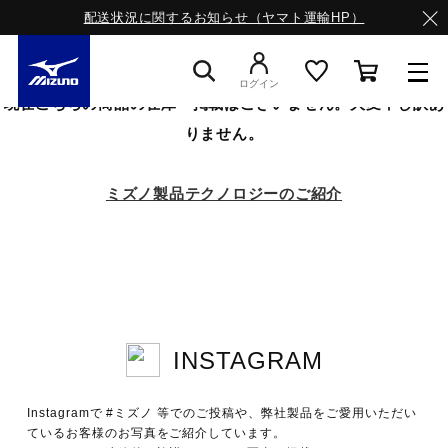
配送状況に関するお知らせ（ヤマト運輸HP）
ログイン
現在こちらの商品の在庫・掲載はございません。大変申し訳あ
りません。
スニーカー
ミズノ製品テクノロジーのご紹介
ライフスタイルウエア
ランニング
INSTAGRAM
サッカー／フットサル
Instagramで #ミズノ 等でのご投稿や、弊社製品をご愛用いただい
トレーニング
ているお客様のお写真をご紹介しています。