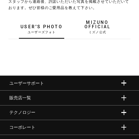
スタッフから連絡後、許諾いただいた写真を掲載させていただいて
おります。ぜひ皆様のご愛用品を教えて下さい。
野球
MIZUNO
USER'S PHOTO
OFFICIAL
ゴルフ
スイム
ユーザーサポート
バレーボール
販売店一覧
テニス／ソフトテニス
テクノロジー
コーポレート
バドミントン