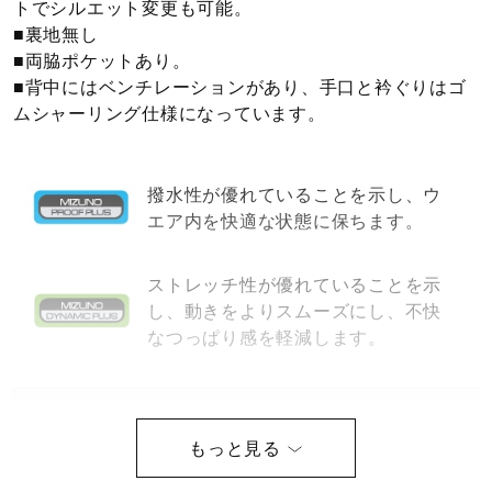
トでシルエット変更も可能。
健康／エクササイズ
■裏地無し
■両脇ポケットあり。
■背中にはベンチレーションがあり、手口と衿ぐりはゴ
ジュニア／キッズ
ムシャーリング仕様になっています。
メディカル
撥水性が優れていることを示し、ウ
エア内を快適な状態に保ちます。
コラボ／ライセンス
ストレッチ性が優れていることを示
し、動きをよりスムーズにし、不快
なつっぱり感を軽減します。
セール
サイズ
その他
S、M、L