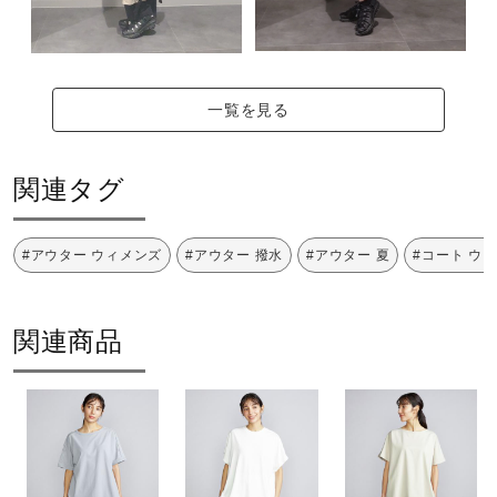
2025年春夏
一覧を見る
関連タグ
#アウター ウィメンズ
#アウター 撥水
#アウター 夏
#コート ウ
関連商品