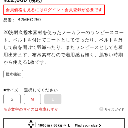
(税込)
会員価格を見るにはログイン・会員登録が必要です
陸上競技
B2MEC250
品番：
20洗耐久撥水素材を使ったノーカラーのワンピースコー
卓球
ト。ベルトを付けてコートとして使ったり、ベルトを外
して前を開けて羽織ったり、またワンピースとしても着
用出来ます。布帛素材なので着用感も軽く、肌寒い時期
ソフトボール
から使える1枚です。
撥水機能
柔道
■サイズ
選択してください
ウィンタースポーツ
S
M
L
?
※赤文字のサイズは在庫わずか
サイズガイド
ワーキング
160cm / 56kg
L
Find your size