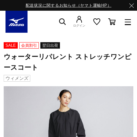
配送状況に関するお知らせ（ヤマト運輸HP）
ログイン
スニーカー
SALE
会員割引
翌日出荷
ウォーターリパレント ストレッチワンピ
ライフスタイルウエア
ースコート
ウィメンズ
ランニング
サッカー／フットサル
トレーニング