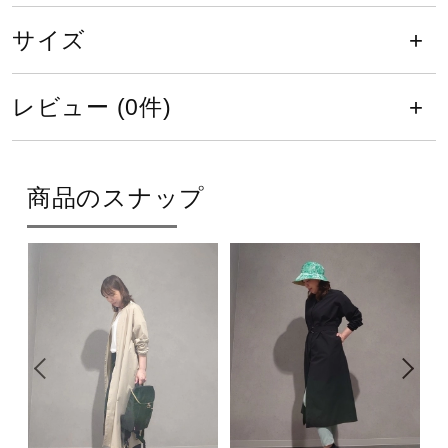
サポート
サイズ
カラー
直営店一覧
09：ブラック
レビュー (0件)
27：アズールブルー
50：トレンチベージュ
取扱店一覧
商品のスナップ
素材
ポリエステル100％
原産国
中国製
発売シーズン