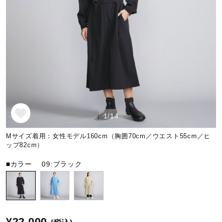
野球
ゴルフ
スイム
1/14
バレーボール
Mサイズ着用：女性モデル160cm（胸囲70cm／ウエスト55cm／ヒ
ップ82cm）
■カラー
09:ブラック
テニス／ソフトテニス
バドミントン
¥22,000